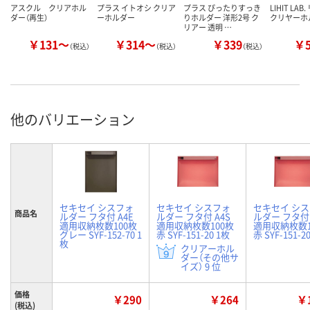
アスクル クリアホル
プラス イトオシ クリア
プラス ぴったりすっき
LIHIT LA
ダー（再生）
ーホルダー
りホルダー 洋形2号 ク
クリヤーホ
リアー 透明 …
￥131～
￥314～
￥339
￥
（税込）
（税込）
（税込）
他のバリエーション
セキセイ シスフォ
セキセイ シスフォ
セキセイ シ
商品名
ルダー フタ付 A4E
ルダー フタ付 A4S
ルダー フタ付 
適用収納枚数100枚
適用収納枚数100枚
適用収納枚数1
グレー SYF-152-70 1
赤 SYF-151-20 1枚
赤 SYF-151-2
枚
クリアーホル
ダー（その他サ
イズ） 9 位
価格
￥290
￥264
￥1
(税込)