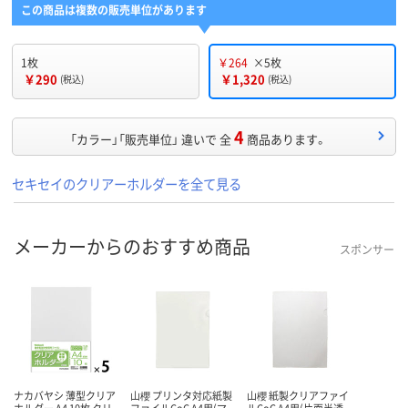
この商品は複数の販売単位があります
1枚
￥264
×5枚
￥290
￥1,320
(税込)
(税込)
4
「カラー」「販売単位」 違いで 全
商品あります。
セキセイのクリアーホルダーを全て見る
メーカーからのおすすめ商品
スポンサー
ナカバヤシ 薄型クリア
山櫻 プリンタ対応紙製
山櫻 紙製クリアファイ
ホルダー A4 10枚 クリ
ファイルCoC A4用(マ
ルCoC A4用(片面半透