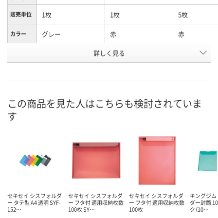
1枚
1枚
5枚
販売単位
グレー
赤
赤
カラー
お申込番
詳しく見る
HX37096
KU79383
AA42739
号
あり
あり
あり
在庫
8月9日（日）
8月9日（日）
8月9日（日）
お届け日
この商品を見た人はこちらも検討されていま
す
数量
数量
数量
カゴへ
カゴへ
カ
セキセイ シスフォルダ
セキセイ シスフォルダ
セキセイ シスフォルダ
キングジム
ー タテ型 A4 透明 SYF-
ー フタ付 適用収納枚数
ー フタ付 適用収納枚数
ダー封筒 10
152…
100枚 SY…
100枚
ク（10…