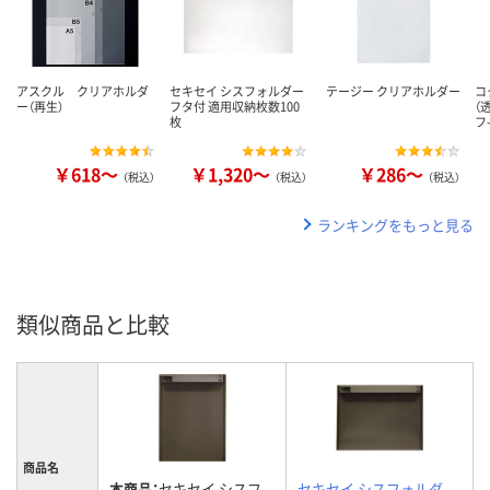
アスクル クリアホルダ
セキセイ シスフォルダー
テージー クリアホルダー
コ
ー（再生）
フタ付 適用収納枚数100
（
枚
フ
￥618～
￥1,320～
￥286～
（税込）
（税込）
（税込）
ランキングをもっと見る
類似商品と比較
商品名
本商品：
セキセイ シスフ
セキセイ シスフォルダ