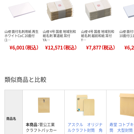
山櫻 面付名刺用紙 再生
山櫻 4号 国産 地域別和
山櫻 4号 国産 地域別和
山櫻 面付
ホワイトCoC 20面付
紙名刺 軍道紙 耳付
紙名刺 越前和紙 耳付
10面付(11
(1…
YA…
Y…
¥6,001（税込）
¥12,571（税込）
¥7,877（税込）
¥6,
類似商品と比較
商品名
本商品：
菅公工業
アスクル オリジナ
寿堂 コトブ
クラフトパッカー
ルクラフト封筒 角
筒 大型封筒