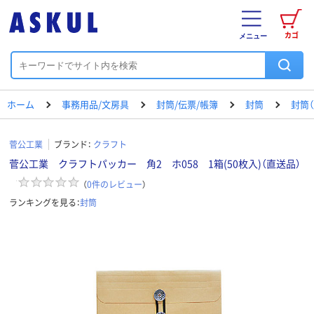
カゴ
メニュー
ホーム
事務用品/文房具
封筒/伝票/帳簿
封筒
封筒（
菅公工業
ブランド：
クラフト
菅公工業 クラフトパッカー 角2 ホ058 1箱(50枚入)（直送品）
（
0
件のレビュー
）
ランキングを見る：
封筒