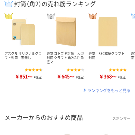
封筒（角2）の売れ筋ランキング
アスクル オリジナルクラ
寿堂 コトブキ封筒 大型
寿堂 FSC認証クラフト
寿
フト封筒 窓無し
封筒 クラフト 角2（A4） 角
封筒
底
底マ…
￥851～
￥645～
￥368～
（税込）
（税込）
（税込）
ランキングをもっと見る
メーカーからのおすすめ商品
スポンサー