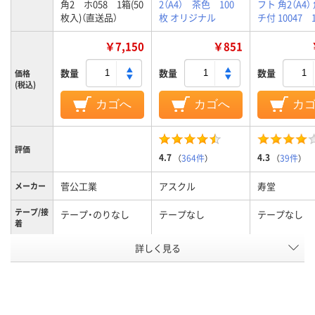
角2 ホ058 1箱(50
2（A4） 茶色 100
フト 角2（A4）
枚入)（直送品）
枚 オリジナル
チ付 10047 
￥7,150
￥851
数量
数量
数量
価格
(税込)
カゴへ
カゴへ
カ
評価
4.7
4.3
（
364件
）
（
39件
）
菅公工業
アスクル
寿堂
メーカー
テープ/接
テープ・のりなし
テープなし
テープなし
着
詳しく見る
なし
なし
なし
〒枠
アスクル
商品環境
30
30
スコア