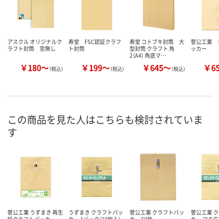
アスクル オリジナルク
寿堂 FSC認証クラフ
寿堂 コトブキ封筒 大
菅公工業 
ラフト封筒 窓無し
ト封筒
型封筒 クラフト 角
ッカー
2（A4） 角底マ…
￥180～
￥199～
￥645～
￥6
（税込）
（税込）
（税込）
この商品を見た人はこちらも検討されていま
す
菅公工業 うずまき 再生
うずまき クラフトパッ
菅公工業 クラフトパッ
菅公工業 
紙クラフトパッカー
カー 1パック（10枚入）
カー 50枚
カー マチ広