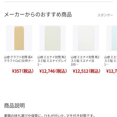
メーカーからのおすすめ商品
スポンサー
山櫻 クラフト封筒 長4
山櫻 ミエナイ封筒 角2
山櫻 ミエナイ封筒 角2
山櫻 ミエ
クラフトCoC 50 枠ナ…
スミ貼 ミエナイグレイ
スミ貼 ミエナイ白
スミ貼 
1…
100…
1…
¥357（税込）
¥12,746（税込）
¥12,512（税込）
¥12,
商品説明
書類の持ち運びや保管に。ひもが付いた、マチ付き封筒です。