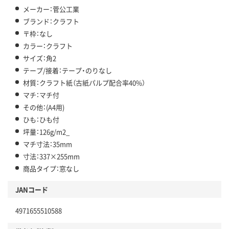
メーカー：菅公工業
ブランド：クラフト
〒枠：なし
カラー：クラフト
サイズ：角2
テープ/接着：テープ・のりなし
材質：クラフト紙（古紙パルプ配合率40%）
マチ：マチ付
その他：(A4用)
ひも：ひも付
坪量：126g/m2_
マチ寸法：35mm
寸法：337×255mm
商品タイプ：窓なし
JANコード
4971655510588