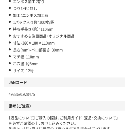
エンボス加工：有り
つりひも：無し
加工：エンボス加工有
1パック入り数：100枚/袋
持ち手長さ（約）：110mm
おすすめ＆注目商品：オリジナル商品
寸法：380×180×110mm
長さ(mm)：ベロ部長さ：30mm
マチ幅：110mm
吊穴径：約8mm
サイズ：12号
JANコード
4933691928475
備考（ご注意）
【返品について】ご購入の際は、ご利用ガイド「返品・交換について」
を必ずご確認の上、お申し込みください。
製造上、寸法・厚さに若干のバラつきがある場合がございます。