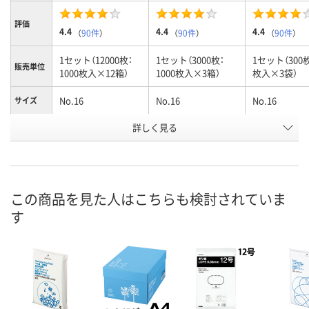
評価
4.4
4.4
4.4
（
90件
）
（
90件
）
（
90件
）
1セット（12000枚：
1セット（3000枚：
1セット（300枚
販売単位
1000枚入×12箱）
1000枚入×3箱）
枚入×3袋）
No.16
No.16
No.16
サイズ
お申込番
詳しく見る
3611234
9528494
AA77043
号
あり
あり
あり
在庫
8月11日（火）
8月11日（火）
8月11日（火）
お届け日
この商品を見た人はこちらも検討されていま
す
数量
数量
数量
カゴへ
カゴへ
カ