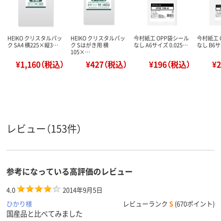
HEIKO クリスタルパッ
HEIKO クリスタルパッ
今村紙工 OPP袋シール
今村紙工 
ク SA4 横225×縦3…
ク Sはがき用 横
なし A6サイズ 0.025…
なし B6サ
105×…
¥1,160（税込）
¥427（税込）
¥196（税込）
¥
レビュー（153件）
参考になっている高評価のレビュー
4.0
2014年9月5日
ひかり様
レビューランク
S
(670ポイント)
国産品と比べてみました