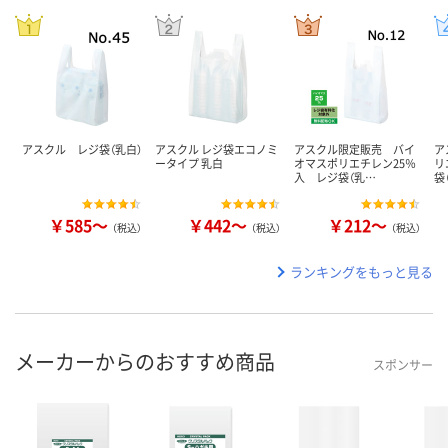
アスクル レジ袋（乳白）
アスクル レジ袋エコノミ
アスクル限定販売 バイ
ア
ータイプ 乳白
オマスポリエチレン25％
リ
入 レジ袋（乳…
袋
￥585～
￥442～
￥212～
（税込）
（税込）
（税込）
ランキングをもっと見る
メーカーからのおすすめ商品
スポンサー