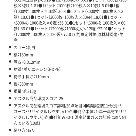
枚×3袋）:1.81●1セット（1000枚：100枚入×10袋）:6.01●1箱
（1000枚：100枚入×10袋）:6.01●1セット（3000枚：1000枚入×3
箱）:18.01●1セット（3000枚：100枚入×30袋）:18.01●1セット
（6000枚：1000枚入×6箱）:36.01●1セット（6000枚：100枚入×60
袋）:36.01●1セット（12000枚：1000枚入×12箱）:72.01●1セット
（12000枚：100枚入×120袋）:72.01 (注)算定対象:原材料調達・生
産
カラー：乳白
横：180mm
厚さ：0.012mm
材質：ポリエチレン（HDPE）
持ち手長さ：110mm
縦：380mm
重量：約213g
アスクル商品環境スコア：25
アスクル商品環境スコア詳細/加点項目：●容器包装11:分別・リ
ユース・リサイクルしやすい(10点)●商品本体21:単一素材でリサ
イクルしやすい(5点)●仕組み30-1:温室効果ガスの削減に取り組
んでいる(10点)
吊り穴：有り