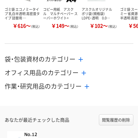
ゴミ袋 エコノミータイ
コピー用紙 アスク
アスクルオリジナル
ゴミ袋 ス
プ 乳白半透明 高密度タ
ル マルチペーパー ス
ポリ袋（規格袋）
ミー 省資源
イプ 詰替用 …
ーパーホワイト+
LDPE・透明 0.0…
半透明 高
￥616～
￥149～
￥102～
￥5
（税込）
（税込）
（税込）
袋・包装資材のカテゴリー
オフィス用品のカテゴリー
作業・研究用品のカテゴリー
あなたが最近チェックした商品
閲覧履歴の削除