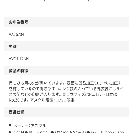
環境に配慮した材料を使用
商品
お申込番号
本体
省資源・省エネ・節水
AA76704
分別・リサイクルしやすい設計
型番
独自の回収スキームがある
AVCJ-12NH
仕組
アスクルで資源循環している
商品の特徴
温室効果ガスなどの削減
吊しひも用の穴が開いています。 表面に凹凸加工（エンボス加工）
この商品の環境配慮ポイントです。下記商品詳細「
を施しているので開きやすい。レジ袋の入っている外装袋にはサイ
アスクル商品環境スコア詳細／加点項目
」で確認できます。
ズ表記などの印刷が入ります。東日本サイズはNo.12、西日本は
No.30です。アスクル限定・ロハコ限定
商品仕様
メーカー：アスクル
CO2排出量 [kg-CO2]：●1袋（100枚入）:0.61●1セット（300枚：100