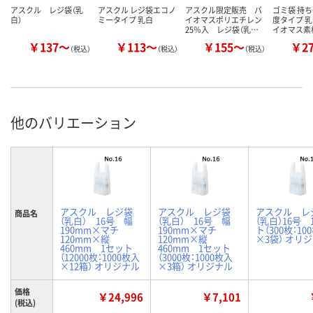
アスクル レジ袋（乳
アスクル レジ袋エコノ
アスクル限定販売 バ
ゴミ袋 持ち
白）
ミータイプ 乳白
イオマスポリエチレン
度タイプ 乳
25％入 レジ袋（乳…
イオマス素
￥137～
￥113～
￥155～
￥2
（税込）
（税込）
（税込）
他のバリエーション
アスクル レジ袋
アスクル レジ袋
アスクル レ
商品名
（乳白） 16号 幅
（乳白） 16号 幅
（乳白）16号 
190mm×マチ
190mm×マチ
ト（300枚：10
120mm×縦
120mm×縦
×3袋） オリ
460mm 1セット
460mm 1セット
（12000枚：1000枚入
（3000枚：1000枚入
×12箱） オリジナル
×3箱） オリジナル
価格
￥24,996
￥7,101
(税込)