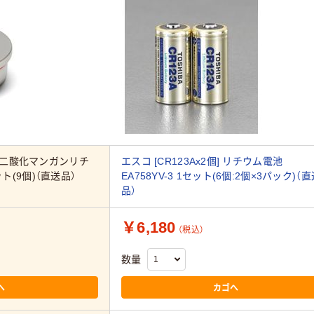
 二酸化マンガンリチ
エスコ [CR123Ax2個] リチウム電池
ット(9個)（直送品）
EA758YV-3 1セット(6個:2個×3パック)（
品）
￥6,180
（税込）
数量
へ
カゴへ