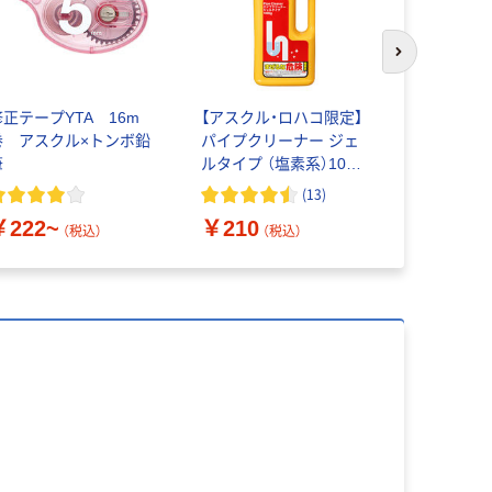
次のスライド
修正テープYTA 16m
【アスクル・ロハコ限定】
三菱鉛筆 
巻 アスクル×トンボ鉛
パイプクリーナー ジェ
ペン替芯 0.
筆
ルタイプ （塩素系）1000
ｍL 4978951 1個 ミ
(
13
)
￥46~
ツエイ オリジナル
（
￥222~
￥210
（税込）
（税込）