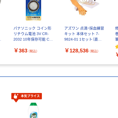
チ
パナソニック コイン形
アズワン 点滴・採血練習
リチウム電池 3V CR-
キット 本体セット 7-
2032 10年保存可能 CR-
9824-01 1セット（直送
2032E/1P 1パック（1個）
品）
￥363
￥128,536
（税込）
（税込）
本気プライス