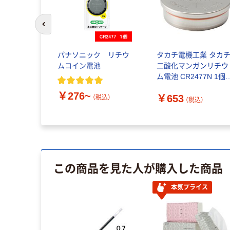
前のスライドへ
パナソニック リチウ
タカチ電機工業 タカ
ムコイン電池
二酸化マンガンリチウ
ム電池 CR2477N 1個
268-8332（直送品）
￥276~
￥653
（税込）
（税込）
この商品を見た人が購入した商品
本気プライス