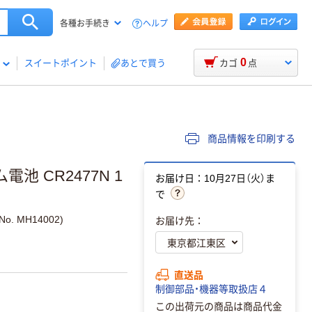
ヘルプ
各種お手続き
0
スイートポイント
あとで買う
カゴ
点
商品情報を印刷する
 CR2477N 1
お届け日：10月27日（火）ま
で
 MH14002)
お届け先：
直送品
制御部品・機器等取扱店４
この出荷元の商品は商品代金