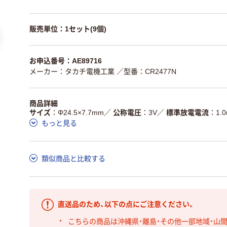
販売単位：1セット(9個)
お申込番号：AE89716
メーカー：タカチ電機工業
／型番：CR2477N
商品詳細
サイズ
Φ24.5×7.7mm
／
公称電圧
3V
／
標準放電電流
1.
もっと見る
類似商品と比較する
直送品のため、以下の点にご注意ください。
こちらの商品は沖縄県・離島・その他一部地域・山