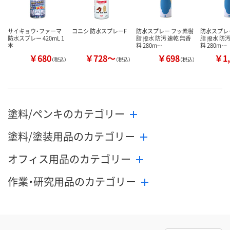
サイキョウ・ファーマ
コニシ 防水スプレーF
防水スプレー フッ素樹
防水スプレ
防水スプレー 420mL 1
脂 撥水 防汚 速乾 無香
脂 撥水 防汚
本
料 280m…
料 280m…
￥680
￥728～
￥698
￥1,
（税込）
（税込）
（税込）
塗料/ペンキのカテゴリー
塗料/塗装用品のカテゴリー
オフィス用品のカテゴリー
作業・研究用品のカテゴリー