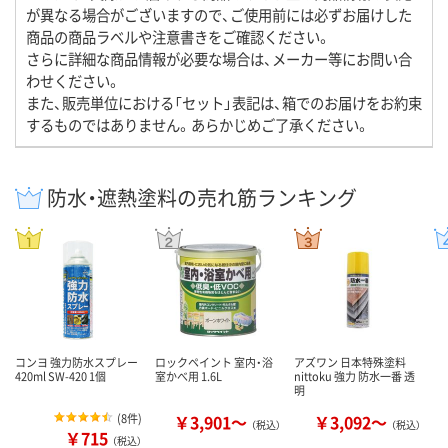
が異なる場合がございますので、ご使用前には必ずお届けした
商品の商品ラベルや注意書きをご確認ください。
さらに詳細な商品情報が必要な場合は、メーカー等にお問い合
わせください。
また、販売単位における「セット」表記は、箱でのお届けをお約束
するものではありません。あらかじめご了承ください。
防水・遮熱塗料の売れ筋ランキング
コンヨ 強力防水スプレー
ロックペイント 室内・浴
アズワン 日本特殊塗料
420ml SW-420 1個
室かべ用 1.6L
nittoku 強力 防水一番 透
明
(
8件
)
￥3,901～
￥3,092～
（税込）
（税込）
￥715
（税込）