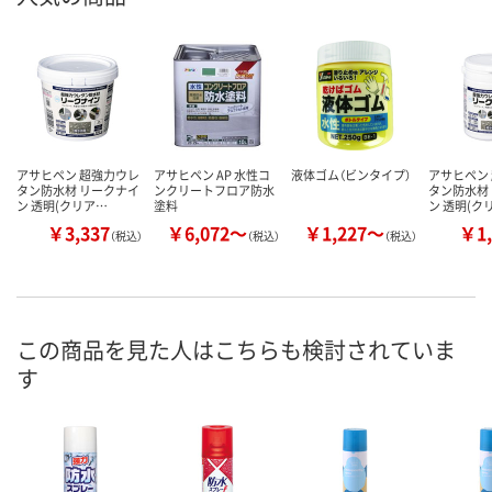
アサヒペン 超強力ウレ
アサヒペン AP 水性コ
液体ゴム（ビンタイプ）
アサヒペン
タン防水材 リークナイ
ンクリートフロア防水
タン防水材
ン 透明(クリア…
塗料
ン 透明(ク
￥3,337
￥6,072～
￥1,227～
￥1,
（税込）
（税込）
（税込）
この商品を見た人はこちらも検討されていま
す