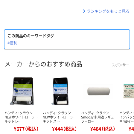
ランキングをもっと見る
この商品のキーワードタグ
#便利
メーカーからのおすすめ商品
スポンサー
ハンディ・クラウン
ハンディ・クラウン
ハンディ・クラウン
ハンディ・
NEWホワイトローラー
NEWホワイトローラー
Smoosy 多用途レギュ
インパッ
キット レ…
キット ス…
ラーロ…
中毛9イ
¥677（税込）
¥444（税込）
¥464（税込）
¥