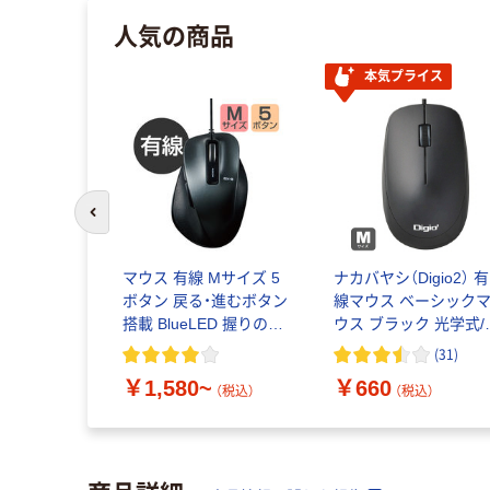
人気の商品
本気プライス
前のスライドへ
マウス 有線 Mサイズ 5
ナカバヤシ（Digio2） 有
ボタン 戻る・進むボタン
線マウス ベーシック
搭載 BlueLED 握りの極
ウス ブラック 光学式/
み M-XGM10UBC エレ
ボタン MUS-UKT91B
(
31
)
コム
￥1,580~
￥660
（税込）
（税込）