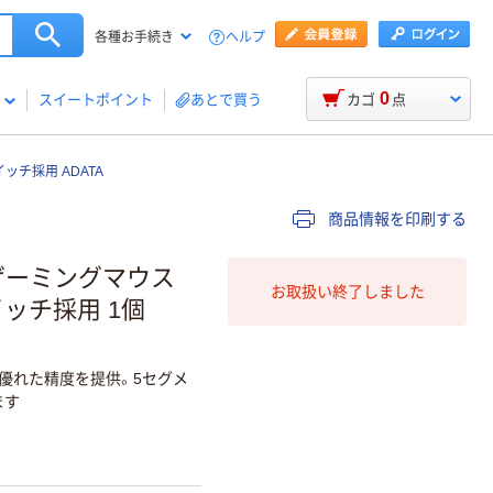
ヘルプ
各種お手続き
0
スイートポイント
あとで買う
カゴ
点
ッチ採用 ADATA
商品情報を印刷する
Bゲーミングマウス
お取扱い終了しました
製スイッチ採用 1個
する優れた精度を提供。5セグメ
ます