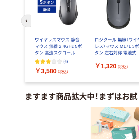
前のスライドへ
icool G
ワイヤレスマウス 静音
ロジクール 無線（ワイ
ワイヤレス
マウス 無線 2.4GHz 5ボ
レス）マウス M171 3
ン 99g 軽量
タン 高速スクロール ブ
タン 左右対称 電池式 
マウス
ラック M-A-
年保証 グラファイト
(
6
)
￥1,320
D 1個
BL10DBSBK エレコム 1
M171RGR 1個
（税込）
（税込）
￥3,580
個 オリジナル
（税込）
ますます商品拡大中！まずはお試