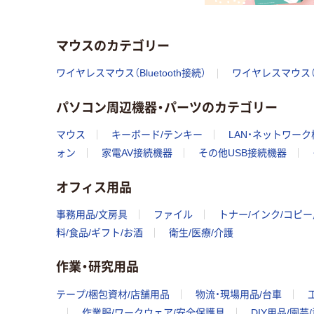
マウスのカテゴリー
ワイヤレスマウス（Bluetooth接続）
ワイヤレスマウス（
パソコン周辺機器・パーツのカテゴリー
マウス
キーボード/テンキー
LAN・ネットワーク
ォン
家電AV接続機器
その他USB接続機器
オフィス用品
事務用品/文房具
ファイル
トナー/インク/コピ
料/食品/ギフト/お酒
衛生/医療/介護
作業・研究用品
テープ/梱包資材/店舗用品
物流・現場用品/台車
作業服/ワークウェア/安全保護具
DIY用品/園芸