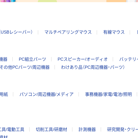
USBレシーバー）
マルチペアリングマウス
有線マウス
機器
PC組立パーツ
PCスピーカー/オーディオ
バッテリー
その他PCパーツ/周辺機器
わけあり品（PC周辺機器・パーツ）
ー用紙
パソコン/周辺機器/メディア
事務機器/家電/電池/照明
工具/電動工具
切削工具/研磨材
計測機器
研究開発・クリ
/資材