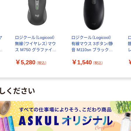
ヤ
ロジクール（Logicool）
ロジクール（Logicool）
ボ
無線（ワイヤレス）マウ
有線マウス 3ボタン/静
静
2
ス M750 グラファイト
音 M110sn ブラック
6ボタン 静音タイプ M
M110SNBK 1個
M
￥5,280
￥1,540
サイズ デバイス切替可
M
（税込）
（税込）
しください