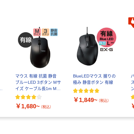
マウス 有線 抗菌 静音
BlueLEDマウス 握りの
マ
ブルーLED 3ボタン Mサ
極み 静音ボタン 有線
ス
3
イズ ケーブル長1m M-
ン
K
BL27UBSKシリーズ エ
￥1,849~
レコム
（税込）
￥1,680~
（税込）