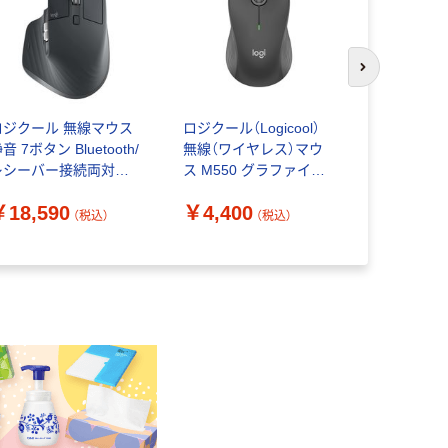
次のスライド
ロジクール 無線マウス
ロジクール（Logicool）
ロジクール（L
音 7ボタン Bluetooth/
無線（ワイヤレス）マウ
無線（ワイ
レシーバー接続両対応
ス M550 グラファイト
ス M550
X MASTER 3S
3ボタン 静音タイプ M
3ボタン 静
￥18,590
￥4,400
X2300B 1個
サイズ 1個
イズ 1個
（税込）
（税込）
￥4,400