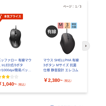
ページ：
1
／
3
本気プライス
次のスライド
バッファロー 有線マウ
マウス SHELLPHA 有線
マウス 静
 IrLED式/3ボタ
3ボタン Mサイズ 抗菌
ーLED方式
/1000dpi/簡易パッケ
仕様 静音設計 エレコム
型サイズ 有
ージ対応
イヤレス） サンワサプラ
￥2,380~
イ
（税込）
￥1,040~
￥1,580
（税込）