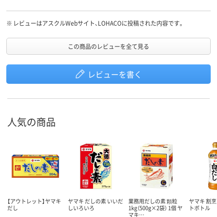
※
レビューはアスクルWebサイト、LOHACOに投稿された内容です。
この商品のレビューを全て見る
レビューを書く
人気の商品
【アウトレット】ヤマキ
ヤマキ だしの素 いいだ
業務用だしの素 顆粒
ヤマキ 割烹
だし
しいろいろ
1kg（500g×2袋） 1個 ヤ
トボトル
マキ…