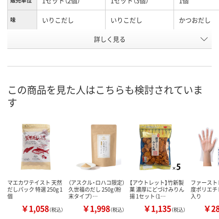
1セット（2個）
1セット（3個）
1個
販売単位
いりこだし
いりこだし
かつおだし
味
詳しく見る
500g
内容量
お申込番
U895232
U895233
U897232
号
あり
あり
8点
在庫
この商品を見た人はこちらも検討されていま
す
8月9日（日）
8月9日（日）
8月9日（日）
お届け日
数量
数量
数量
カゴへ
カゴへ
カ
マエカワテイスト 天然
（アスクル・ロハコ限定）
【アウトレット】竹新製
ファースト
だしパック 特選 250g 1
久世福のだし 250g（粉
菓 濃厚にどづけみりん
度ポリエチ
個
末タイプ）…
揚 1セット（1…
入り
￥1,058
￥1,998
￥1,135
￥2
（税込）
（税込）
（税込）