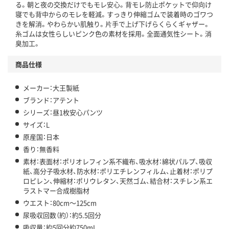
る。朝と夜の交換だけでもモレ安心。背モレ防止ポケットで仰向け
寝でも背中からのモレを軽減。すっきり伸縮ゴムで装着時のゴワつ
きを解消。やわらかい肌触り。片手で上げ下げらくらくギャザー。
糸ゴムは女性らしいピンク色の素材を採用。全面通気性シート。消
臭加工。
商品仕様
メーカー：大王製紙
ブランド：アテント
シリーズ：昼1枚安心パンツ
サイズ：L
原産国：日本
香り：無香料
素材：表面材：ポリオレフィン系不織布、吸水材：綿状パルプ、吸収
紙、高分子吸水材、防水材：ポリエチレンフィルム、止着材：ポリプ
ロピレン、伸縮材：ポリウレタン、天然ゴム、結合材：スチレン系エ
ラストマー合成樹脂材
ウエスト：80cm～125cm
尿吸収回数（約）：約5.5回分
吸収量：約5回分約750mL