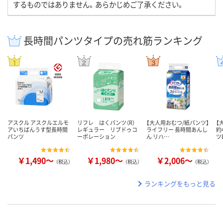
するものではありません。あらかじめご了承ください。
長時間パンツタイプの売れ筋ランキング
アスクル アスクルエルモ
リフレ はくパンツ（R）
【大人用おむつ/紙パンツ】
【
アいちばんうす型長時間
レギュラー リブドゥコ
ライフリー 長時間あんし
約
パンツ
ーポレーション
ん リハ…
ツ
￥1,490～
￥1,980～
￥2,006～
（税込）
（税込）
（税込）
ランキングをもっと見る