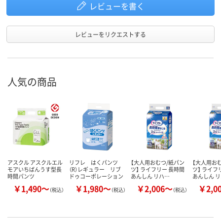
レビューを書く
レビューをリクエストする
人気の商品
アスクル アスクルエル
リフレ はくパンツ
【大人用おむつ/紙パン
【大人用お
モアいちばんうす型長
（R）レギュラー リブ
ツ】 ライフリー 長時間
ツ】 ライフ
時間パンツ
ドゥコーポレーション
あんしん リハ…
あんしん 
￥1,490～
￥1,980～
￥2,006～
￥2,0
（税込）
（税込）
（税込）