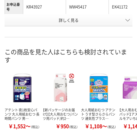
お申込番
KR43927
WW45417
EK41172
号
詳しく見る
1点
あり
あり
在庫
8月11日（火）
8月11日（火）
8月11日（火）
お届け日
数量
数量
数量
この商品を見た人はこちらも検討されていま
す
カゴへ
カゴへ
カ
アテント 夜1枚安心パ
【新パッケージのお届
大人用紙おむつ アテン
【大人用お
ンツ 大人用紙おむつ 長
け】【大人用おむつ/パン
ト うす型さらさらパン
パッド】ア
時間パンツ 男…
ツ用パッド/約2…
ツ 通気性プラス…
ルモアいち
￥1,552～
￥950
￥1,108～
￥1,1
（税込）
（税込）
（税込）