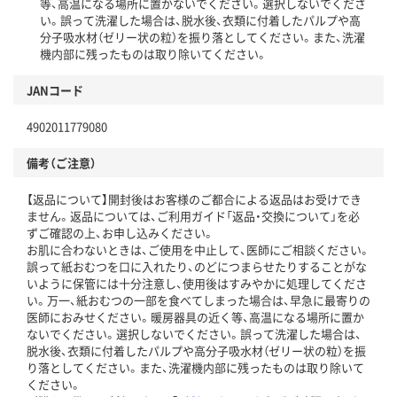
等、高温になる場所に置かないでください。選択しないでくださ
い。誤って洗濯した場合は、脱水後、衣類に付着したパルプや高
分子吸水材（ゼリー状の粒）を振り落としてください。また、洗濯
機内部に残ったものは取り除いてください。
JANコード
4902011779080
備考（ご注意）
【返品について】開封後はお客様のご都合による返品はお受けでき
ません。返品については、ご利用ガイド「返品・交換について」を必
ずご確認の上、お申し込みください。
お肌に合わないときは、ご使用を中止して、医師にご相談ください。
誤って紙おむつを口に入れたり、のどにつまらせたりすることがな
いように保管には十分注意し、使用後はすみやかに処理してくださ
い。万一、紙おむつの一部を食べてしまった場合は、早急に最寄りの
医師におみせください。暖房器具の近く等、高温になる場所に置か
ないでください。選択しないでください。誤って洗濯した場合は、
脱水後、衣類に付着したパルプや高分子吸水材（ゼリー状の粒）を振
り落としてください。また、洗濯機内部に残ったものは取り除いて
ください。