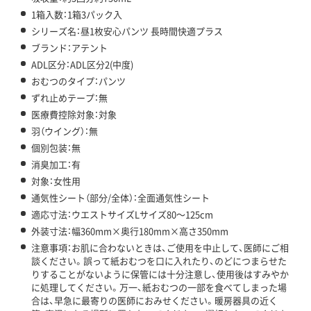
1箱入数：1箱3パック入
シリーズ名：昼1枚安心パンツ 長時間快適プラス
ブランド：アテント
ADL区分：ADL区分2(中度)
おむつのタイプ：パンツ
ずれ止めテープ：無
医療費控除対象：対象
羽（ウイング）：無
個別包装：無
消臭加工：有
対象：女性用
通気性シート（部分/全体）：全面通気性シート
適応寸法：ウエストサイズLサイズ80～125cm
外装寸法：幅360mm×奥行180mm×高さ350mm
注意事項：お肌に合わないときは、ご使用を中止して、医師にご相
談ください。誤って紙おむつを口に入れたり、のどにつまらせた
りすることがないように保管には十分注意し、使用後はすみやか
に処理してください。万一、紙おむつの一部を食べてしまった場
合は、早急に最寄りの医師におみせください。暖房器具の近く