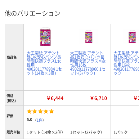
他のバリエーション
大王製紙 アテント
大王製紙 アテント
大王製紙 ア
昼1枚安心パンツ長
昼1枚安心パンツ長
昼1枚安心パ
商品名
時間快適プラスL女
時間快適プラスM女
時間快適プラ
性用
性用16枚
性用16枚
4902011778984 1セ
4902011778960 1セ
49020117789
ット(14枚×3個)
ット(3パック)
ック
価格
￥6,444
￥6,710
￥2
(税込)
評価
5.0
（
1件
）
1セット（14枚×3個）
1セット（3パック）
1パック
販売単位