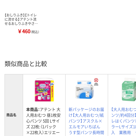
【おしりふき】【トイレ
に流せる】アテント流
せるおしりふきやさ…
￥460
（税込）
類似商品と比較
本商品：
アテント 大
新パッケージのお届
【大人用おむつ
人用おむつ 昼1枚安
け【大人用おむつ/紙
ンツ/約4回分
商品名
心パンツ 5回 Lサイ
パンツ】アスクル×
レはくパンツ
ズ 22枚:（1パック
エルモアいちばん
ラーLサイズ1
×22枚入）エリエー
うす型パンツ長時間
入 業務用 