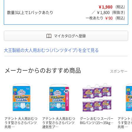
￥1,980
(税込)
数量3以上で1パックあたり
￥1,800
／
(税抜き)
￥90
一枚あたり
(税込)
マイカタログへ登録
大王製紙の大人用おむつ（パンツタイプ）を全て見る
メーカーからのおすすめ商品
スポンサー
アテント 大人用おむつ
アテント 大人用おむつ
グーン おむつ スーパー
アテント
うす型さらさらパンツ
うす型さらさらパンツ
BIGパンツ（15～35kg…
うす型さ
共用 …
通気性プ…
共用 …