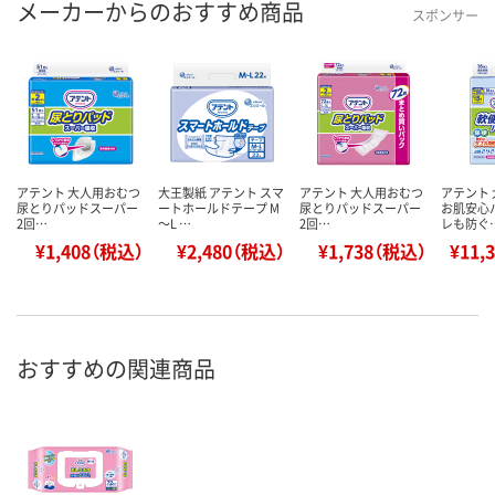
メーカーからのおすすめ商品
スポンサー
アテント 大人用おむつ
大王製紙 アテント スマ
アテント 大人用おむつ
アテント
尿とりパッドスーパー
ートホールドテープ M
尿とりパッドスーパー
お肌安心
2回…
～L …
2回…
レも防ぐ
¥1,408（税込）
¥2,480（税込）
¥1,738（税込）
¥11,
おすすめの関連商品