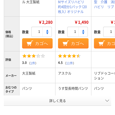
ル 大王製紙
Mサイズリハビリ
型 介護 消
約4回分1パック（20
ハビリ リブ
枚入） オリジナル
￥2,280
￥1,490
￥1
数量
数量
数量
価格
(税込)
カゴへ
カゴへ
カ
評価
3.0
4.5
（
1件
）
（
11件
）
大王製紙
アスクル
リブドゥコー
メーカー
ション
おむつの
パンツ
うす型長時間パンツ
パンツ
タイプ
詳しく見る
女性用
男女共用
男女共用
対象
アスクル
商品環境