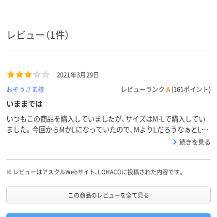
45
スコア
レビュー（1件）
2021年3月29日
おぞうさま様
レビューランク
A
(161ポイント)
いままでは
いつもこの商品を購入していましたが、サイズはM-Lで購入してい
ました。今回からMかLになっていたので、MよりLだろうなぁとLを
購入。５回＋αとなっており、期待したのですが、２，３回分になる
続きを見る
とゆるくて下がってきて、結局変えなければならず、Mにしとけば良
かったですが、今回、なんと１２袋も買ってしまいました。残念。
※
レビューはアスクルWebサイト、LOHACOに投稿された内容です。
この商品のレビューを全て見る