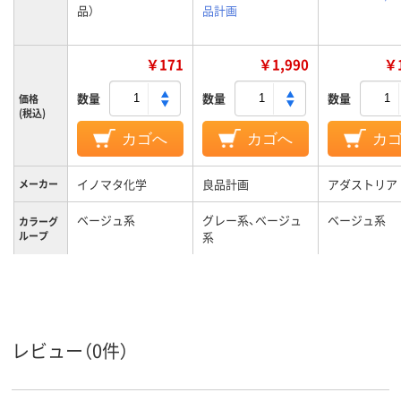
品）
品計画
￥171
￥1,990
￥1
数量
数量
数量
価格
(税込)
カゴへ
カゴへ
カ
イノマタ化学
良品計画
アダストリア
メーカー
ベージュ系
グレー系、ベージュ
ベージュ系
カラーグ
ループ
系
レビュー（0件）