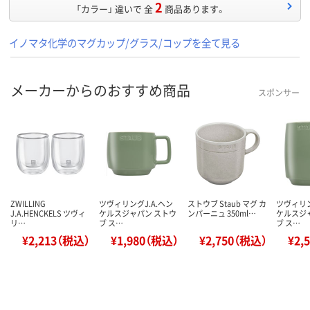
2
「カラー」 違いで 全
商品あります。
イノマタ化学のマグカップ/グラス/コップを全て見る
メーカーからのおすすめ商品
スポンサー
ZWILLING
ツヴィリングJ.A.ヘン
ストウブ Staub マグ カ
ツヴィリン
J.A.HENCKELS ツヴィ
ケルスジャパン ストウ
ンパーニュ 350ml…
ケルスジ
リ…
ブ ス…
ブ ス…
¥2,213（税込）
¥1,980（税込）
¥2,750（税込）
¥2,