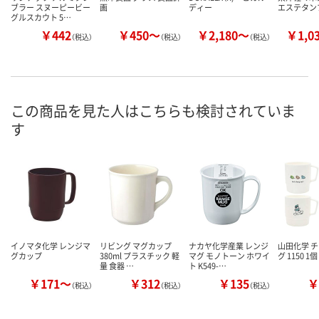
ブラー スヌーピービー
画
ディー
エステタン
グルスカウト 5…
￥442
￥450～
￥2,180～
￥1,0
（税込）
（税込）
（税込）
この商品を見た人はこちらも検討されていま
す
イノマタ化学 レンジマ
リビング マグカップ
ナカヤ化学産業 レンジ
山田化学 
グカップ
380ml プラスチック 軽
マグ モノトーン ホワイ
グ 1150 1
量 食器 …
ト K549-…
￥171～
￥312
￥135
￥
（税込）
（税込）
（税込）