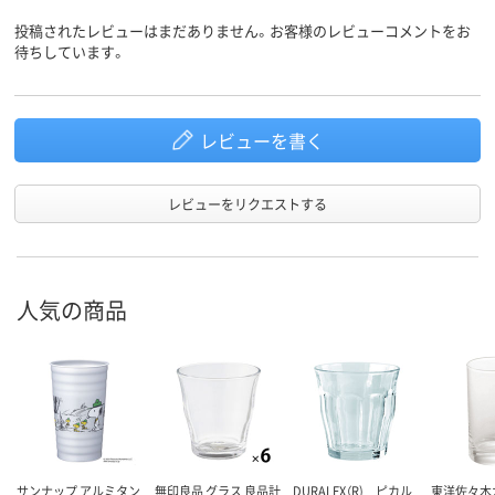
投稿されたレビューはまだありません。お客様のレビューコメントをお
待ちしています。
レビューを書く
レビューをリクエストする
人気の商品
サンナップ アルミタン
無印良品 グラス 良品計
DURALEX（R) ピカル
東洋佐々木