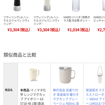
ツヴィリングJ.A.ヘン
ツヴィリングJ.A.ヘン
HARIO （ハリオ） 耐熱ガ
HARIO
ケルスジャパン ツヴィ
ケルスジャパン ツヴィ
ラス製 冷水筒 ポット…
ピッチャー 
リング…
リング…
¥3,304（税込）
¥3,304（税込）
¥1,034（税込）
¥2,
類似商品と比較
本商品：
イノマタ化
無印良品 目盛り付
保温保冷 ス
商品名
学 レンジマグカッ
き 保温保冷 蓋付き
スストロータ
プ アイボリー 63-
マグカップ グレー
ー 460ml ア
5718-48 1個（直送
ベージュ 400mL 良
ー LAKOLE/