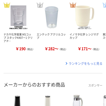
ナカヤ化学産業 MSコッ
エンテック アクリルコッ
イノマタ化学 レンジマグ
東
プ スタックK407ー1 クリ
プ
カップ
ス
ア P…
￥190
￥282～
￥171～
（税込）
（税込）
（税込）
ランキングをもっと見る
メーカーからのおすすめ商品
スポンサー