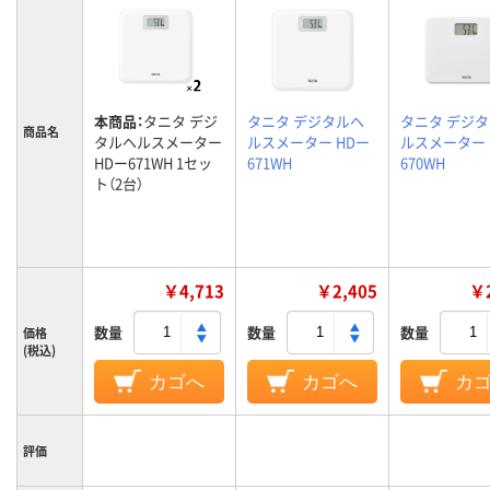
本商品：
タニタ デジ
タニタ デジタルヘ
タニタ デジ
商品名
タルヘルスメーター
ルスメーター HDー
ルスメーター 
HDー671WH 1セッ
671WH
670WH
ト（2台）
￥4,713
￥2,405
￥2
数量
数量
数量
価格
(税込)
カゴへ
カゴへ
カ
評価