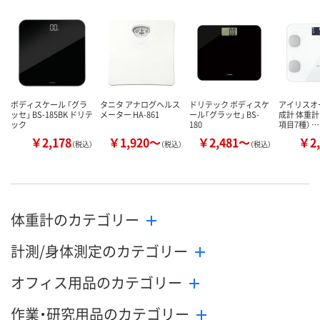
ボディスケール 「グラ
タニタ アナログヘルス
ドリテック ボディスケ
アイリスオ
ッセ」 BS-185BK ドリテ
メーター HA-861
ール「グラッセ」 BS-
成計 体重計
ック
180
項目7種） …
￥2,178
￥1,920～
￥2,481～
￥2,
（税込）
（税込）
（税込）
体重計のカテゴリー
計測/身体測定のカテゴリー
オフィス用品のカテゴリー
作業・研究用品のカテゴリー