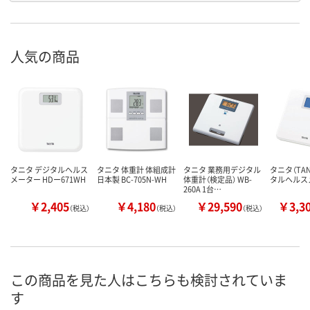
人気の商品
タニタ デジタルヘルス
タニタ 体重計 体組成計
タニタ 業務用デジタル
タニタ（TAN
メーター HDー671WH
日本製 BC-705N-WH
体重計（検定品） WB-
タルヘルス
260A 1台…
￥2,405
￥4,180
￥29,590
￥3,3
（税込）
（税込）
（税込）
この商品を見た人はこちらも検討されていま
す