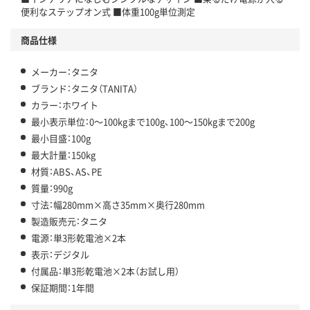
便利なステップオン式 ■体重100g単位測定
商品仕様
メーカー：タニタ
ブランド：タニタ（TANITA）
カラー：ホワイト
最小表示単位：0～100kgまで100g、100～150kgまで200g
最小目盛：100g
最大計量：150kg
材質：ABS、AS、PE
質量：990g
寸法：幅280mm×高さ35mm×奥行280mm
製造販売元：タニタ
電源：単3形乾電池×2本
表示：デジタル
付属品：単3形乾電池×2本（お試し用）
保証期間：1年間