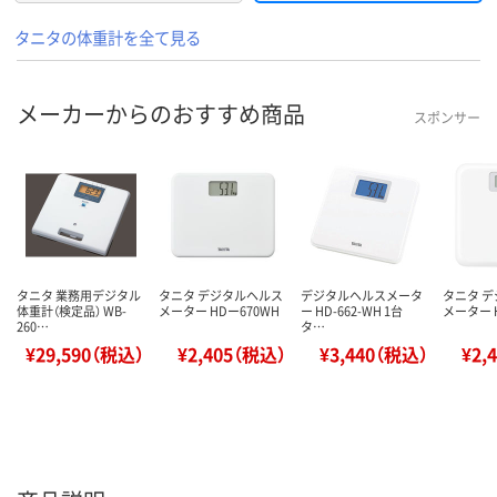
タニタの体重計を全て見る
メーカーからのおすすめ商品
スポンサー
タニタ 業務用デジタル
タニタ デジタルヘルス
デジタルヘルスメータ
タニタ 
体重計（検定品） WB-
メーター HDー670WH
ー HD-662-WH 1台
メーター 
260…
タ…
¥29,590（税込）
¥2,405（税込）
¥3,440（税込）
¥2,