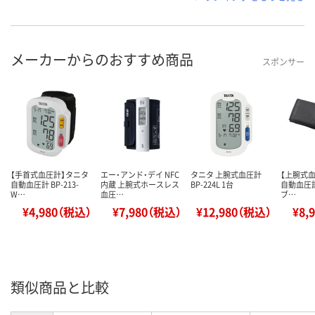
メーカーからのおすすめ商品
スポンサー
【手首式血圧計】タニタ
エー・アンド・デイ NFC
タニタ 上腕式血圧計
【上腕式
自動血圧計 BP-213-
内蔵 上腕式ホースレス
BP-224L 1台
自動血圧計 
W…
血圧…
ブ…
¥4,980（税込）
¥7,980（税込）
¥12,980（税込）
¥8,
類似商品と比較