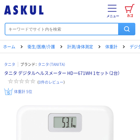
カゴ
メニュー
ホーム
衛生/医療/介護
計測/身体測定
体重計
デジ
タニタ
ブランド：
タニタ（TANITA）
タニタ デジタルヘルスメーター HDー671WH 1セット（2台）
（
0
件のレビュー
）
体重計 5位