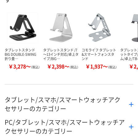
タブレットスタンド
タブレットスタンド /7
コモライフ タブレット
タブレット
BIG DOUBLE-SWING
～13インチ対応/卓上タ
&スマートフォンスタ
ットタイプ
折り畳…
イプ/BIG…
ンド
ム/卓上/TB
￥3,278～
￥2,398～
￥1,937～
￥2,
（税込）
（税込）
（税込）
タブレット/スマホ/スマートウォッチアク
セサリーのカテゴリー
PC/タブレット/スマホ/スマートウォッチア
クセサリーのカテゴリー