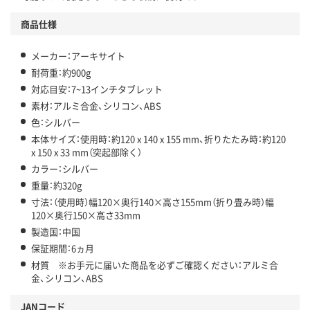
商品仕様
メーカー：アーキサイト
耐荷重：約900g
対応目安：7~13インチタブレット
素材：アルミ合金、シリコン、ABS
色：シルバー
本体サイズ：使用時：約120 x 140 x 155 mm、折りたたみ時：約120
x 150 x 33 mm（突起部除く）
カラー：シルバー
重量：約320g
寸法：（使用時）幅120×奥行140×高さ155mm（折り畳み時）幅
120×奥行150×高さ33mm
製造国：中国
保証期間：6ヵ月
材質 ※お手元に届いた商品を必ずご確認ください：アルミ合
金、シリコン、ABS
JANコード