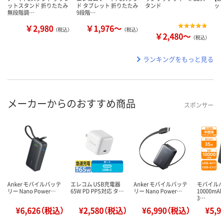
ットスタンド 折りたたみ
ド タブレット 折りたたみ
タンド
ッ
無段階調…
9段階…
￥2,980
￥1,976～
（税込）
（税込）
￥2,480～
（税込）
ランキングをもっと見る
メーカーからのおすすめ商品
スポンサー
Anker モバイルバッテ
エレコム USB充電器
Anker モバイルバッテ
モバイル
リー Nano Power…
65W PD PPS対応 タ…
リー Nano Power…
10000m
3…
¥6,626（税込）
¥2,580（税込）
¥6,990（税込）
¥5,