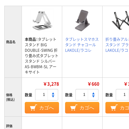
本商品：
タブレット
タブレットスマホス
折り畳みアル
商品名
スタンド BIG
タンド チャコール
スタンド ブ
DOUBLE-SWING 折
LAKOLE/ラコレ
LAKOLE/ラ
り畳み式タブレット
スタンド シルバー
AS-BWBM-SL アー
キサイト
￥3,278
￥660
￥1
数量
数量
数量
価格
(税込)
カゴへ
カゴへ
カ
評価