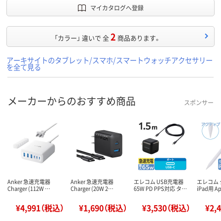
マイカタログへ登録
2
「カラー」 違いで 全
商品あります。
アーキサイトのタブレット/スマホ/スマートウォッチアクセサリー
を全て見る
メーカーからのおすすめ商品
スポンサー
Anker 急速充電器
Anker 急速充電器
エレコム USB充電器
エレコム
Charger (112W …
Charger (20W 2…
65W PD PPS対応 タ…
iPad用 A
¥4,991（税込）
¥1,690（税込）
¥3,530（税込）
¥2,