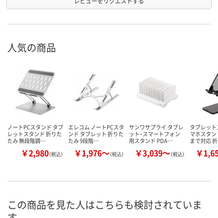
レビューをリクエストする
人気の商品
ノートPCスタンド タブ
エレコム ノートPCスタ
サンワサプライ タブレ
タブレット
レットスタンド 折りた
ンド タブレット 折りた
ット・スマートフォン
マホスタンド
たみ 無段階調…
たみ 9段階…
用スタンド PDA…
まで対応 
￥2,980
￥1,976～
￥3,039～
￥1,6
（税込）
（税込）
（税込）
この商品を見た人はこちらも検討されていま
す