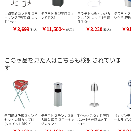
山崎産業 コンドル スモ
テラモト 角型灰皿スタ
テラモト 丸型すいがら
テラモト 
ーキング（灰皿） 6L レッ
ンド 約2.1L
入れ 8.2L レッド 1台 灰
いがら収集
ド 1台…
皿スタ…
￥3,699
￥11,500～
￥3,220
￥9
（税込）
（税込）
（税込）
この商品を見た人はこちらも検討されていま
す
熱田資材 吸殻スタンド
テラモト ステンレス屑
Trimate スタンド灰皿
ペンギンラ
セット 火消カップ付
入屑入 灰皿 スモーキン
ふた付き 伸縮式 AFF-
ームライン2
(ジョイント脚タイ…
グスタンド
SH…
￥2,680
￥4,180～
￥3,458
￥4,9