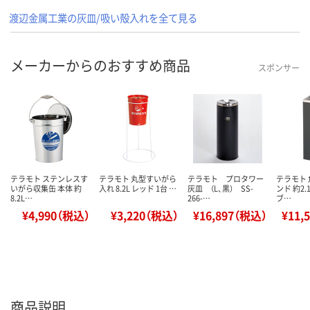
渡辺金属工業の灰皿/吸い殻入れを全て見る
メーカーからのおすすめ商品
スポンサー
テラモト ステンレスす
テラモト 丸型すいがら
テラモト プロタワー
テラモト
いがら収集缶 本体 約
入れ 8.2L レッド 1台 …
灰皿 （L、黒） SS-
ンド 約2.
8.2L…
266-…
ブ…
¥4,990（税込）
¥3,220（税込）
¥16,897（税込）
¥11,
商品説明