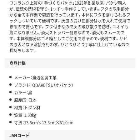
ワンランク上質の「手づくりバケツ」1923年創業以来、バケツ職人
が、伝統の技術を守り、1つずつ手作りしています。フタの取手部分
から全て手作業で製造を行っています。本体にフタを掛けられるフ
ックもついていて便利です。灰皿の受け皿部分は水を入れて使用で
きるので安心です。フタ付きなので灰の飛び散りを防ぎ、ニオイも
気になりません。消火ストッパー付きなので、消火もスムーズで
す。本体銅部分はゴミ箱としてご使用できるので、便利です。サビ
の原因となる溶接を行わず、ひとつひとつ丁寧に仕上げているので
長持ちします。
商品仕様
メーカー：渡辺金属工業
ブランド：OBAKETSU（オバケツ）
カラー：黒
原産国：日本
材質：トタン材
質量：1.63kg
寸法：13.5cm×13.5cm×51.0cm
JANコード