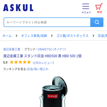
カゴ
メニュー
ホーム
オフィス家具/収納
ゴミ箱/ダストボックス
灰皿/
渡辺金属工業
ブランド：
OBAKETSU（オバケツ）
渡辺金属工業 スタンド灰皿 HBD500 黒 HBD 500 1個
5.0
（
1
件のレビュー
）
ランキングを見る：
灰皿/吸い殻入れ