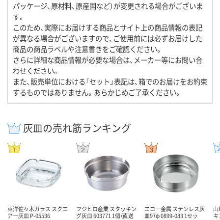
パッケージ、原材料、原産国など）が変更される場合がございま
す。
このため、実際にお届けする商品とサイト上の商品情報の表記
が異なる場合がございますので、ご使用前には必ずお届けした
商品の商品ラベルや注意書きをご確認ください。
さらに詳細な商品情報が必要な場合は、メーカー等にお問い合
わせください。
また、販売単位における「セット」表記は、箱でのお届けをお約束
するものではありません。あらかじめご了承ください。
灰皿の売れ筋ランキング
東洋佐々木ガラス スクエ
フジヒロ産業 スタッキン
エコー金属 ステンレス灰
山
アー灰皿 P-05536
グ灰皿 603771 1個（直送
皿97φ 0899-083 1セッ
キ