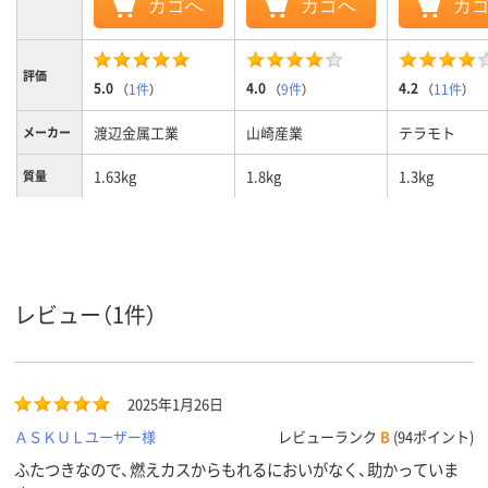
カゴへ
カゴへ
カ
評価
5.0
4.0
4.2
（
1件
）
（
9件
）
（
11件
）
渡辺金属工業
山崎産業
テラモト
メーカー
1.63kg
1.8kg
1.3kg
質量
レビュー（1件）
2025年1月26日
ＡＳＫＵＬユーザー様
レビューランク
B
(94ポイント)
ふたつきなので、燃えカスからもれるにおいがなく、助かっていま