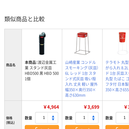
類似商品と比較
本商品：
渡辺金属工
山崎産業 コンドル
テラモト 丸
商品名
業 スタンド灰皿
スモーキング（灰皿）
がら入れ 8.2L
HBD500 黒 HBD 500
6L レッド 1台 スタ
ド 1台 灰皿
1個
ンド式灰皿 吸い殻
丸型 たばこ 
入れ 丈夫 軽い 屋外
フタ付 日本製
幅350×奥行350×
350×高さ65
高さ630mm
￥4,964
￥3,699
￥3
数量
数量
数量
価格
(税込)