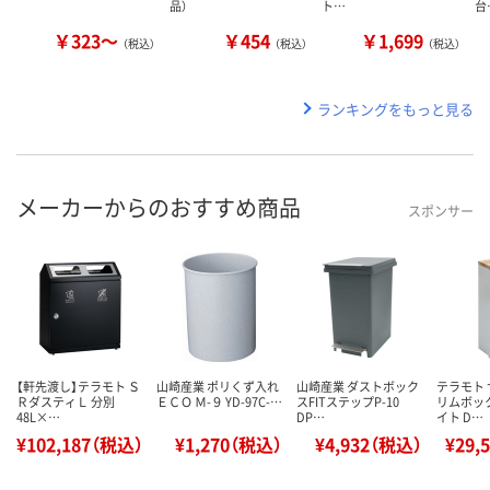
品）
ト…
台
￥323～
￥454
￥1,699
（税込）
（税込）
（税込）
ランキングをもっと見る
メーカーからのおすすめ商品
スポンサー
【軒先渡し】テラモト Ｓ
山崎産業 ポリくず入れ
山崎産業 ダストボック
テラモト
ＲダスティＬ 分別
ＥＣＯ Ｍ-９ YD-97C-…
スFITステップP-10
リムボッ
48L×…
DP…
イト D…
¥102,187（税込）
¥1,270（税込）
¥4,932（税込）
¥29,