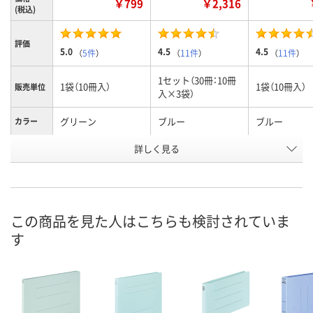
￥799
￥2,316
(税込)
評価
5.0
4.5
4.5
（
5件
）
（
11件
）
（
11件
）
1セット（30冊：10冊
1袋（10冊入）
1袋（10冊入）
販売単位
入×3袋）
グリーン
ブルー
ブルー
カラー
お申込番
詳しく見る
AX06814
AR80643
AX06801
号
あり
8点
あり
在庫
8月8日（土）
8月8日（土）
8月8日（土）
お届け日
この商品を見た人はこちらも検討されていま
す
数量
数量
数量
カゴへ
カゴへ
カ