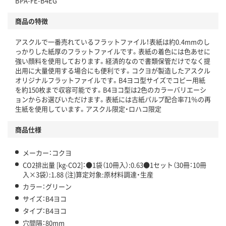
BPA-FE-B4EG
仕組
アスクルで資源循環している
商品の特徴
温室効果ガスなどの削減
アスクルで一番売れているフラットファイル！表紙は約0.4mmのし
この商品の環境配慮ポイントです。下記商品詳細「
っかりした紙厚のフラットファイルです。表紙の着色には色あせに
アスクル商品環境スコア詳細／加点項目
」で確認できます。
強い顔料を使用しております。経済的なので書類保管だけでなく提
出用に大量使用する場合にも便利です。コクヨが製造したアスクル
オリジナルフラットファイルです。B4ヨコ型サイズでコピー用紙
を約150枚まで収容可能です。B4ヨコ型は2色のカラーバリエーシ
ョンからお選びいただけます。表紙には古紙パルプ配合率71％の再
生紙を使用しています。アスクル限定・ロハコ限定
商品仕様
メーカー：コクヨ
CO2排出量 [kg-CO2]：●1袋（10冊入）:0.63●1セット（30冊：10冊
入×3袋）:1.88 (注)算定対象:原材料調達・生産
カラー：グリーン
サイズ：B4ヨコ
タイプ：B4ヨコ
穴間隔：80mm