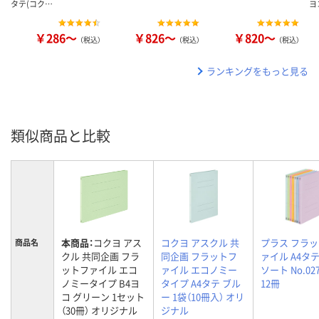
タテ(コク…
ヨ
￥286～
￥826～
￥820～
（税込）
（税込）
（税込）
ランキングをもっと見る
類似商品と比較
本商品：
コクヨ アス
コクヨ アスクル 共
プラス フラ
商品名
クル 共同企画 フラ
同企画 フラットフ
ァイル A4タテ
ットファイル エコ
ァイル エコノミー
ソート No.0
ノミータイプ B4ヨ
タイプ A4タテ ブル
12冊
コ グリーン 1セット
ー 1袋（10冊入） オリ
（30冊） オリジナル
ジナル