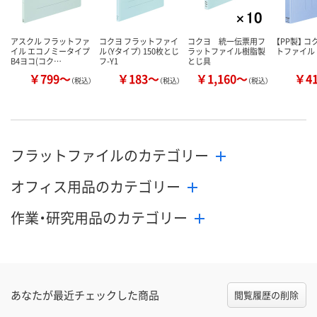
アスクル フラットファ
コクヨ フラットファイ
コクヨ 統一伝票用フ
【PP製】 コ
イル エコノミータイプ
ル（Yタイプ） 150枚とじ
ラットファイル樹脂製
トファイル
B4ヨコ(コク…
フ-Y1
とじ具
￥799～
￥183～
￥1,160～
￥4
（税込）
（税込）
（税込）
フラットファイルのカテゴリー
オフィス用品のカテゴリー
作業・研究用品のカテゴリー
あなたが最近チェックした商品
閲覧履歴の削除