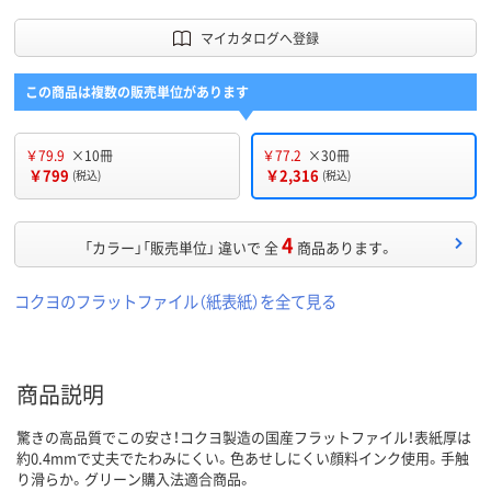
マイカタログへ登録
この商品は複数の販売単位があります
￥79.9
×10冊
￥77.2
×30冊
￥799
￥2,316
(税込)
(税込)
4
「カラー」「販売単位」 違いで 全
商品あります。
コクヨのフラットファイル（紙表紙）を全て見る
商品説明
驚きの高品質でこの安さ！コクヨ製造の国産フラットファイル！表紙厚は
約0.4mmで丈夫でたわみにくい。色あせしにくい顔料インク使用。手触
り滑らか。グリーン購入法適合商品。