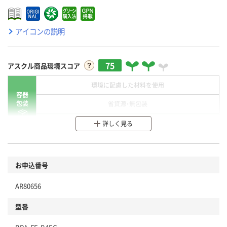
アイコンの説明
75
アスクル商品環境スコア
環境に配慮した材料を使用
容器
包装
省資源・無包装
分別・リサイクルしやすい設計
詳しく見る
環境に配慮した材料を使用
商品
お申込番号
本体
省資源・省エネ・節水
AR80656
分別・リサイクルしやすい設計
型番
独自の回収スキームがある