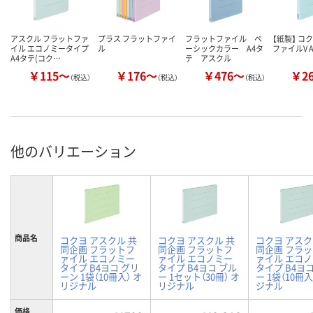
アスクル フラットファ
プラス フラットファイ
フラットファイル ベ
【紙製】 コ
イル エコノミータイプ
ル
ーシックカラー A4タ
ファイルV 
A4タテ(コク…
テ アスクル
￥115～
￥176～
￥476～
￥2
（税込）
（税込）
（税込）
他のバリエーション
商品名
コクヨ アスクル 共
コクヨ アスクル 共
コクヨ アスク
同企画 フラットフ
同企画 フラットフ
同企画 フラ
ァイル エコノミー
ァイル エコノミー
ァイル エコ
タイプ B4ヨコ グリ
タイプ B4ヨコ ブル
タイプ B4ヨ
ーン 1袋（10冊入） オ
ー 1セット（30冊） オ
ー 1袋（10冊入
リジナル
リジナル
ジナル
価格