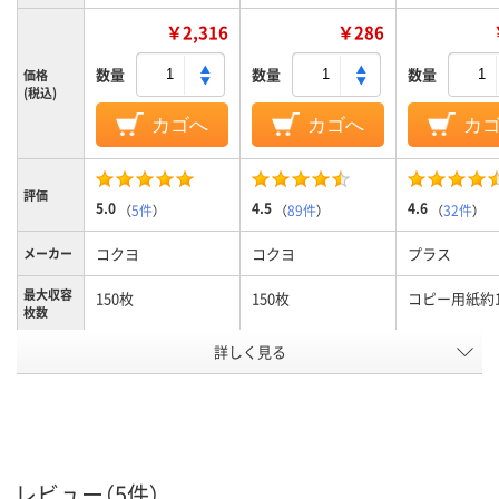
￥2,316
￥286
数量
数量
数量
価格
(税込)
カゴへ
カゴへ
カ
評価
5.0
4.5
4.6
（
5件
）
（
89件
）
（
32件
）
コクヨ
コクヨ
プラス
メーカー
最大収容
150枚
150枚
コピー用紙約1
枚数
詳しく見る
B4ヨコ
A4タテ
A4タテ
サイズ
18mm
18mm
18mm
背幅
アスクル
商品環境
75
75
75
スコア
レビュー（5件）