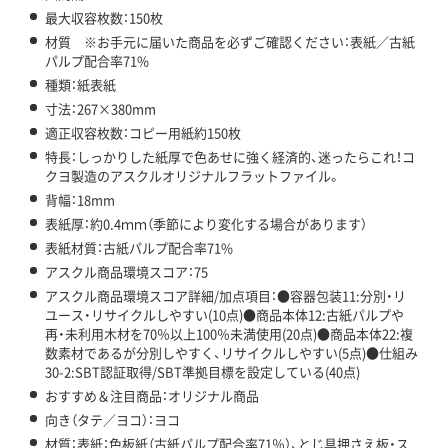
最大収容枚数：150枚
材質 ※お手元に届いた商品を必ずご確認ください：表紙／古紙
パルプ配合率71%
種類：紙表紙
寸法：267×380mm
適正収容枚数：コピー用紙約150枚
特長：しっかりした紙厚で色あせに強く経済的、迷ったらこれ！コ
クヨ製造のアスクルオリジナルフラットファイル。
背幅：18mm
表紙厚：約0.4ｍｍ（季節により変化する場合があります）
表紙材質：古紙パルプ配合率71%
アスクル商品環境スコア：75
アスクル商品環境スコア詳細/加点項目：●容器包装11:分別・リ
ユース・リサイクルしやすい(10点)●商品本体12:古紙パルプや
再・未利用木材を70％以上100％未満使用(20点)●商品本体22:複
数素材であるが分別しやすく、リサイクルしやすい(5点)●仕組み
30-2:SBT認証取得/SBT準拠目標を設定している(40点)
おすすめ＆注目商品：オリジナル商品
向き（タテ／ヨコ）：ヨコ
材質：表紙：色板紙（古紙パルプ配合率71％）、とじ具押さえ板・ス