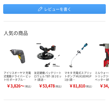
レビューを書く
人気の商品
アイリスオーヤマ 充電
友定建機 バッテリート
マキタ 充電式スプリッ
ミルウォー
式電動ドライバー ビッ
ロウェル TBT-38 1セッ
トポンプ MUX18DRGP
トリックツー
ト付 ポータブル…
ト（直送…
1台（直…
ベッター B
￥3,826～
￥53,478
￥81,810
￥34,
（税込）
（税込）
（税込）