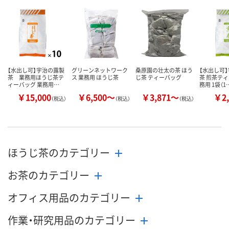
【水出し可】宇治の露製
グリーンネットワーク
桑原園の壮太の茶 ほう
【水出し可
茶 業務用ほうじ茶テ
ス 業務用 ほうじ茶
じ茶 ティーバッグ
茶 煎茶ティ
ィーバッグ 業務用…
務用 1袋（1
￥15,000
￥6,500～
￥3,871～
￥2,
（税込）
（税込）
（税込）
ほうじ茶のカテゴリー
お茶のカテゴリー
オフィス用品のカテゴリー
作業・研究用品のカテゴリー