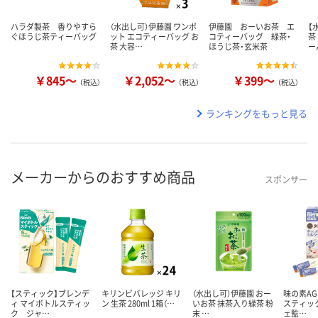
ハラダ製茶 香りやすら
（水出し可）伊藤園 ワンポ
伊藤園 おーいお茶 エ
【
ぐほうじ茶ティーバッグ
ット エコティーバッグ お
コティーバッグ 緑茶・
茶
茶 大容…
ほうじ茶・玄米茶
ー
￥845～
￥2,052～
￥399～
（税込）
（税込）
（税込）
ランキングをもっと見る
メーカーからのおすすめ商品
スポンサー
【スティック】ブレンデ
キリンビバレッジ キリ
（水出し可）伊藤園 おー
味の素AG
ィ マイボトルスティッ
ン 生茶 280ml 1箱（…
いお茶 抹茶入り緑茶 粉
スティッ
ク ジャ…
末 …
ェ監…