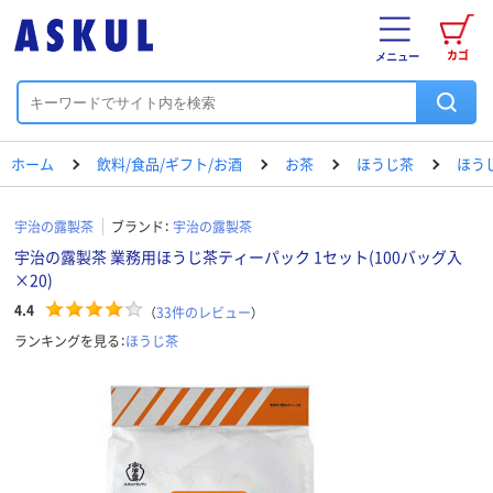
カゴ
メニュー
ホーム
飲料/食品/ギフト/お酒
お茶
ほうじ茶
ほう
宇治の露製茶
ブランド：
宇治の露製茶
宇治の露製茶 業務用ほうじ茶ティーパック 1セット(100バッグ入
×20)
4.4
（
33
件のレビュー
）
ランキングを見る：
ほうじ茶