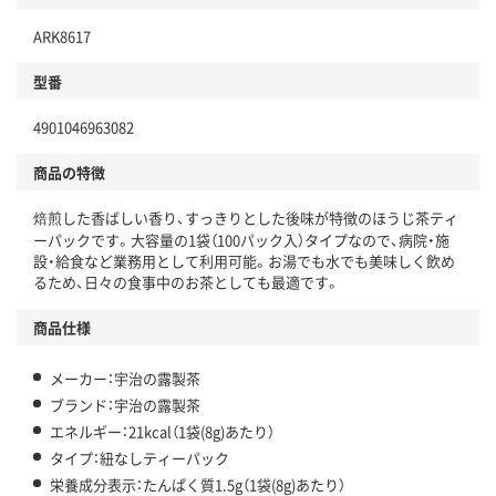
ARK8617
型番
4901046963082
商品の特徴
焙煎した香ばしい香り、すっきりとした後味が特徴のほうじ茶ティ
ーパックです。大容量の1袋（100パック入）タイプなので、病院・施
設・給食など業務用として利用可能。お湯でも水でも美味しく飲め
るため、日々の食事中のお茶としても最適です。
商品仕様
メーカー：宇治の露製茶
ブランド：宇治の露製茶
エネルギー：21kcal（1袋(8g)あたり）
タイプ：紐なしティーパック
栄養成分表示：たんぱく質1.5g（1袋(8g)あたり）