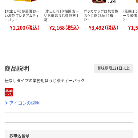
【水出し可】伊藤園 おー
【水出し可】伊藤園 おー
ポッカサッポロ 加賀棒
（黒豆ほう
いお茶 プレミアムティ
いお茶 ほうじ茶 粉末 1
ほうじ茶 275ml 1箱
ーラ 綾鷹
ーバッ…
箱…
（2…
2…
¥1,200（税込）
¥2,168（税込）
¥3,492（税込）
¥1,
商品説明
賞味期限121日以上
紐なしタイプの業務用ほうじ茶ティーパック。
アイコンの説明
お申込番号