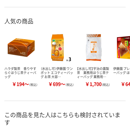
人気の商品
ハラダ製茶 香りやす
（水出し可）伊藤園 ワン
【水出し可】宇治の露製
伊藤園 プ
らぐほうじ茶ティーバ
ポット エコティーバッ
茶 業務用ほうじ茶テ
ーバッグ 
ッグ
グ お茶 大容…
ィーバッグ 業務用…
￥194～
￥699～
￥1,700
￥6
（税込）
（税込）
（税込）
この商品を見た人はこちらも検討されていま
す