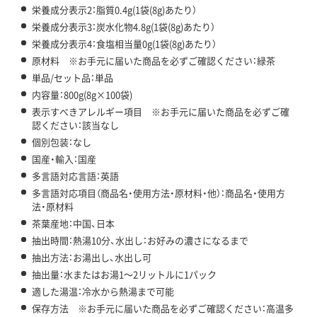
栄養成分表示2：脂質0.4g(1袋(8g)あたり）
栄養成分表示3：炭水化物4.8g(1袋(8g)あたり）
栄養成分表示4：食塩相当量0g(1袋(8g)あたり）
原材料 ※お手元に届いた商品を必ずご確認ください：緑茶
単品/セット品：単品
内容量：800g(8g×100袋)
表示すべきアレルギー項目 ※お手元に届いた商品を必ずご確
認ください：該当なし
個別包装：なし
国産・輸入：国産
多言語対応言語：英語
多言語対応項目（商品名・使用方法・原材料・他）：商品名・使用方
法・原材料
茶葉産地：中国、日本
抽出時間：熱湯10分、水出し：お好みの濃さになるまで
抽出方法：お湯出し、水出し可
抽出量：水またはお湯1～2リットルに1パック
適した湯温：冷水から熱湯まで可能
保存方法 ※お手元に届いた商品を必ずご確認ください：高温多