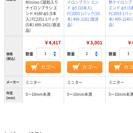
Minimo C砥粒入り
イロンブラシ エン
熱ナイロンブ
ナイロンブラシ エ
ド φ5 (10本入)
エンド φ5 (3
ンド #180 φ5 (5本
FC2003 1パック(10
FC2053 1パッ
入) FC2351 1パック
本) 499-2181（直送
本) 499-224
(5本) 499-2431（直送
品）
品）
品）
￥4,417
￥3,001
￥4
数量
数量
数量
価格
(税込)
カゴへ
カゴへ
カ
ミニター
ミニター
ミニター
メーカー
外径
5～10mm未満
5～10mm未満
5～10mm未
(mm)