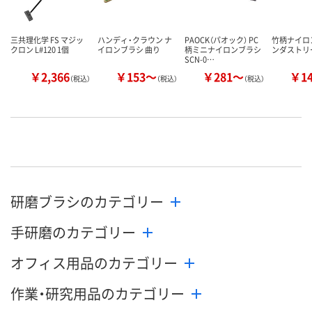
三共理化学 FS マジッ
ハンディ・クラウン ナ
PAOCK（パオック） PC
竹柄ナイロ
クロン L#120 1個
イロンブラシ 曲り
柄ミニナイロンブラシ
ンダストリ
SCN-0…
￥2,366
￥153～
￥281～
￥1
（税込）
（税込）
（税込）
研磨ブラシのカテゴリー
手研磨のカテゴリー
オフィス用品のカテゴリー
作業・研究用品のカテゴリー