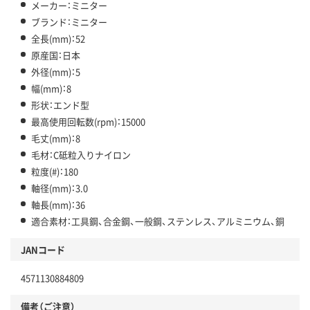
メーカー：ミニター
ブランド：ミニター
全長(mm)：52
原産国：日本
外径(mm)：5
幅(mm)：8
形状：エンド型
最高使用回転数(rpm)：15000
毛丈(mm)：8
毛材：C砥粒入りナイロン
粒度(#)：180
軸径(mm)：3.0
軸長(mm)：36
適合素材：工具鋼、合金鋼、一般鋼、ステンレス、アルミニウム、銅
JANコード
4571130884809
備考（ご注意）