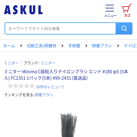
カゴ
メニュー
ホーム
切削工具/研磨材
手研磨
研磨ブラシ
ナイロ
ミニター
ブランド：
ミニター
ミニター Minimo C砥粒入りナイロンブラシ エンド #180 φ5 (5本
入) FC2351 1パック(5本) 499-2431（直送品）
（
0
件のレビュー
）
ランキングを見る：
研磨ブラシ