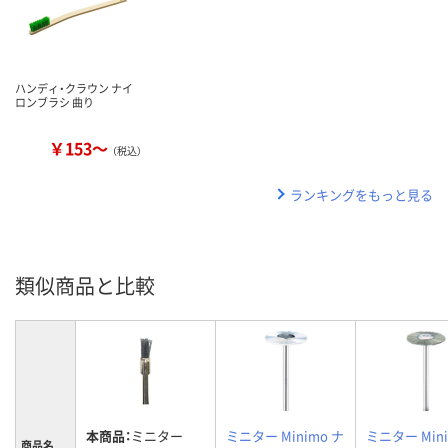
ハンディ・クラウン ナイ
ロンブラシ 曲り
￥153～
（税込）
ランキングをもっと見る
類似商品と比較
本商品：
ミニター
ミニター Minimo ナ
ミニター Mini
商品名