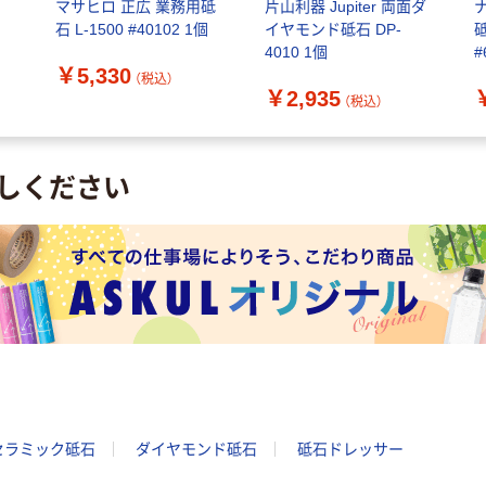
ラ
マサヒロ 正広 業務用砥
片山利器 Jupiter 両面ダ
石 L-1500 #40102 1個
イヤモンド砥石 DP-
4010 1個
#
￥5,330
（税込）
￥2,935
（税込）
しください
セラミック砥石
ダイヤモンド砥石
砥石ドレッサー