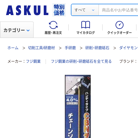
すべて
カテゴリー
履歴・再注文
マイカタログ
クイックオーダー
ホーム
切削工具/研磨材
手研磨
研削・研磨砥石
ダイヤモン
メーカー
フジ鋼業
フジ鋼業の研削・研磨砥石を全て見る
ブランド