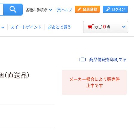
ヘルプ
各種お手続き
0
スイートポイント
あとで買う
カゴ
点
商品情報を印刷する
個（直送品）
メーカー都合により販売停
止中です