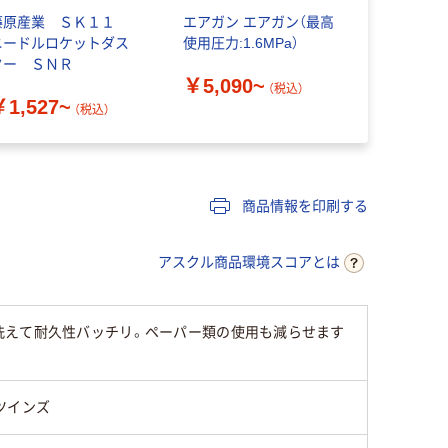
藤原産業 ＳＫ１１
エアガン エアガン（最高
マキタ 充
ニードルロケットダス
使用圧力:1.6MPa）
タ AS001G
ター ＳＮＲ
￥5,090~
￥21,80
（税込）
￥1,527~
（税込）
商品情報を印刷する
アスクル商品環境スコアとは
洗えて耐久性バッチリ。ペーパー類の使用も減らせます
ツインズ