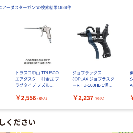
エアーダスターガン
”の検索結果
1888
件
トラスコ中山 TRUSCO
ジョプラックス
エアダスター 引金式 プ
JOPLAX ジョプラスタ
ラグタイプ ノズル
ーR TU-100HB 1個
A
100mm TD-80-1 1個
380-9513（直送品）
￥2,556
￥2,237
276-0240
（税込）
（税込）
しください