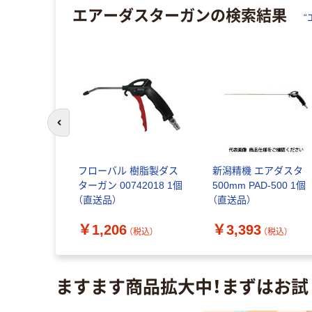
エアーダスターガン
の検索結果
“
前のスライドへ
TRUSCO
フローバル 樹脂製ダス
新潟精機 エアダスタ
標準型
ターガン 00742018 1個
500mm PAD-500 1個
 1個 231-
（直送品）
（直送品）
￥1,206
￥3,393
（税込）
（税込）
（税込）
ますます商品拡大中！まずはお試