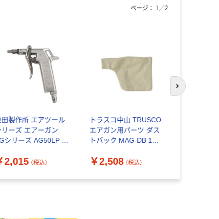
ページ：
1
／
2
次のスライド
栗田製作所 エアツール
トラスコ中山 TRUSCO
豊光 AM-20
シリーズ エアーガン
エアガン用パーツ ダス
グノズル 
Gシリーズ AG50LP 1
トバック MAG-DB 1個
ーガン 1個
個（直送品）
227-5953（直送品）
￥2,015
￥2,508
￥3,382
（税込）
（税込）