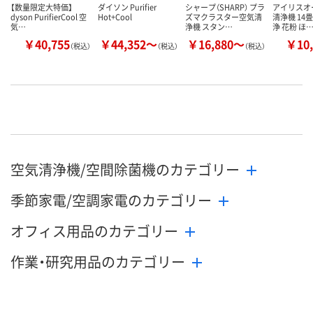
【数量限定大特価】
ダイソン Purifier
シャープ（SHARP） プラ
アイリスオ
dyson PurifierCool 空
Hot+Cool
ズマクラスター空気清
清浄機 14
気…
浄機 スタン…
浄 花粉 ほ
￥40,755
￥44,352～
￥16,880～
￥10,
（税込）
（税込）
（税込）
空気清浄機/空間除菌機のカテゴリー
季節家電/空調家電のカテゴリー
オフィス用品のカテゴリー
作業・研究用品のカテゴリー