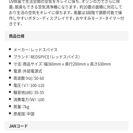
UV除菌で生活空間の空気をキレイに保ち、オゾンの力でさらに除
菌、脱臭もできる空気清浄機になります。約20畳の面積に対応して
おり生活の空気をキレイに保ちます。風量は3段階で調節可能で操
作しやすいボタン・ディスプレイです。おやすみモード・タイマー付
きです。
商品仕様
メーカー：レッドスパイス
ブランド：REDSPYCE（レッドスパイス）
寸法：商品サイズ：幅360mmｘ奥行200mmｘ高さ630mm
電源：外部電源式
周波数（Hz)：50-60
電圧（Ｖ）：100-110
騒音地(dB)：35-55
消費電力（Ｗ）：100
質量：7kg
原産国：中国
JANコード