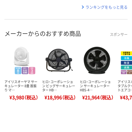
ランキングをもっと見る
メーカーからのおすすめ商品
スポンサー
アイリスオーヤマ サー
ヒロ・コーポレーショ
ヒロ・コーポレーショ
アイリス
キュレーター 8畳 首振
ン ビッグサーキュレー
ン サーキュレーター
タブルク
り マ…
ター HB…
HBS-4…
トエアコ
¥3,980（税込）
¥18,996（税込）
¥21,964（税込）
¥43,