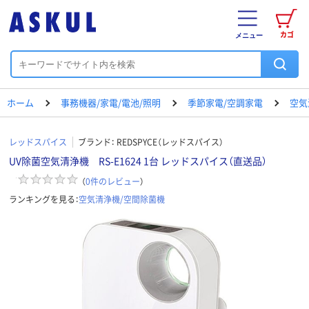
カゴ
メニュー
ホーム
事務機器/家電/電池/照明
季節家電/空調家電
空気
レッドスパイス
ブランド：
REDSPYCE（レッドスパイス）
UV除菌空気清浄機 RS-E1624 1台 レッドスパイス（直送品）
（
0
件のレビュー
）
ランキングを見る：
空気清浄機/空間除菌機