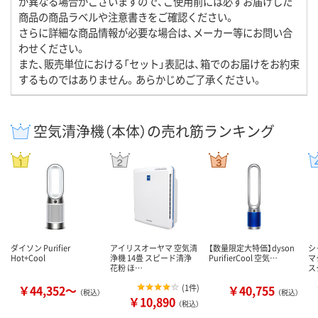
が異なる場合がございますので、ご使用前には必ずお届けした
商品の商品ラベルや注意書きをご確認ください。
さらに詳細な商品情報が必要な場合は、メーカー等にお問い合
わせください。
また、販売単位における「セット」表記は、箱でのお届けをお約束
するものではありません。あらかじめご了承ください。
空気清浄機（本体）の売れ筋ランキング
ダイソン Purifier
アイリスオーヤマ 空気清
【数量限定大特価】dyson
シ
Hot+Cool
浄機 14畳 スピード清浄
PurifierCool 空気…
マ
花粉 ほ…
ス
￥44,352～
(
1件
)
￥40,755
（税込）
（税込）
￥10,890
（税込）