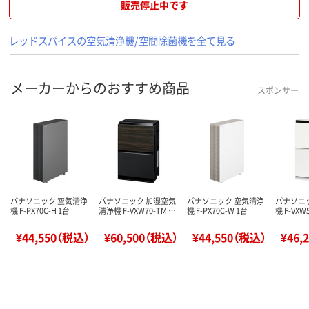
販売停止中です
レッドスパイスの空気清浄機/空間除菌機を全て見る
メーカーからのおすすめ商品
スポンサー
パナソニック 空気清浄
パナソニック 加湿空気
パナソニック 空気清浄
パナソニ
機 F-PX70C-H 1台
清浄機 F-VXW70-TM …
機 F-PX70C-W 1台
機 F-VXW
¥44,550（税込）
¥60,500（税込）
¥44,550（税込）
¥46,