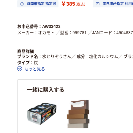
￥385
時間帯指定 指定可
置き場所指定 利用
（税込）
お申込番号：AW33423
メーカー：オカモト
／型番：999781
／JANコード：4904637
商品詳細
ブランド名
水とりぞうさん
／
成分
塩化カルシウム
／
ブラ
タイプ
炭
もっと見る
一緒に購入する