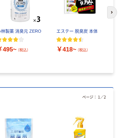
次のスライド
小林製薬 消臭元 ZERO
エステー 脱臭炭 本体
ペーパータ
生紙100％ 
認証 シン
￥495~
￥418~
共同企画 
（税込）
（税込）
￥149~
ページ：
1
／
2