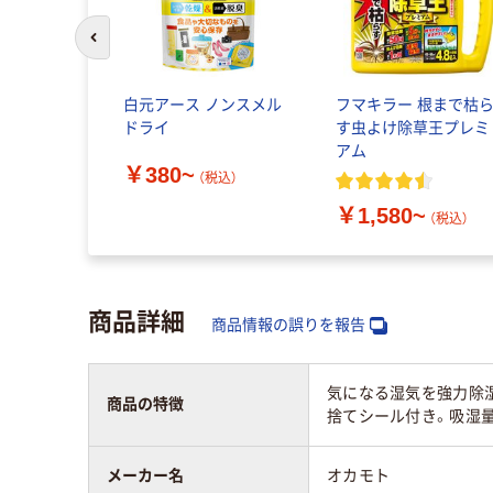
前のスライドへ
白元アース ノンスメル
フマキラー 根まで枯
ドライ
す虫よけ除草王プレミ
アム
￥380~
（税込）
￥1,580~
（税込）
商品詳細
商品情報の誤りを報告
気になる湿気を強力除
商品の特徴
捨てシール付き。吸湿量/
メーカー名
オカモト