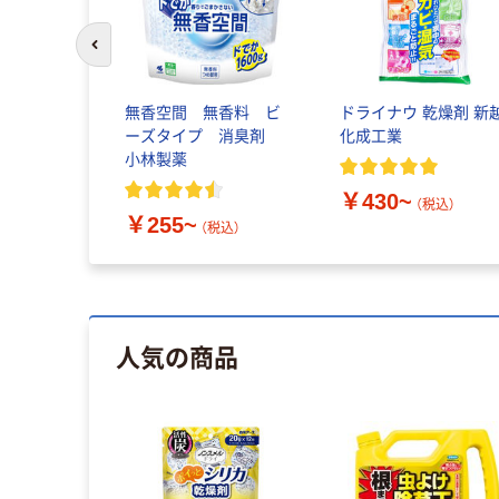
前のスライドへ
無香空間 無香料 ビ
ドライナウ 乾燥剤 新
ーズタイプ 消臭剤
化成工業
小林製薬
￥430~
（税込）
￥255~
（税込）
人気の商品