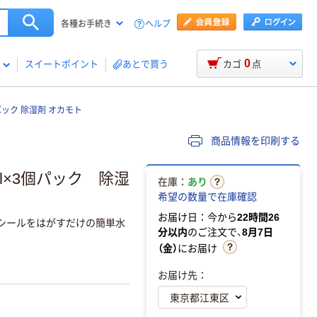
ヘルプ
各種お手続き
0
スイートポイント
あとで買う
カゴ
点
個パック 除湿剤 オカモト
商品情報を印刷する
ml×3個パック 除湿
在庫：
あり
希望の数量で在庫確認
お届け日：今から
22時間26
 シールをはがすだけの簡単水
分以内
のご注文で、
8月7日
（金）
にお届け
お届け先：