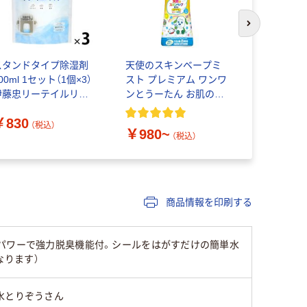
次のスライド
スタンドタイプ除湿剤
天使のスキンベープミ
ノンスメル
00ml 1セット（1個×3）
スト プレミアム ワンワ
消臭 白元
伊藤忠リーテイルリン
ンとうーたん お肌の虫
￥370~
ク
よけ フマキラー
￥830
（税込）
￥980~
（税込）
商品情報を印刷する
炭パワーで強力脱臭機能付。シールをはがすだけの簡単水
なります）
水とりぞうさん