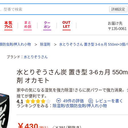
詳細設定
お届け先
〒135-0061
衣類防虫剤/押入れ小物
除湿剤
水とりぞうさん 置き型 3-6ヵ月 550ml×3
ブランド
水とりぞうさん
水とりぞうさん炭 置き型 3-6ヵ月 550
剤 オカモト
家中の気になる湿気を強力除湿！さらに炭パワーで強力消臭。
捨てが便利です。
4.1
49件の評価
レビューを書く
ランキングをみる
除湿剤/衣類防虫剤/押入れ小物
￥430
／￥391（税抜き）