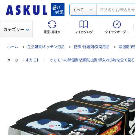
すべて
カテゴリー
履歴・再注文
マイカタログ
クイックオーダー
ホーム
生活雑貨/キッチン用品
防虫・除湿剤/玄関用品
除湿剤/
メーカー
オカモト
オカモトの除湿剤/衣類防虫剤/押入れ小物を全て見る