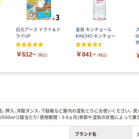
ら
白元アース ドライ＆ド
金鳥 キンチョール
ライUP
KINCHO キンチョー
6
￥512~
￥841~
（税込）
（税込）
湿。押入、洋服ダンス、下駄箱など屋内の湿気とりにお使いください。
550ml（1個当たり）使用期間：3-6ヵ月(季節や湿気の状態によって異
ブランド名