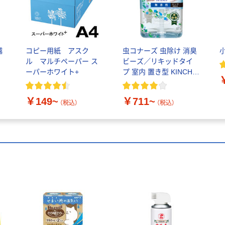
越
コピー用紙 アスク
虫コナーズ 虫除け 消臭
ル マルチペーパー ス
ビーズ／リキッドタイ
ーパーホワイト+
プ 室内 置き型 KINCHO
キンチョー
￥149~
￥711~
（税込）
（税込）