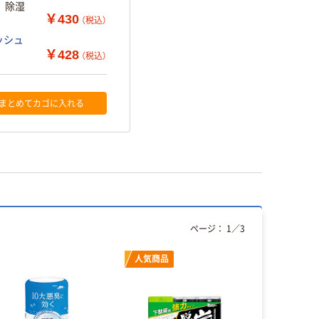
ク 除湿
￥430
（税込）
ッシュ
￥428
（税込）
まとめてカゴに入れる
ページ：
1
／
3
人気商品
本気プ