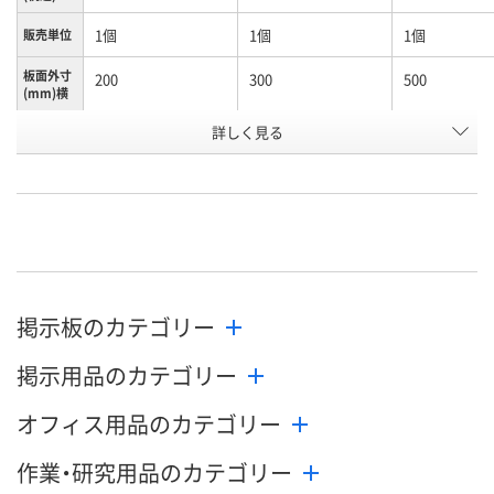
1個
1個
1個
販売単位
板面外寸
200
300
500
(mm)横
お申込番
詳しく見る
AW49163
AW52155
AW42653
号
直送品
あり
直送品
在庫
8月27日（木）まで
8月13日（木）
8月27日（木）
お届け日
数量
数量
数量
掲示板のカテゴリー
カゴへ
カゴへ
カ
掲示用品のカテゴリー
オフィス用品のカテゴリー
作業・研究用品のカテゴリー