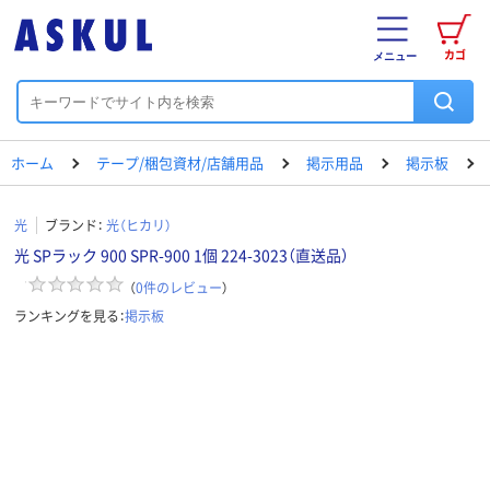
カゴ
メニュー
ホーム
テープ/梱包資材/店舗用品
掲示用品
掲示板
光
ブランド：
光（ヒカリ）
光 SPラック 900 SPR-900 1個 224-3023（直送品）
（
0
件のレビュー
）
ランキングを見る：
掲示板