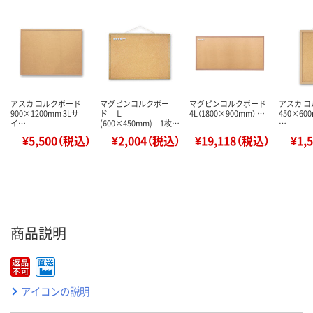
アスカ コルクボード
マグピンコルクボー
マグピンコルクボード
アスカ 
900×1200mm 3Lサ
ド Ｌ
4L（1800×900mm） …
450×60
イ…
(600×450mm) 1枚…
…
¥5,500（税込）
¥2,004（税込）
¥19,118（税込）
¥1,
商品説明
アイコンの説明