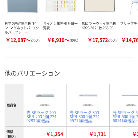
日学 2WAY掲示板（ピ
ライオン事務器 社員一
馬印 ツーウェイ掲示板
フリップチャ
ン・マグネットバー） シ
覧表
KB23-912 1枚 268-99…
ルバーフレー…
￥12,087～
￥8,910～
￥17,572
￥14,7
（税込）
（税込）
（税込）
他のバリエーション
商品名
光 SPラック 200
光 SPラック 300
光 SPラック 5
SPR-200 1個 224-
SPR-300 1個 224-
SPR-500 1個 2
9283（直送品）
4571（直送品）
6014（直送品）
価格
￥1,254
￥1,731
￥2
(税込)