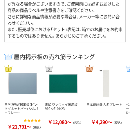
が異なる場合がございますので、ご使用前には必ずお届けした
商品の商品ラベルや注意書きをご確認ください。
さらに詳細な商品情報が必要な場合は、メーカー等にお問い合
わせください。
また、販売単位における「セット」表記は、箱でのお届けをお約束
するものではありません。あらかじめご了承ください。
屋内掲示板の売れ筋ランキング
日学 2WAY掲示板（ピン・
馬印 ワンウェイ掲示板
日本統計機 人名プレート
ベ
マグネットバー） シルバ
910×610 K23
ー
ーフレー…
6
￥12,080～
￥4,290～
（税込）
（税込）
￥21,791～
（税込）