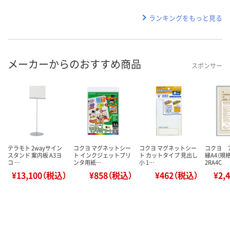
ランキングをもっと見る
メーカーからのおすすめ商品
スポンサー
テラモト 2wayサイン
コクヨ マグネットシー
コクヨ マグネットシー
コクヨ 
スタンド 案内板 A3ヨ
ト インクジェットプリ
ト カットタイプ 見出し
縁A4（規
コ …
ンタ用紙…
小 1…
2RA4C
¥13,100（税込）
¥858（税込）
¥462（税込）
¥2,