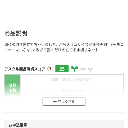
商品説明
（旧）水切り袋立てちゃいました。からスリムサイズが新発売！もう三角コ
ーナーはいらない！広げて置くだけの立てる水切りネット
25
アスクル商品環境スコア
環境に配慮した材料を使用
容器
包装
省資源・無包装
分別・リサイクルしやすい設計
詳しく見る
環境に配慮した材料を使用
商品
お申込番号
本体
省資源・省エネ・節水