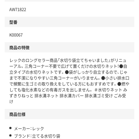
AW71822
分別・リサイクルしやすい設計
型番
独自の回収スキームがある
K00067
仕組
アスクルで資源循環している
商品の特徴
温室効果ガスなどの削減
レックのロングセラー商品「水切り袋立てちゃいました」がリニュ
この商品の環境配慮ポイントです。下記商品詳細「
ーアル。三角コーナー不要で広げて置くだけの水切りネット！●自
アスクル商品環境スコア詳細／加点項目
」で確認できます。
立タイプの水切りネットです。●袋がしっかり自立するので、じゃ
まで不潔になりやすい三角コーナーがいりません。●小さい排水口
で頻繁に生ゴミの取り換えをしている方にもおすすめです。●燃や
しても塩化水素などの有毒ガスを出しません。 ＃水切りネット み
ずきりねっと 排水溝ネット 排水溝カバー 排水溝ゴミ受け ごみ受
け
商品仕様
メーカー：レック
ブランド：立てる水切り袋