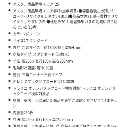
アスクル商品環境スコア：25
アスクル商品環境スコア詳細/加点項目：●容器包装11:分別・リ
ユース・リサイクルしやすい(10点)●商品本体21:単一素材でリサ
イクルしやすい(5点)●仕組み30-1:温室効果ガスの削減に取り組
んでいる(10点)
カラー：グリーン
サイズ：スタンダード
外寸：包装サイズ＝約160×45×325Ｈmm
商品タイプ：スタンダード（50枚入）
寸法：幅250ｘ奥行100ｘ高さ200ｍｍ
耐熱耐冷温度：耐冷-30度
種別：三角コーナー不要タイプ
オレンジブック発注コード：216-3839
トラスコ オレンジブックコード検索対象：トラスコ オレンジブ
ックコード検索対象品
材質 ※お手元に届いた商品を必ずご確認ください：ポリエチレ
ン
内容量：50枚
寸法：幅250ｘ奥行100ｘ高さ200ｍｍ
注意事項 ※お手元に届いた商品を必ずご確認ください：火のそ