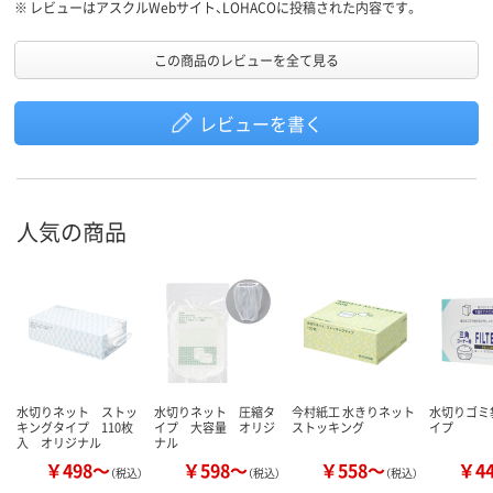
※
レビューはアスクルWebサイト、LOHACOに投稿された内容です。
この商品のレビューを全て見る
レビューを書く
人気の商品
水切りネット ストッ
水切りネット 圧縮タ
今村紙工 水きりネット
水切りゴミ
キングタイプ 110枚
イプ 大容量 オリジ
ストッキング
イプ
入 オリジナル
ナル
￥498～
￥598～
￥558～
￥4
（税込）
（税込）
（税込）