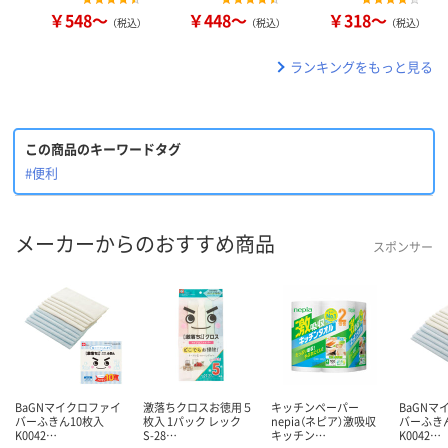
￥548～
￥448～
￥318～
（税込）
（税込）
（税込）
ランキングをもっと見る
この商品のキーワードタグ
#便利
メーカーからのおすすめ商品
スポンサー
BaGNマイクロファイ
激落ちクロスお徳用５
キッチンペーパー
BaGNマ
バーふきん10枚入
枚入 1パック レック
nepia（ネピア）激吸収
バーふき
K0042…
S-28…
キッチン…
K0042…