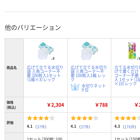
他のバリエーション
広げて立てる水切り
広げて立てる水切り
立てる水切り
商品名
袋 三角コーナー不
袋 三角コーナー不
げて置くだけ
要 100枚入1セット
要 100枚入1箱 レッ
コーナー不要 
（1箱×3）レック
ク
入 1セット（1
×10）レック
水切りネット
9 位
価格
￥2,304
￥788
￥2
(税込)
評価
4.1
4.1
4.3
（
37件
）
（
37件
）
（
176件
）
1セット（300枚：100
1セット（150