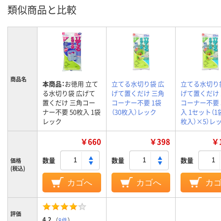
類似商品と比較
商品名
本商品：
お徳用 立て
立てる水切り袋 広
立てる水切り
る水切り袋 広げて
げて置くだけ 三角
げて置くだけ
置くだけ 三角コー
コーナー不要 1袋
コーナー不要 
ナー不要 50枚入 1袋
（30枚入）レック
入 1セット（1袋
レック
枚入）×5）レ
￥660
￥398
￥1
数量
数量
数量
価格
(税込)
カゴへ
カゴへ
カ
評価
4.2
（
8件
）