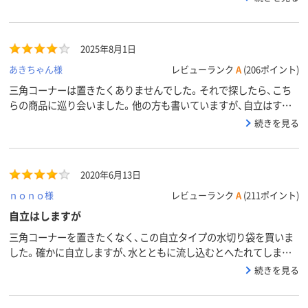
2025年8月1日
あきちゃん様
レビューランク
A
(206ポイント)
三角コーナーは置きたくありませんでした。それで探したら、こち
らの商品に巡り会いました。他の方も書いていますが、自立はする
ものの、洗い物の水をかぶるとぺにゃとなります。入れる時も、大物
続きを見る
(スイカの皮とか)を入れるのは入れやすいですが、残り汁を入れる
時は端っこを持ってないとぺにゃとなります。中に残物が入ると、
その重量で安定します。
2020年6月13日
ｎｏｎｏ様
レビューランク
A
(211ポイント)
自立はしますが
三角コーナーを置きたくなく、この自立タイプの水切り袋を買いま
した。確かに自立しますが、水とともに流し込むとへたれてしまい、
手で支える必要があります。何か固定できるようにする方法を模索
続きを見る
中です。