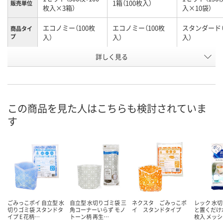
1箱（100枚入）
販売単位
枚入×3箱）
入×10袋）
エコノミー（100枚
エコノミー（100枚
スタンダード（
商品タイ
プ
入）
入）
入）
お申込番
詳しく見る
2340271
2335576
1250545
号
あり
あり
入荷待ち
在庫
ご注文後、お
この商品を見た人はこちらも検討されていま
8月7日（金）
8月7日（金）
ついてご連絡
お届け日
す
ます
数量
数量
数量
カゴへ
カゴへ
カ
ごみっこポイ 自立型 水
自立型 水切りゴミ袋 三
ネクスタ ごみっこポ
レック 水切
切りゴミ袋 スタンドタ
角コーナーいらず モノ
イ スタンドタイプ
と置くだけ水
イプ E 花柄…
トーン柄 再生…
枚入 メッ