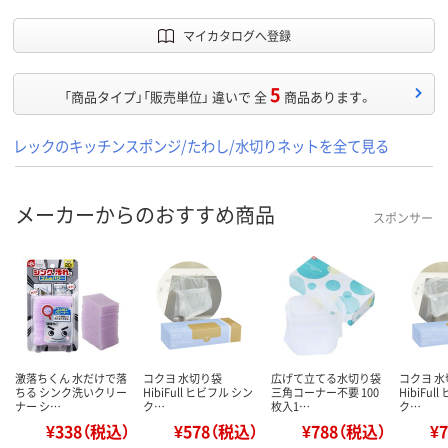
マイカタログへ登録
5
「商品タイプ」「販売単位」 違いで 全
商品あります。
レックのキッチンスポンジ/たわし/水切りネットを全て見る
メーカーからのおすすめ商品
スポンサー
激落ちくん 水だけで落
コクヨ 水切り袋
広げて立てる水切り袋
コクヨ 
ちる シンク洗いクリー
HibiFull ヒビフル シン
三角コーナー不要 100
HibiFul
ナー シ…
ク…
枚入1…
ク…
¥338（税込）
¥578（税込）
¥788（税込）
¥