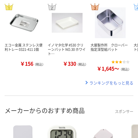
エコー金属 ステンレス便
イノマタ化学 #530 クリ
大屋製作所 クローバー
大
利トレー 0321-411 1個
ーンバット NO.30 ホワイ
指定深型組バット
ト
ト…
￥156
￥330
（税込）
（税込）
￥1,645～
（税込）
ランキングをもっと見る
メーカーからのおすすめ商品
スポンサー