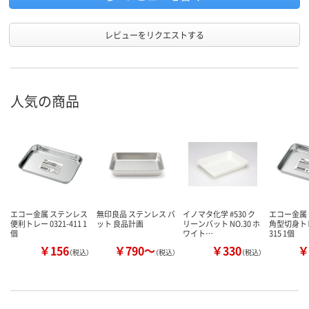
レビューをリクエストする
人気の商品
エコー金属 ステンレス
無印良品 ステンレス バ
イノマタ化学 #530 ク
エコー金属
便利トレー 0321-411 1
ット 良品計画
リーンバット NO.30 ホ
角型切身トレー
個
ワイト…
315 1個
￥156
￥790～
￥330
￥
（税込）
（税込）
（税込）