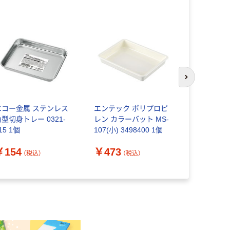
次のスライド
エコー金属 ステンレス
エンテック ポリプロピ
新輝合成 
型切身トレー 0321-
レン カラーバット MS-
ト 抗菌角ざ
15 1個
107(小) 3498400 1個
ブルー AZL
￥154
￥473
￥1,920
（税込）
（税込）