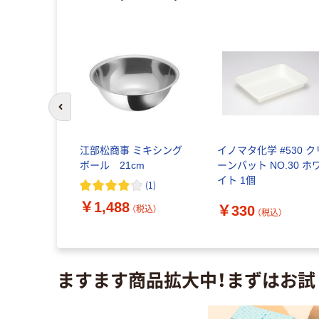
前のスライドへ
テンレス バ
江部松商事 ミキシング
イノマタ化学 #530 ク
×20.5×高さ
ボール 21cm
ーンバット NO.30 ホ
計画
イト 1個
(
1
)
(
6
)
￥1,488
￥330
（税込）
（税込）
（税込）
ますます商品拡大中！まずはお試