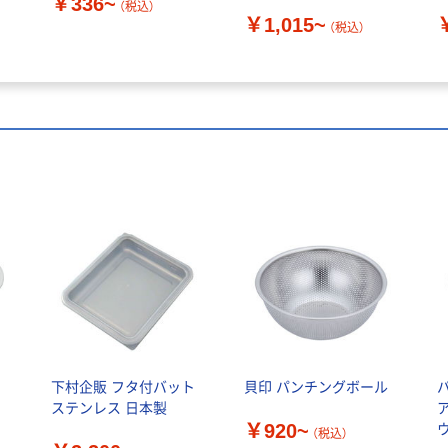
￥336~
（税込）
￥1,015~
（税込）
下村企販 フタ付バット
貝印 パンチングボール
ッ
ステンレス 日本製
￥920~
（税込）