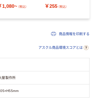
ンジで使え
￥1,080~
￥255
￥1,430
ル 3個組 27
（税込）
（税込）
送品）
商品情報を印刷する
アスクル商品環境スコアとは
大屋製作所
105×H55mm