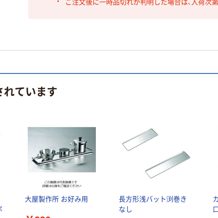
ご注文後に一時品切れが判明した場合は、入荷次
されています
ク
大屋製作所 お好み用
長方形浅バット渕巻き
カ
ボ
なし