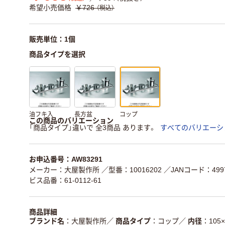
希望小売価格
￥726
（税込）
販売単位：1個
商品タイプを選択
油フキ入
長方盆
コップ
この商品のバリエーション
「商品タイプ」違いで 全3商品 あります。
すべてのバリエーシ
お申込番号：AW83291
メーカー：大屋製作所
／型番：10016202
／JANコード：4997
ビス品番：61-0112-61
商品詳細
ブランド名
大屋製作所
／
商品タイプ
コップ
／
内径
105