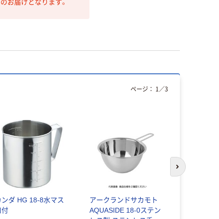
第のお届けとなります。
ページ：
1
／
3
次のスライド
ンダ HG 18-8水マス
アークランドサカモト
前川金属工
口付
AQUASIDE 18-0ステン
プリンカッ