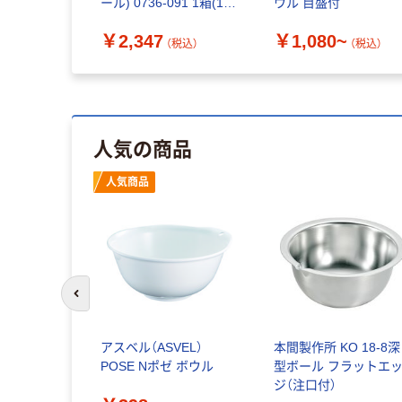
ール) 0736-091 1箱(10
ウル 目盛付
個入)（直送品）
￥2,347
￥1,080~
（税込）
（税込）
人気の商品
人気商品
前のスライドへ
アスベル（ASVEL）
本間製作所 KO 18-8深
POSE Nポゼ ボウル
型ボール フラットエ
ジ（注口付）