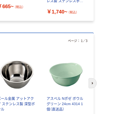
レス製 ステンレス手付
328050（
￥665~
き深型ボール
（税込）
￥1,740~
￥279
（税込）
（
ページ：
1
／
3
次のスライド
パール金属 アットアク
アスベル Nポゼ ボウル
下村企販 ボ
ア ステンレス製 深型ボ
グリーン 24cm 4314 1
ット 電子
ウル
個（直送品）
本製 グリル