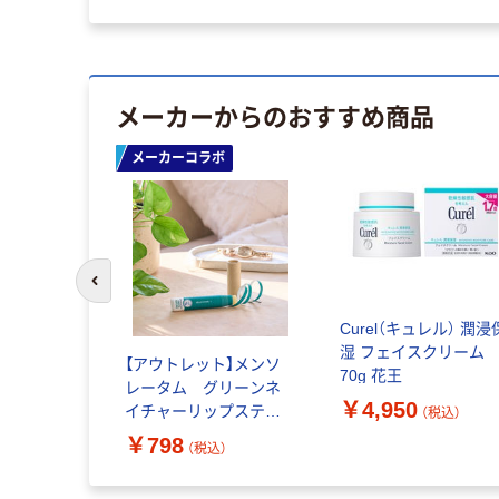
メーカーからのおすすめ商品
ボ
メーカーコラボ
前のスライドへ
Curel（キュレル） 潤浸
湿 フェイスクリーム
 フェイシ
【アウトレット】メンソ
70g 花王
素肌-
レータム グリーンネ
￥4,950
00枚入 日本
イチャーリップスティ
（税込）
 限定 5
ック 4.8g ロート製薬
￥798
（税込）
（税込）
クレンジン
限定
定