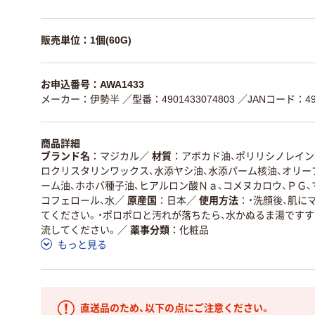
販売単位：1個(60G)
お申込番号：AWA1433
メーカー：伊勢半
／型番：4901433074803
／JANコード：490
商品詳細
ブランド名
マジカル
／
材質
アボカド油、ポリリシノレイン
ロクリスタリンワックス、水添ヤシ油、水添パーム核油、オリー
ーム油、ホホバ種子油、ヒアルロン酸Ｎａ、コメヌカロウ、ＰＧ、
コフェロール、水
／
原産国
日本
／
使用方法
・洗顔後、肌に
てください。・ポロポロと汚れが落ちたら、水かぬるま湯です
流してください。
／
薬事分類
化粧品
もっと見る
直送品のため、以下の点にご注意ください。