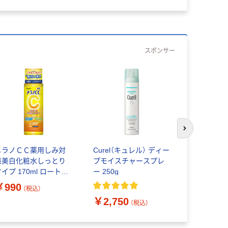
スポンサー
次のスライド
メラノＣＣ薬用しみ対
Curel（キュレル） ディー
Curel（キ
策美白化粧水しっとり
プモイスチャースプレ
湿 フェイ
イプ 170ml ロート製
ー 250g
めかえ用 36
薬
￥990
￥2,530
（税込）
￥2,750
（税込）