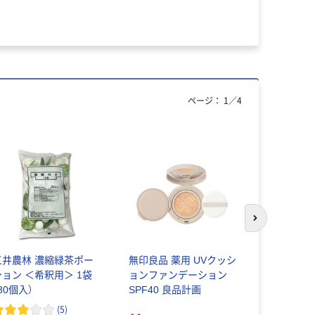
ページ：
1
／
4
次のスライド
三井農林 濃縮緑茶ポー
無印良品 薬用 UVクッシ
ソフティモ
ション ＜希釈用＞ 1袋
ョンファンデーション
りパック 
30個入）
SPF40 良品計画
メポート
(
5
)