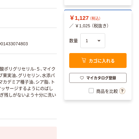
￥1,127
（税込）
／ ￥1,025 （税抜き）
数量
1433074803
カゴに入れる
酸ポリグリセリル-５、マイク
ブ果実油、グリセリン、水添パ
マイカタログ登録
マカデミア種子油、シア脂、ト
マッサージするようにのばし
商品を比較
すぎ残しがないよう十分に洗い