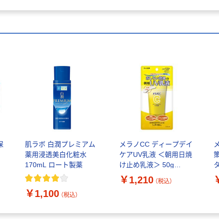
保
肌ラボ 白潤プレミアム
メラノCC ディープデイ
薬用浸透美白化粧水
ケアUV乳液 ＜朝用日焼
170mL ロート製薬
け止め乳液＞ 50g
タ
SPF50+・PA++++ ロート
￥1,210
（税込）
製薬
￥1,100
（税込）