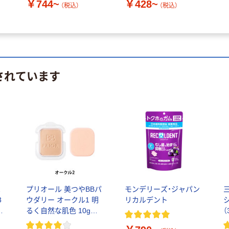
￥744~
￥428~
（税込）
（税込）
されています
ほ
プリオール 美つやBBパ
モンデリーズ・ジャパン
3
ウダリー オークル1 明
リカルデント
バ
るく自然な肌色 10g
（
ア
SPF22・PA++ 資生堂