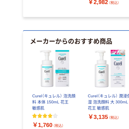
￥2,982
万能調味料 ミモナ
（税込）
メーカーからのおすすめ商品
Curel（キュレル） 泡洗顔
Curel（キュレル） 潤浸
料 本体 150mL 花王
湿 泡洗顔料 大 300mL
敏感肌
花王 敏感肌
￥3,135
（税込）
￥1,760
（税込）