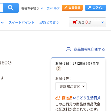
ヘルプ
各種お手続き
0
スイートポイント
あとで買う
カゴ
点
商品情報を印刷する
60G
お届け日：8月28日（金）まで
ます
お届け先：
直送品
いろどり生活百貨
この出荷元の商品は商品代金
に配送料が含まれています。