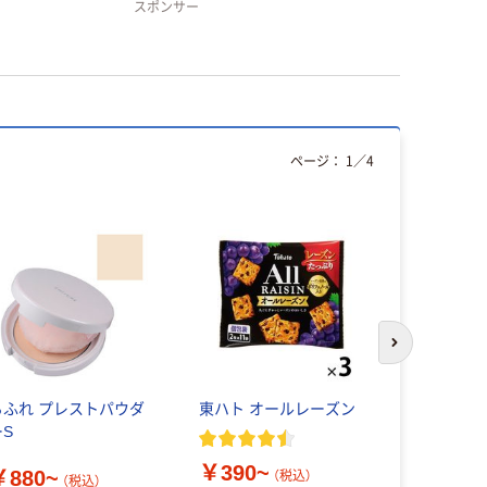
スポンサー
ページ：
1
／
4
次のスライド
ちふれ プレストパウダ
東ハト オールレーズン
肌ラボ 白潤
ーS
ート製薬
￥390~
￥880~
￥1,331
（税込）
（税込）