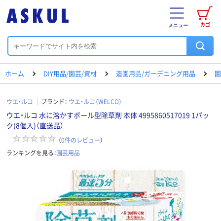
カゴ
メニュー
ホーム
DIY用品/園芸/資材
造園用品/ガーデニング用品
園
ウエ・ルコ
ブランド：
ウエ・ルコ（WELCO）
ウエ・ルコ 水に溶かすボール型除草剤 本体 4995860517019 1パッ
ク(8個入)（直送品）
（
0
件のレビュー
）
ランキングを見る：
園芸用品