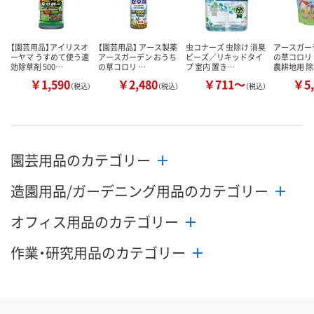
【園芸用品】アイリスオ
【園芸用品】 アース製薬
虫コナーズ 虫除け 消臭
アースガー
ーヤマ うすめて使う速
アースガーデン おうち
ビーズ／リキッドタイ
の草コロリ 
効除草剤 500…
の草コロリ …
プ 室内 置き…
農耕地用 
￥1,590
￥2,480
￥711～
￥5,
（税込）
（税込）
（税込）
園芸用品のカテゴリー
造園用品/ガーデニング用品のカテゴリー
オフィス用品のカテゴリー
作業・研究用品のカテゴリー