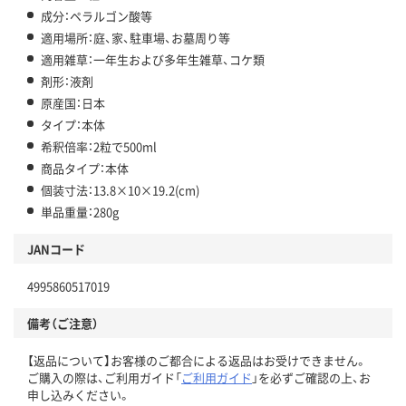
成分：ペラルゴン酸等
適用場所：庭、家、駐車場、お墓周り等
適用雑草：一年生および多年生雑草、コケ類
剤形：液剤
原産国：日本
タイプ：本体
希釈倍率：2粒で500ml
商品タイプ：本体
個装寸法：13.8×10×19.2(cm)
単品重量：280g
JANコード
4995860517019
備考（ご注意）
【返品について】お客様のご都合による返品はお受けできません。
ご購入の際は、ご利用ガイド「
ご利用ガイド
」を必ずご確認の上、お
申し込みください。