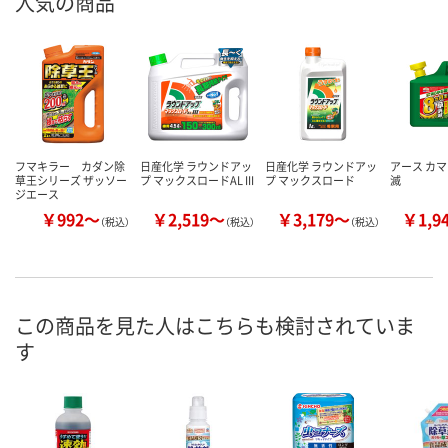
人気の商品
フマキラー カダン除
日産化学 ラウンドアッ
日産化学 ラウンドアッ
アース カマ
草王シリーズ ザッソー
プ マックスロードAL III
プ マックスロード
滅
ジエース
￥992～
￥2,519～
￥3,179～
￥1,9
（税込）
（税込）
（税込）
この商品を見た人はこちらも検討されていま
す