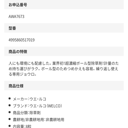
お申込番号
AWA7673
型番
4995860517019
商品の特徴
人にも環境にも配慮した。業界初！超濃縮ボール型除草剤！計量のた
め持ち運びがラク。ボール型のためつめかえも容易。繰り返し使え
る専用ジョウロ。
商品仕様
メーカー：ウエ・ルコ
ブランド：ウエ・ルコ（WELCO）
商品分類：除草剤
農耕地/非農耕地用：非農耕地用
内容量：8粒