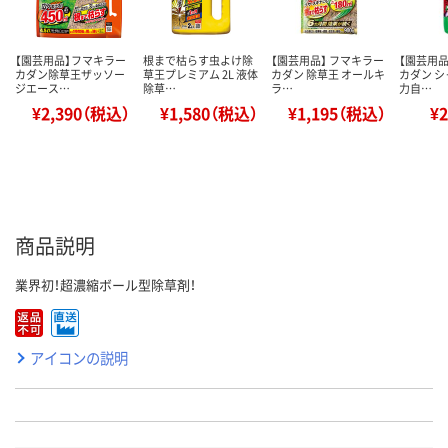
【園芸用品】フマキラー
根まで枯らす虫よけ除
【園芸用品】 フマキラー
【園芸用品
カダン除草王ザッソー
草王プレミアム 2L 液体
カダン 除草王 オールキ
カダン 
ジエース…
除草…
ラ…
力自…
¥2,390（税込）
¥1,580（税込）
¥1,195（税込）
¥
商品説明
業界初！超濃縮ボール型除草剤！
アイコンの説明