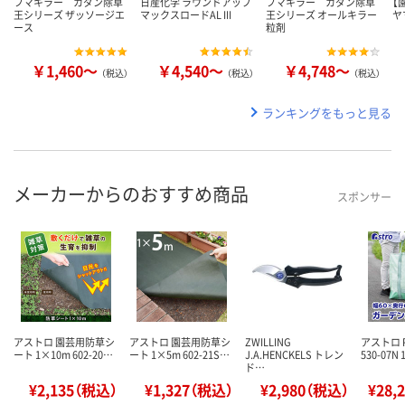
フマキラー カダン除草
日産化学 ラウンドアップ
フマキラー カダン除草
【
王シリーズ ザッソージエ
マックスロードAL III
王シリーズ オールキラー
ヤ
ース
粒剤
￥1,460～
￥4,540～
￥4,748～
（税込）
（税込）
（税込）
ランキングをもっと見る
メーカーからのおすすめ商品
スポンサー
アストロ 園芸用防草シ
アストロ 園芸用防草シ
ZWILLING
アストロ 
ート 1×10m 602-20…
ート 1×5m 602-21S…
J.A.HENCKELS トレン
530-07
ド…
¥2,135（税込）
¥1,327（税込）
¥2,980（税込）
¥28,