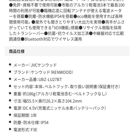
●免許・資格不要で使用可能●市販のアルカリ乾電池3本で最長100
時間の利用が可能●臨機応変に回転アンテナが使える電波メータ
ーを搭載●防塵・防水機能IP54を搭載●eco機能を使用すれば長時
間使用可能。●屋外でも聞きとりやすい大出力を実現●両手がふさ
がっていても使用できる「VOX機能」搭載●リサイクル樹脂を採用
したトランシーバー●抗菌・抗ウイルス加工済●中継器対応で広範
囲通信●Bluetooth対応でワイヤレス運用
商品仕様
メーカー：JVCケンウッド
ブランド：ケンウッド（KENWOOD）
メーカー品番：UBZ-LU27BT
セット内容：本体、ベルトフック、取り扱い説明書（保証書付き）
重量：約186g（アルカリ乾電池含む・ベルトフックなし）
寸法：幅55.5×奥行26.2×高さ104.2mm
電源：DC 4.5V（充電式ニッケル水素バッテリーパック）
保証期間：1年
防塵・防水仕様：IP54
電波形式：F3E