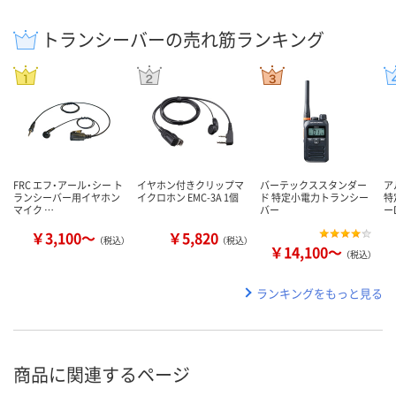
トランシーバーの売れ筋ランキング
FRC エフ・アール・シー ト
イヤホン付きクリップマ
バーテックススタンダー
ア
ランシーバー用イヤホン
イクロホン EMC-3A 1個
ド 特定小電力トランシー
特
マイク …
バー
ー
￥3,100～
￥5,820
（税込）
（税込）
￥14,100～
（税込）
ランキングをもっと見る
商品に関連するページ