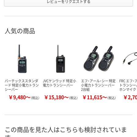
レビューをリクエストする
人気の商品
バーテックススタンダ
JVCケンウッド 特定小
エフ・アール・シー 特定
FRC エフ
ード 特定小電力トラン
電力トランシーバー
小電力トランシーバー
トランシー
シーバー
2台組
ホンマイク
￥9,480～
￥15,180～
￥11,615～
￥2,7
（税込）
（税込）
（税込）
この商品を見た人はこちらも検討されていま