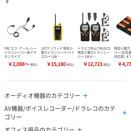
す
FRC エフ・アール・シー
JVCケンウッド 特定小
トラスコ中山 TRUSCO
特定小電力
トランシーバー用イヤ
電力トランシーバー(イ
特定小電力トランシー
バー（交互
ホンマイク
エロー) UB…
バー 2台セ…
対応型） オ
￥2,088～
￥15,180
￥12,723
￥4,7
（税込）
（税込）
（税込）
オーディオ機器のカテゴリー
AV機器/ボイスレコーダー/ドラレコのカテ
ゴリー
オフィス用品のカテゴリー