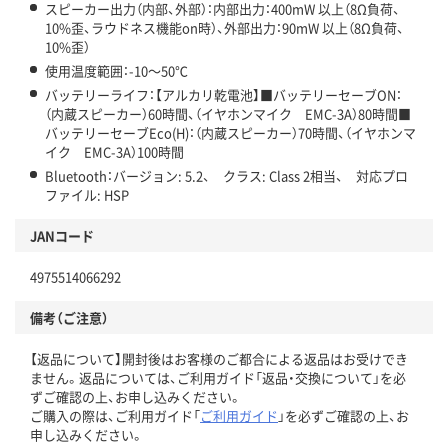
スピーカー出力（内部、外部）：内部出力：400mW 以上（8Ω負荷、
10%歪、ラウドネス機能on時）、外部出力：90mW 以上（8Ω負荷、
10%歪）
使用温度範囲：-10～50℃
バッテリーライフ：【アルカリ乾電池】■バッテリーセーブON：
（内蔵スピーカー）60時間、（イヤホンマイク EMC-3A）80時間■
バッテリーセーブEco(H)：（内蔵スピーカー）70時間、（イヤホンマ
イク EMC-3A）100時間
Bluetooth：バージョン: 5.2、 クラス: Class 2相当、 対応プロ
ファイル: HSP
JANコード
4975514066292
備考（ご注意）
【返品について】開封後はお客様のご都合による返品はお受けでき
ません。返品については、ご利用ガイド「返品・交換について」を必
ずご確認の上、お申し込みください。
ご購入の際は、ご利用ガイド「
ご利用ガイド
」を必ずご確認の上、お
申し込みください。