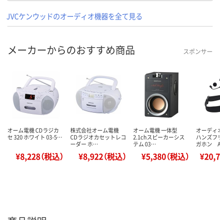
JVCケンウッドのオーディオ機器を全て見る
メーカーからのおすすめ商品
スポンサー
オーム電機 CDラジカ
株式会社オーム電機
オーム電機 一体型
オーディ
セ 320 ホワイト 03-5…
CDラジオカセットレコ
2.1chスピーカーシス
ハンズフ
ーダー ホ…
テム 03…
ガホン 
¥8,228（税込）
¥8,922（税込）
¥5,380（税込）
¥20,