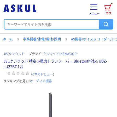
カゴ
メニュー
ホーム
事務機器/家電/電池/照明
AV機器/ボイスレコーダー/ド
JVCケンウッド
ブランド：
ケンウッド（KENWOOD）
JVCケンウッド 特定小電力トランシーバー Bluetooth対応 UBZ-
LU27BT 1台
（
0
件のレビュー
）
ランキングを見る：
オーディオ機器