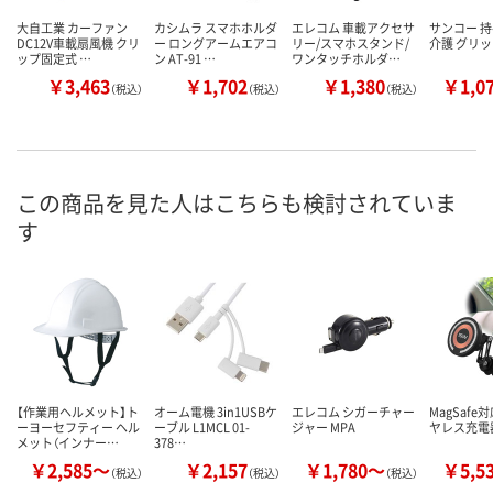
大自工業 カーファン
カシムラ スマホホルダ
エレコム 車載アクセサ
サンコー 持
DC12V車載扇風機 クリ
ー ロングアームエアコ
リー/スマホスタンド/
介護 グリ
ップ固定式 …
ン AT-91 …
ワンタッチホルダ…
￥3,463
￥1,702
￥1,380
￥1,0
（税込）
（税込）
（税込）
この商品を見た人はこちらも検討されていま
す
【作業用ヘルメット】ト
オーム電機 3in1USBケ
エレコム シガーチャー
MagSafe
ーヨーセフティー ヘル
ーブル L1MCL 01-
ジャー MPA
ヤレス充電
メット（インナー…
378…
￥2,585～
￥2,157
￥1,780～
￥5,5
（税込）
（税込）
（税込）