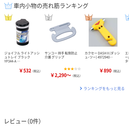
車内小物の売れ筋ランキング
ジョイフル ライトアッシ
サンコー 持手 転倒防止
カクセー DASH II (ダッシ
エ
ュトレイ ブラック
介護 グリップ
ュ・ツー) 4972940…
ー
YP344-A …
タ
￥532
￥890
（税込）
（税込）
￥2,290～
（税込）
ランキングをもっと見る
レビュー（0件）