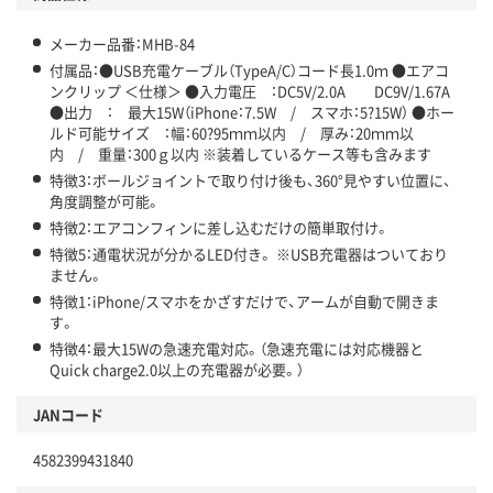
メーカー品番：MHB-84
付属品：●USB充電ケーブル（TypeA/C）コード長1.0ｍ ●エアコ
ンクリップ ＜仕様＞ ●入力電圧 ：DC5V/2.0A DC9V/1.67A
●出力 ： 最大15W（iPhone：7.5W / スマホ：5?15W） ●ホー
ルド可能サイズ ：幅：60?95ｍｍ以内 / 厚み：20ｍｍ以
内 / 重量：300ｇ以内 ※装着しているケース等も含みます
特徴3：ボールジョイントで取り付け後も、360°見やすい位置に、
角度調整が可能。
特徴2：エアコンフィンに差し込むだけの簡単取付け。
特徴5：通電状況が分かるLED付き。 ※USB充電器はついており
ません。
特徴1：iPhone/スマホをかざすだけで、アームが自動で開きま
す。
特徴4：最大15Wの急速充電対応。（急速充電には対応機器と
Quick charge2.0以上の充電器が必要。）
JANコード
4582399431840