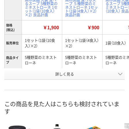
るスープ 5種野菜の
ープ ５種野菜のミ
るスープ 5種
ミネストローネ 1セ
ネストローネ 1セッ
ミネストローネ
ット（1袋（10食入）
ト（1袋（4食入）×2）
（10食入） 良
×2） 良品計画
良品計画
価格
￥1,900
￥900
(税込)
1セット（1袋（10食
1セット（1袋（4食入）
1袋（10食入）
販売単位
入）×2）
×2）
5種野菜のミネスト
5種野菜のミネスト
5種野菜のミ
商品タイ
プ
ローネ
ローネ
ローネ
お申込番
詳しく見る
RX99289
UP37227
RX99266
号
あり
あり
あり
在庫
8月11日（火）
8月11日（火）
8月11日（火）
お届け日
この商品を見た人はこちらも検討されていま
す
数量
数量
数量
カゴへ
カゴへ
カ