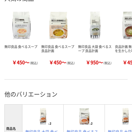
無印良品 食べるスープ
無印良品 食べるスープ
無印良品 大袋 食べるス
良品計画 無
良品計画
ープ 良品計画
を生かした
￥450～
￥450～
￥950～
￥4
（税込）
（税込）
（税込）
他のバリエーション
商品名
無印良品 大袋 食べ
無印良品 食べるス
無印良品 大袋