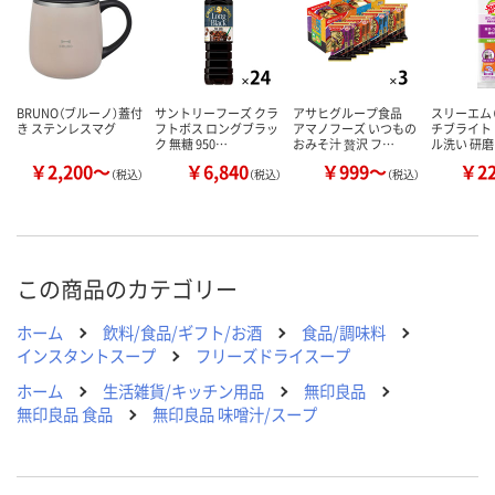
BRUNO（ブルーノ）蓋付
サントリーフーズ クラ
アサヒグループ食品
スリーエム（
き ステンレスマグ
フトボス ロングブラッ
アマノフーズ いつもの
チブライト
ク 無糖 950…
おみそ汁 贅沢 フ…
ル洗い 研
￥2,200～
￥6,840
￥999～
￥2
（税込）
（税込）
（税込）
この商品のカテゴリー
ホーム
飲料/食品/ギフト/お酒
食品/調味料
インスタントスープ
フリーズドライスープ
ホーム
生活雑貨/キッチン用品
無印良品
無印良品 食品
無印良品 味噌汁/スープ