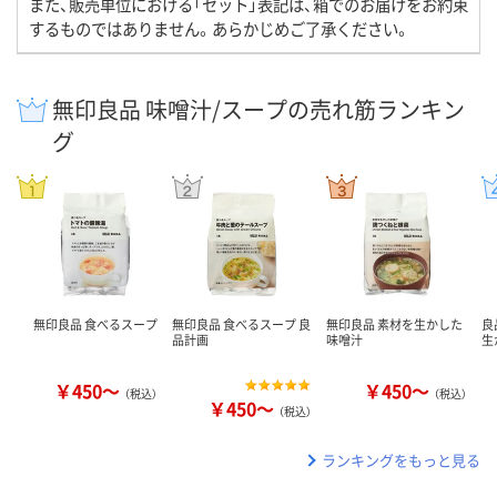
また、販売単位における「セット」表記は、箱でのお届けをお約束
するものではありません。あらかじめご了承ください。
無印良品 味噌汁/スープの売れ筋ランキン
グ
無印良品 食べるスープ
無印良品 食べるスープ 良
無印良品 素材を生かした
良
品計画
味噌汁
生
￥450～
￥450～
（税込）
（税込）
￥450～
（税込）
ランキングをもっと見る