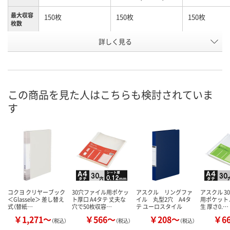
最大収容
150枚
150枚
150枚
枚数
詳しく見る
オフホワイト
ピンク
ピンク
カラー
お申込番
X915108
X915107
XU19509
号
わずか
1点
4点
在庫
この商品を見た人はこちらも検討されていま
す
8月19日（水）まで
8月8日（土）
8月8日（土）
お届け日
数量
数量
数量
カゴへ
カゴへ
カ
コクヨ クリヤーブック
30穴ファイル用ポケッ
アスクル リングファ
アスクル 3
＜Glassele＞ 差し替え
ト厚口 A4タテ 丈夫な
イル 丸型2穴 A4タ
用ポケット 
式（替紙…
穴で50枚収容…
テ ユーロスタイル
生 厚さ0.…
￥1,271～
￥566～
￥208～
￥6
（税込）
（税込）
（税込）