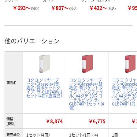
クリア…
51mm
タテ ユーロスタイ…
￥693～
￥807～
￥422～
￥9
（税込）
（税込）
（税込）
他のバリエーション
コクヨ クリヤーブ
コクヨ クリヤーブ
コクヨ クリ
商品名
ック<Glassele>(替
ック<Glassele>（替
ック<Glassel
紙式・背ポケットタ
紙式・背ポケットタ
紙式・背ポケ
イプ) ラ-GLB740W 1
イプ・リングファイ
イプ・リング
セット(4冊)（直送品）
ル） A4タテ 30穴 コ
ル） A4タテ 3
ーラルピンク ラ-
ーラルピンク
GLB740P 1セット(4
GLB740P 1冊
冊)
価格
￥8,874
￥6,775
￥1
(税込)
1セット（4冊）
1セット(1冊×4)
1冊
販売単位