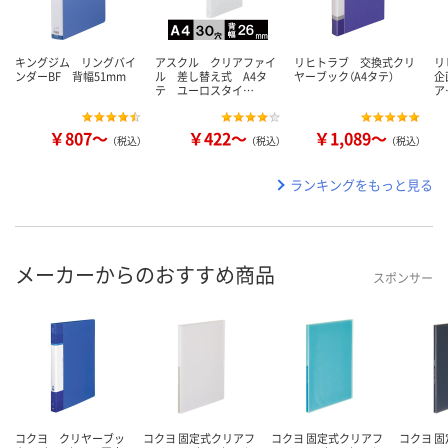
キングジム リングバイ
アスクル クリアファイ
リヒトラブ 交換式クリ
リ
ンダーBF 背幅51mm
ル 差し替え式 A4タ
ヤーブック（A4タテ）
企
テ ユーロスタイ…
ア
￥807～
￥422～
￥1,089～
（税込）
（税込）
（税込）
ランキングをもっと見る
メーカーからのおすすめ商品
スポンサー
コクヨ クリヤーブッ
コクヨ 固定式クリアフ
コクヨ 固定式クリアフ
コクヨ 