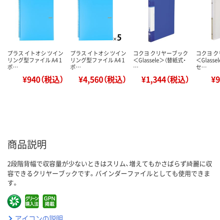
プラス イトオシ ツイン
プラス イトオシ ツイン
コクヨ クリヤーブック
コクヨ 
リング型ファイル A4 1
リング型ファイル A4 1
＜Glassele＞（替紙式・
＜Glass
ポ…
ポ…
…
セ…
¥940（税込）
¥4,560（税込）
¥1,344（税込）
¥
商品説明
2段階背幅で収容量が少ないときはスリム、増えてもかさばらず綺麗に収
容できるクリヤーブックです。バインダーファイルとしても使用できま
す。
アイコンの説明