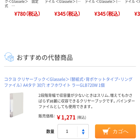
ク＜Glassele＞ 固定
ァイル ＜Glassele＞（…
ァイル ＜Glassele＞（…
ァイル ＜G
式 …
¥780（税込）
¥345（税込）
¥345（税込）
¥
おすすめの代替商品
コクヨ クリヤーブック＜Glassele＞（替紙式・背ポケットタイプ・リング
ファイル） A4タテ 30穴 オフホワイト ラーGLB720W 1個
2段階背幅で収容量が少ないときはスリム、増えてもかさ
ばらず綺麗に収容できるクリヤーブックです。バインダー
ファイルとしても使用できます。
販売価格：
￥1,271
(税込)
数量
カゴへ