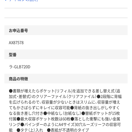
お申込番号
AX87578
型番
ラ-GLB720D
商品の特徴
●書類が増えたらポケット(リフィル)を追加できる差し替え式（追
加式・差替式）のクリアーファイル（クリアファイル）●2段階に背幅
を広げられるので、収容量が少ないときはスリムに、収容量が増え
てもかさばらずにキレイに収容可能●背紙の抜き出しがしやすく
なる抜き差し穴付き●中紙なし（台紙なし）●替紙ポケットが15枚
付属●最大収容ポケット枚数は60枚●落とした衝撃にも強い金属
リング●バインダーのようにA4サイズ30穴ルーズリーフの収容可
能 ●タテ（上）入れ ●表紙が不透明のタイプ