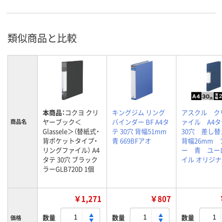
類似商品と比較
本商品：
コクヨ クリ
キングジム リング
アスクル ク
ヤーブック＜
バインダー BF A4タ
ァイル A4
商品名
Glassele＞（替紙式・
テ 30穴 背幅51mm
30穴 差し
背ポケットタイプ・
青 669BFアオ
背幅26mm 
リングファイル） A4
ー 青 ユー
タテ 30穴 ブラック
イル オリジ
ラーGLB720D 1個
￥1,271
￥807
数量
数量
数量
価格