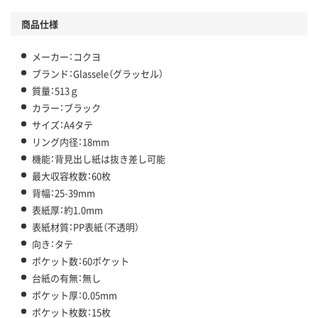
商品仕様
メーカー：コクヨ
ブランド：Glassele（グラッセル）
質量：513ｇ
カラー：ブラック
サイズ：A4タテ
リング内径：18mm
機能：背見出し紙は抜き差し可能
最大収容枚数：60枚
背幅：25-39mm
表紙厚：約1.0mm
表紙材質：PP表紙（不透明）
向き：タテ
ポケット数：60ポケット
台紙の有無：無し
ポケット厚：0.05mm
ポケット枚数：15枚