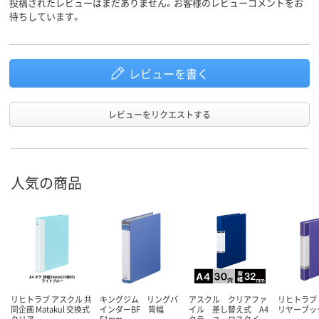
投稿されたレビューはまだありません。お客様のレビューコメントをお
最大収容
60枚
待ちしています。
枚数
アスクル
商品環境
65
スコア
レビューを書く
レビューをリクエストする
人気の商品
リヒトラブ アスクル 共
キングジム リングバ
アスクル クリアファ
リヒトラブ
同企画 Matakul 交換式
インダーBF 背幅
イル 差し替え式 A4
リヤーブック