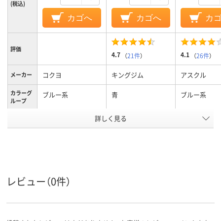
(税込)
カゴへ
カゴへ
カ
評価
4.7
4.1
（
21件
）
（
26件
）
コクヨ
キングジム
アスクル
メーカー
カラーグ
ブルー系
青
ブルー系
ループ
詳しく見る
30穴
30
30穴
穴数
A4タテ
A4タテ
A4タテ
サイズ
ポケット
60ポケット
数
レビュー（0件）
タテ
タテ
タテ
向き
台紙の有
無し
無し
無