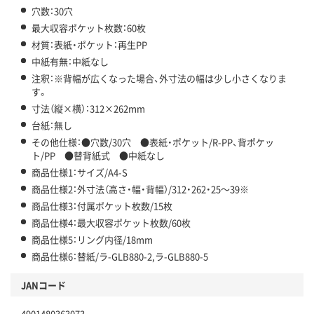
穴数：30穴
最大収容ポケット枚数：60枚
材質：表紙・ポケット：再生PP
中紙有無：中紙なし
注釈：※背幅が広くなった場合、外寸法の幅は少し小さくなりま
す。
寸法（縦×横）：312×262mm
台紙：無し
その他仕様：●穴数/30穴 ●表紙・ポケット/R-PP、背ポケッ
ト/PP ●替背紙式 ●中紙なし
商品仕様1：サイズ/A4-S
商品仕様2：外寸法（高さ・幅・背幅）/312・262・25～39※
商品仕様3：付属ポケット枚数/15枚
商品仕様4：最大収容ポケット枚数/60枚
商品仕様5：リング内径/18mm
商品仕様6：替紙/ラ-GLB880-2,ラ-GLB880-5
JANコード
4901480363073