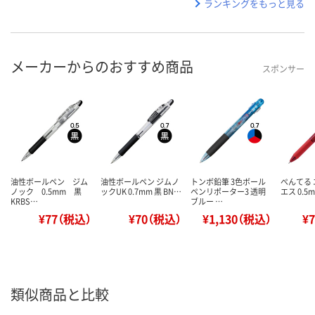
ランキングをもっと見る
メーカーからのおすすめ商品
スポンサー
油性ボールペン ジム
油性ボールペン ジムノ
トンボ鉛筆 3色ボール
ぺんてる
ノック 0.5mm 黒
ックUK 0.7mm 黒 BN…
ペンリポーター3 透明
エス 0.5m
KRBS…
ブルー …
¥77（税込）
¥70（税込）
¥1,130（税込）
¥
類似商品と比較