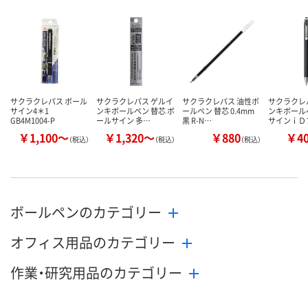
サクラクレパス ボール
サクラクレパス ゲルイ
サクラクレパス 油性ボ
サクラクレ
サイン4＊1
ンキボールペン 替芯 ボ
ールペン 替芯 0.4mm
ンキボール
GB4M1004-P
ールサイン 多…
黒 R-N…
サインｉＤ
￥1,100～
￥1,320～
￥880
￥4
（税込）
（税込）
（税込）
ボールペンのカテゴリー
オフィス用品のカテゴリー
作業・研究用品のカテゴリー