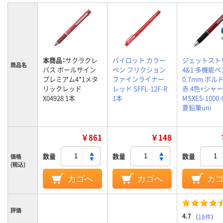
本商品：
サクラクレ
パイロット カラー
ジェットスト
商品名
パス ボールサイン
ペン フリクション
4&1 多機能ペ
プレミアム4*1メタ
ファインライナー
0.7mm ボル
リックレッド
レッド SFFL-12F-R
赤 4色+シャ
X04928 1本
1本
MSXE5-1000-
菱鉛筆uni
￥861
￥148
数量
数量
数量
価格
(税込)
カゴへ
カゴへ
カ
評価
4.7
（
18件
）