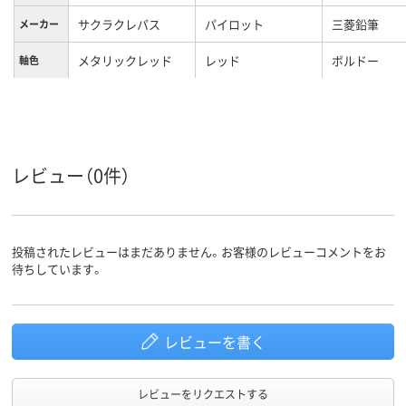
サクラクレパス
パイロット
三菱鉛筆
メーカー
メタリックレッド
レッド
ボルドー
軸色
0.4mm
0.7mm
ボール径
ゲル
フリクションインキ
ジェットスト
インク種
類
インク
レビュー（0件）
黒、赤、青、緑
レッド
黒・赤・青・緑
インク色
12mm
11.6mm
13.7mm
軸径
投稿されたレビューはまだありません。お客様のレビューコメントをお
待ちしています。
レッド系
レッド系
レッド系
カラーグ
ループ
レビューを書く
レビューをリクエストする