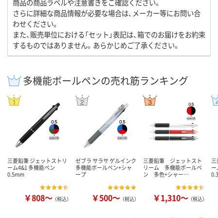
商品の商品ラベルや注意書きをご確認ください。
さらに詳細な商品情報が必要な場合は、メーカー等にお問い合
わせください。
また、販売単位における「セット」表記は、箱でのお届けをお約束
するものではありません。あらかじめご了承ください。
多機能ボールペンの売れ筋ランキング
三菱鉛筆 ジェットストリ
ゼブラ サラサ ゲルインク
三菱鉛筆 ジェットスト
三
ーム4&1 多機能ペン
多機能ボールペン+シャ
リーム 多機能ボールペ
ー
0.5mm
ープ
ン 多色+シャー…
0.
￥808～
￥500～
￥1,310～
（税込）
（税込）
（税込）