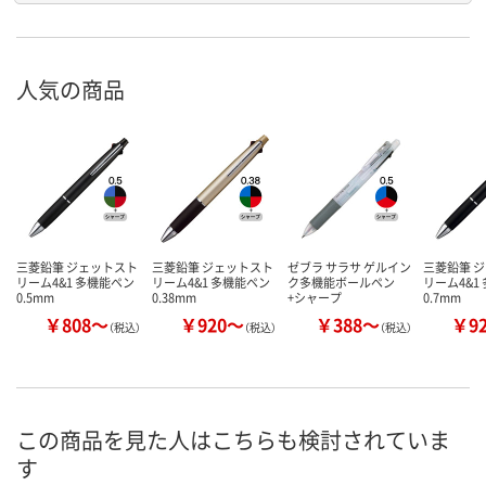
人気の商品
三菱鉛筆 ジェットスト
三菱鉛筆 ジェットスト
ゼブラ サラサ ゲルイン
三菱鉛筆 
リーム4&1 多機能ペン
リーム4&1 多機能ペン
ク多機能ボールペン
リーム4&1
0.5mm
0.38mm
+シャープ
0.7mm
￥808～
￥920～
￥388～
￥9
（税込）
（税込）
（税込）
この商品を見た人はこちらも検討されていま
す