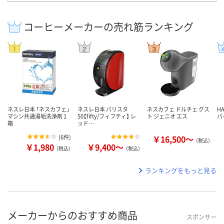
コーヒーメーカーの売れ筋ランキング
ネスレ日本 「ネスカフェ」
ネスレ日本 バリスタ
ネスカフェ ドルチェ グス
H
マシン共通湯垢洗浄剤 1
50【fifty/フィフティ】 レ
ト ジェニオ エス
バ
箱
ッド…
(
6件
)
￥16,500～
（税込）
￥1,980
￥9,400～
（税込）
（税込）
ランキングをもっと見る
メーカーからのおすすめ商品
スポンサー