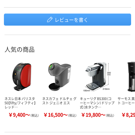
レビューを書く
人気の商品
ネスレ日本 バリスタ
ネスカフェ ドルチェ グ
キューリグ BS300（コ
サーモス 
50【fifty/フィフティ】
スト ジェニオ エス
ーヒーマシン）ドリップ
ト コーヒ
レッド…
式（水タンク…
￥9,400～
￥16,500～
￥19,800～
￥8,2
（税込）
（税込）
（税込）