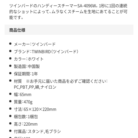
ツインバードのハンディースチーマーSA-4096W。1秒に1回の連続
的なショットによって、ムラなくスチームを生地にあてることが可
能です。
商品仕様
メーカー：ツインバード
ブランド：TWINBIRD（ツインバード）
カラー：ホワイト
製造国：中国製
保証期間：1年
材質 ※お手元に届いた商品を必ずご確認ください：
PC,PBT,PP,綿,ナイロン
幅：65mm
質量：470g
寸法：65×120×220mm
梱包数：1梱包
高さ：220mm
付属品：スタンド,毛ブラシ