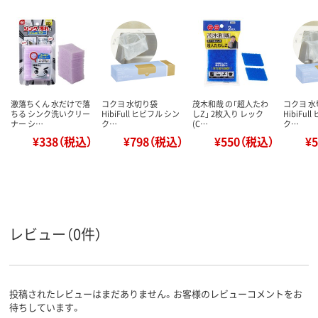
激落ちくん 水だけで落
コクヨ 水切り袋
茂木和哉 の「超人たわ
コクヨ 
ちる シンク洗いクリー
HibiFull ヒビフル シン
しZ」 2枚入り レック
HibiFul
ナー シ…
ク…
(C…
ク…
¥338（税込）
¥798（税込）
¥550（税込）
¥
レビュー（0件）
投稿されたレビューはまだありません。お客様のレビューコメントをお
待ちしています。