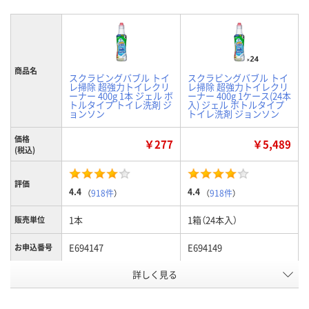
商品名
スクラビングバブル トイ
スクラビングバブル トイ
レ掃除 超強力トイレクリ
レ掃除 超強力トイレクリ
ーナー 400g 1本 ジェル ボ
ーナー 400g 1ケース(24本
トルタイプ トイレ洗剤 ジ
入) ジェル ボトルタイプ
ョンソン
トイレ洗剤 ジョンソン
価格
￥277
￥5,489
(税込)
評価
4.4
4.4
（
918件
）
（
918件
）
1本
1箱（24本入）
販売単位
E694147
E694149
お申込番号
詳しく見る
あり
あり
在庫
8月10日（月）
8月10日（月）
お届け日