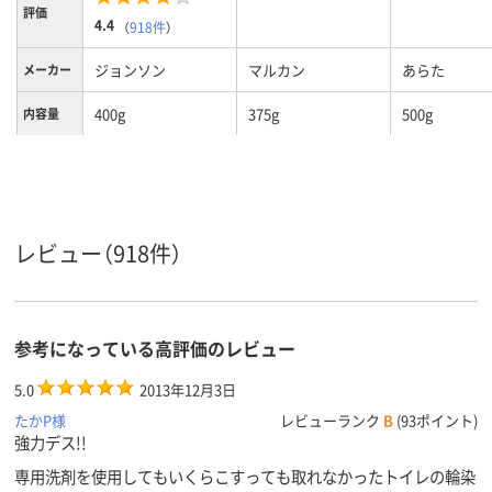
評価
4.4
（
918件
）
ジョンソン
マルカン
あらた
メーカー
400g
375g
500g
内容量
トイレ
使用場所
商品タイ
ボトル
プ
レビュー（918件）
スプレー
形状
アルカリ性
液性
参考になっている高評価のレビュー
5.0
2013年12月3日
たかP様
レビューランク
B
(93ポイント)
強力デス!!
専用洗剤を使用してもいくらこすっても取れなかったトイレの輪染