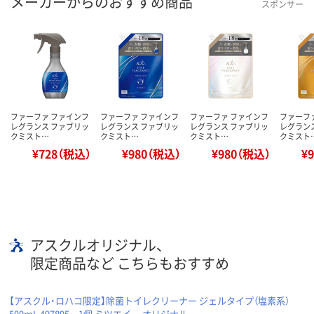
メーカーからのおすすめ商品
スポンサー
ファーファ ファインフ
ファーファ ファインフ
ファーファ ファインフ
ファーフ
レグランス ファブリッ
レグランス ファブリッ
レグランス ファブリッ
レグラン
クミスト…
クミスト…
クミスト…
クミスト
¥728（税込）
¥980（税込）
¥980（税込）
¥
アスクルオリジナル、
限定商品など こちらもおすすめ
【アスクル・ロハコ限定】除菌トイレクリーナー ジェルタイプ（塩素系）
500ｍL 497895 1個 ミツエイ オリジナル