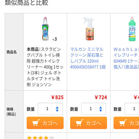
類似商品と比較
本商品：
スクラビン
マルカン ミニマル
ＷａｓｈＬａ
商品名
グバブル トイレ掃
クリーン 尿石落と
イレブリーチ 5
除 超強力トイレク
しバブル 320ml
604849 1ケー
リーナー 400g 1セッ
4906456558477 1個
個入）（直送品
ト(3本) ジェル ボト
ルタイプ トイレ洗
剤 ジョンソン
￥825
￥724
￥4
数量
数量
数量
価格
(税込)
カゴへ
カゴへ
カ