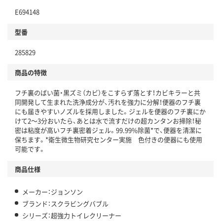
E694148
型番
285829
商品の特徴
フチ裏のばい菌・黒ズミ（カビ）をこすらず落とす！カビキラーと共
同開発して生まれた洗浄成分が、汚れを強力に分解！便器のフチ裏
にも届きやすいノズルを採用しました。ジェルを便器のフチ裏にか
けて2～3分おいたら、あとは水で流すだけの超カンタンお掃除！秘
密は粘度が高いフチ裏密着ジェル。99.99%除菌*で、便器を清潔に
保ちます。*衛生微生物研究センター実施 色付きの便器にも使用
可能です。
商品仕様
メーカー：ジョンソン
ブランド：スクラビングバブル
シリーズ：超強力トイレクリーナー