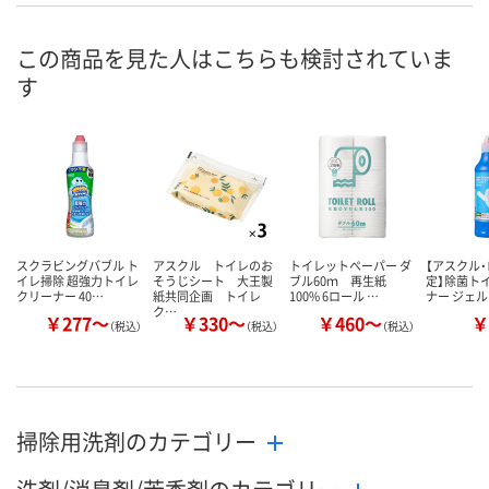
数量
数量
この商品を見た人はこちらも検討されていま
す
カゴへ
カゴへ
スクラビングバブル ト
アスクル トイレのお
トイレットペーパー ダ
【アスクル
イレ掃除 超強力トイレ
そうじシート 大王製
ブル60ｍ 再生紙
定】除菌ト
クリーナー 40…
紙共同企画 トイレ
100% 6ロール …
ナー ジェル
ク…
￥277～
￥330～
￥460～
￥
（税込）
（税込）
（税込）
掃除用洗剤のカテゴリー