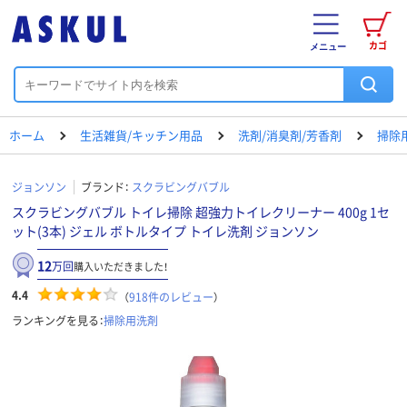
カゴ
メニュー
ホーム
生活雑貨/キッチン用品
洗剤/消臭剤/芳香剤
掃除
ジョンソン
ブランド：
スクラビングバブル
スクラビングバブル トイレ掃除 超強力トイレクリーナー 400g 1セ
ット(3本) ジェル ボトルタイプ トイレ洗剤 ジョンソン
12
万回
購入いただきました！
4.4
（
918
件のレビュー
）
ランキングを見る：
掃除用洗剤