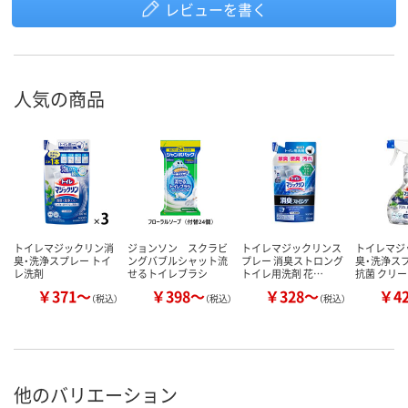
レビューを書く
人気の商品
トイレマジックリン消
ジョンソン スクラビ
トイレマジックリンス
トイレマジ
臭・洗浄スプレー トイ
ングバブルシャット流
プレー 消臭ストロング
臭・洗浄スプ
レ洗剤
せるトイレブラシ
トイレ用洗剤 花…
抗菌 クリ
￥371～
￥398～
￥328～
￥4
（税込）
（税込）
（税込）
他のバリエーション