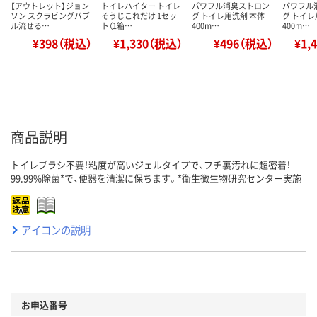
【アウトレット】ジョン
トイレハイター トイレ
パワフル消臭ストロン
パワフル
ソン スクラビングバブ
そうじこれだけ 1セッ
グ トイレ用洗剤 本体
グ トイレ
ル流せる…
ト（1箱…
400m…
400m…
¥398（税込）
¥1,330（税込）
¥496（税込）
¥1,
商品説明
トイレブラシ不要！粘度が高いジェルタイプで、フチ裏汚れに超密着！
99.99%除菌*で、便器を清潔に保ちます。*衛生微生物研究センター実施
アイコンの説明
お申込番号