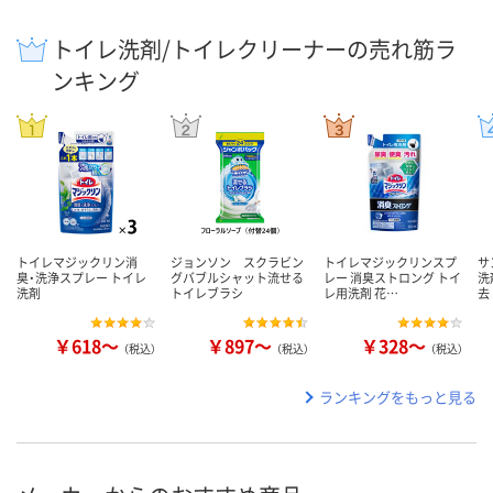
トイレ洗剤/トイレクリーナーの売れ筋ラ
ンキング
トイレマジックリン消
ジョンソン スクラビン
トイレマジックリンスプ
サ
臭・洗浄スプレー トイレ
グバブルシャット流せる
レー 消臭ストロング トイ
洗
洗剤
トイレブラシ
レ用洗剤 花…
去
￥618～
￥897～
￥328～
（税込）
（税込）
（税込）
ランキングをもっと見る