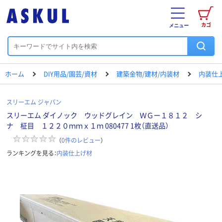
カゴ
メニュー
ホーム
DIY用品/園芸/資材
建築金物/建材/内装材
内装仕
スリーエム ジャパン
スリーエム ダイノック ウッドグレイン ＷＧー１８１２ シ
ナ 柾目 １２２０ｍｍｘ１ｍ 080477 1枚（直送品）
（
0
件のレビュー
）
ランキングを見る：
内装仕上げ材