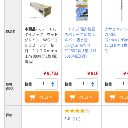
本商品：
スリーエム
ニトムズ 強力結露
アサヒペン 
商品名
ダイノック ウッド
吸水テープ 広幅 シ
カベ紙
グレイン ＷＧー１
ルバー 吸水量
92cm×1.85m
８１２ シナ 柾
260g/1mあたり
12 ロゼオ 1
目 １２２０ｍｍｘ
E1150 1個(1巻) 114-
品）
１ｍ 080477 1枚（直
5010（直送品）
送品）
￥9,783
￥816
￥4
数量
数量
数量
価格
(税込)
カゴへ
カゴへ
カ
評価
4.0
（
1件
）