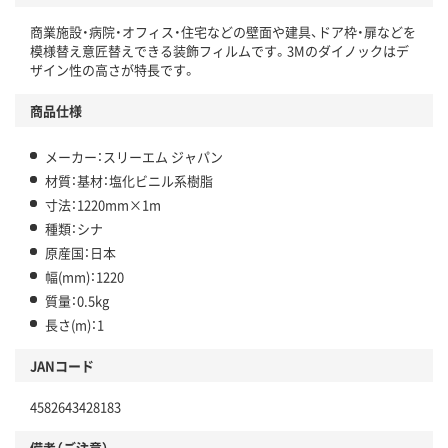
商業施設・病院・オフィス・住宅などの壁面や建具、ドア枠・扉などを
模様替え意匠替えできる装飾フィルムです。3Mのダイノックはデ
ザイン性の高さが特長です。
商品仕様
メーカー：スリーエム ジャパン
材質：基材：塩化ビニル系樹脂
寸法：1220mm×1m
種類：シナ
原産国：日本
幅(mm)：1220
質量：0.5kg
長さ(m)：1
JANコード
4582643428183
備考（ご注意）