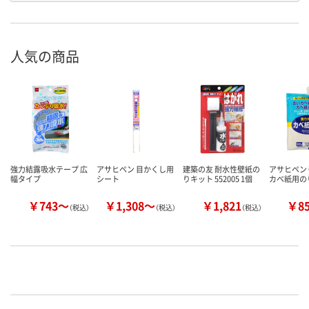
人気の商品
強力結露吸水テープ 広
アサヒペン 目かくし用
建築の友 耐水性壁紙の
アサヒペン
幅タイプ
シート
りキット 552005 1個
カベ紙用の
￥743～
￥1,308～
￥1,821
￥8
（税込）
（税込）
（税込）