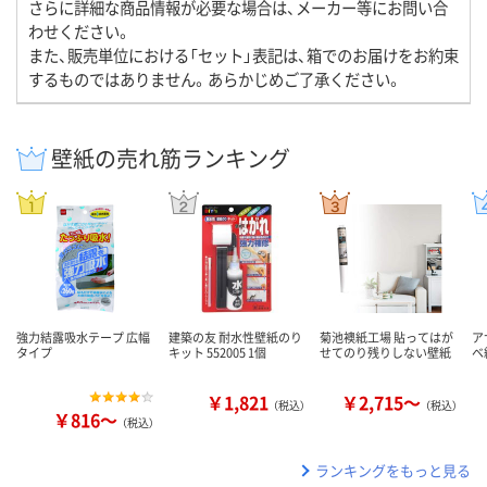
さらに詳細な商品情報が必要な場合は、メーカー等にお問い合
わせください。
また、販売単位における「セット」表記は、箱でのお届けをお約束
するものではありません。あらかじめご了承ください。
壁紙の売れ筋ランキング
強力結露吸水テープ 広幅
建築の友 耐水性壁紙のり
菊池襖紙工場 貼ってはが
ア
タイプ
キット 552005 1個
せてのり残りしない壁紙
ベ
￥1,821
￥2,715～
（税込）
（税込）
￥816～
（税込）
ランキングをもっと見る