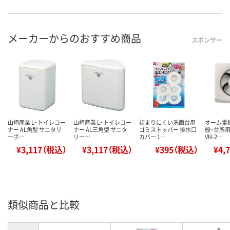
メーカーからのおすすめ商品
スポンサー
山崎産業 L・トイレコー
山崎産業 L・トイレコー
詰まりにくい洗面台用
オーム電機
ナー AL角型 サニタリ
ナー AL三角型 サニタ
ゴミストッパー 排水口
般・台所用
ーボ…
リー…
カバー 1…
VN-2…
¥3,117（税込）
¥3,117（税込）
¥395（税込）
¥4,
類似商品と比較