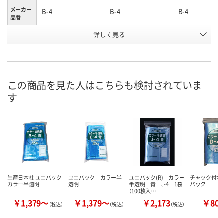
メーカー
B-4
B-4
B-4
品番
詳しく見る
緑
赤
青
カラー
お申込番
EH29886
EH30517
EH30401
号
直送品
直送品
直送品
在庫
この商品を見た人はこちらも検討されていま
す
8月28日（金）まで
8月28日（金）まで
9月8日（火）ま
お届け日
数量
数量
数量
カゴへ
カゴへ
カ
生産日本社 ユニパック
ユニパック カラー半
ユニパック(R) カラー
チャック付
カラー半透明
透明
半透明 青 J-4 1袋
パック
（100枚入…
￥1,379～
￥1,379～
￥2,173
￥8
（税込）
（税込）
（税込）