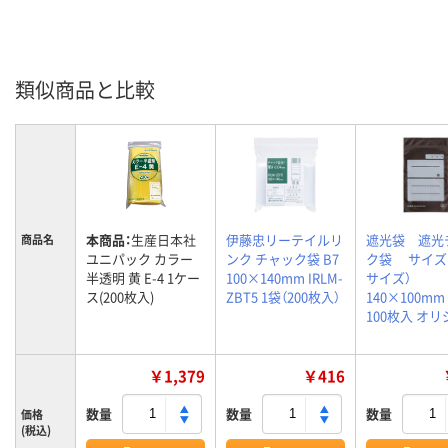
類似商品と比較
本商品：
生産日本社
伊藤忠リーテイルリ
遮光袋 遮光
商品名
ユニパック カラー
ンク チャック袋 B7
ク袋 サイズB
半透明 黄 E-4 1ケー
100×140mm IRLM-
サイズ）
ス(200枚入)
ZBT5 1袋（200枚入）
140×100m
100枚入 オ
￥1,379
￥416
数量
数量
数量
価格
(税込)