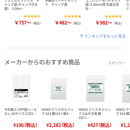
アスクルオリジナル チ
伊藤忠リーテイルリン
ユニパック（R）（チャック
セ
ャック袋（チャック付き
ク チャック袋
袋） 0.04mm厚 生産日本
ス
袋） 0.04m…
社 …
ミ
￥757～
￥482～
￥982～
（税込）
（税込）
（税込）
ランキングをもっと見る
メーカーからのおすすめ商品
スポンサー
今村紙工 OPP袋シール
HEIKO クリスタルパッ
HEIKO クリスタルパッ
HEIKO
なし A6サイズ 0.025…
ク SA3 横310×縦4…
ク Sはがき用 横
ク SA4 
105×…
¥196（税込）
¥2,282（税込）
¥427（税込）
¥1,