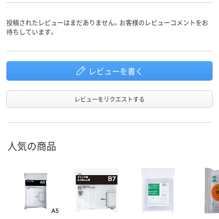
し）
し）
投稿されたレビューはまだありません。お客様のレビューコメントをお
LDPE（ツルツルタイ
ポリエチレン、
ポリエチレン
待ちしています。
プ）
LDPE（ツルツルタイ
LDPE（ツル
プ）、ポリエチレン、
プ）、ポリエチ
材質
LDPE（ツルツルタイ
LDPE（ツル
プ）
プ）
レビューを書く
アスクル
商品環境
25
スコア
レビューをリクエストする
人気の商品