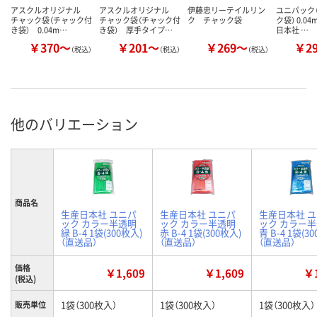
アスクルオリジナル
アスクルオリジナル
伊藤忠リーテイルリン
ユニパック（
チャック袋（チャック付
チャック袋（チャック付
ク チャック袋
ク袋） 0.0
き袋） 0.04m…
き袋） 厚手タイプ…
日本社 …
￥370～
￥201～
￥269～
￥2
（税込）
（税込）
（税込）
他のバリエーション
商品名
生産日本社 ユニパ
生産日本社 ユニパ
生産日本社 
ック カラー半透明
ック カラー半透明
ック カラー
緑 B-4 1袋(300枚入)
赤 B-4 1袋(300枚入)
青 B-4 1袋(3
（直送品）
（直送品）
（直送品）
価格
￥1,609
￥1,609
￥1
(税込)
1袋（300枚入）
1袋（300枚入）
1袋（300枚入）
販売単位