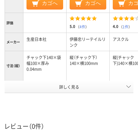
カゴへ
カゴへ
カ
評価
5.0
4.0
（
4件
）
（
1件
）
生産日本社
伊藤忠リーテイルリ
アスクル
メーカー
ンク
チャック下140×袋
縦（チャック下）
縦(チャック
幅100×厚み
140×横100mm
下)140×横10
寸法（縦）
0.04mm
詳しく見る
チャック下140×袋
縦（チャック下）
縦(チャック
幅100×厚み
140×横100mm
下)140×横10
寸法（横）
0.04mm
イエロー系
ブラウン系
カラーグ
ループ
レビュー（0件）
袋入り（吊しひもな
袋入り（吊しひもな
チャック付ポ
袋の種類