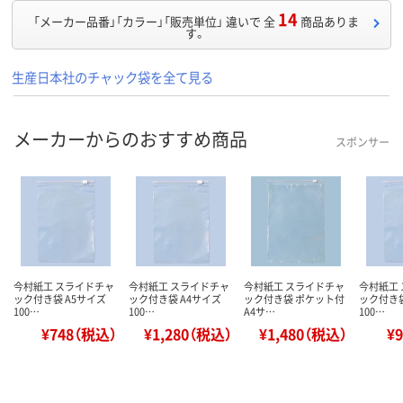
14
「メーカー品番」「カラー」「販売単位」 違いで 全
商品ありま
す。
生産日本社のチャック袋を全て見る
メーカーからのおすすめ商品
スポンサー
今村紙工 スライドチャ
今村紙工 スライドチャ
今村紙工 スライドチャ
今村紙工
ック付き袋 A5サイズ
ック付き袋 A4サイズ
ック付き袋 ポケット付
ック付き袋
100…
100…
A4サ…
100…
¥748（税込）
¥1,280（税込）
¥1,480（税込）
¥