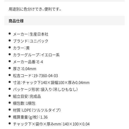
用途別に色分けでき、便利です。
商品仕様
メーカー：生産日本社
ブランド：ユニパック
カラー：黄
カラーグループ：イエロー系
メーカー品番：E-4
厚さ：0.04mm
松吉コード：19-7360-04-03
寸法：チャック下140×袋幅100×厚み0.04mm
パッケージ形状：袋入り（吊しひもなし）
組立目安：完成品
梱包数：1梱包
材質：LDPE（ツルツルタイプ）
概算重量（g/枚）：1.36
チャック下×袋巾×厚みmm：140×100×0.04