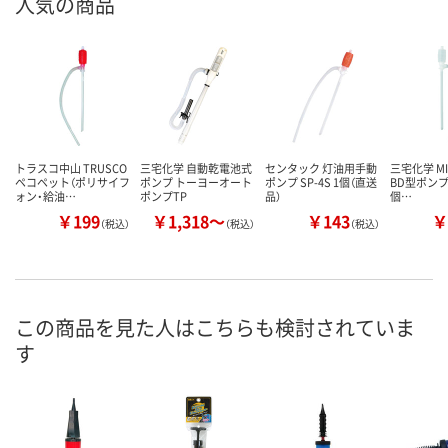
人気の商品
トラスコ中山 TRUSCO
三宅化学 自動乾電池式
センタック 灯油用手動
三宅化学 MI
ペコペット（ポリサイフ
ポンプ トーヨーオート
ポンプ SP-4S 1個（直送
BD型ポンプ T
ォン・給油…
ポンプTP
品）
個…
￥199
￥1,318～
￥143
￥
（税込）
（税込）
（税込）
この商品を見た人はこちらも検討されていま
す