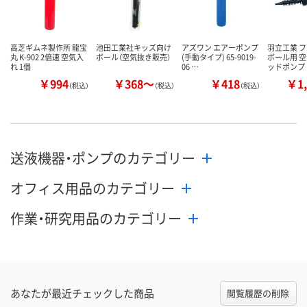
高芝ギムネ製作所 龍宝
池田工業社キッズ向け
アズワン エアーポンプ
羽立工業 
丸 K-902 2倍速 空気入
ボール（空気抜き販売）
(手動タイプ) 65-9019-
ボール用 空
れ 1個
06 …
ッドポンプ 
￥994
￥368～
￥418
￥1,
（税込）
（税込）
（税込）
送液機器・ポンプのカテゴリー
オフィス用品のカテゴリー
作業・研究用品のカテゴリー
あなたが最近チェックした商品
閲覧履歴の削除