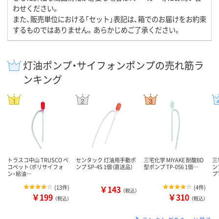
わせください。
また、販売単位における「セット」表記は、箱でのお届けをお約束
するものではありません。あらかじめご了承ください。
灯油ポンプ・サイフォンポンプの売れ筋ラ
ンキング
トラスコ中山 TRUSCO ペ
センタック 灯油用手動ポ
三宅化学 MIYAKE 耐酸BD
三
コペット（ポリサイフォ
ンプ SP-4S 1個（直送品）
型ポンプ TP-056 1個…
ン
ン・給油…
プ
(
13件
)
￥143
(
4件
)
（税込）
￥199
￥310
（税込）
（税込）