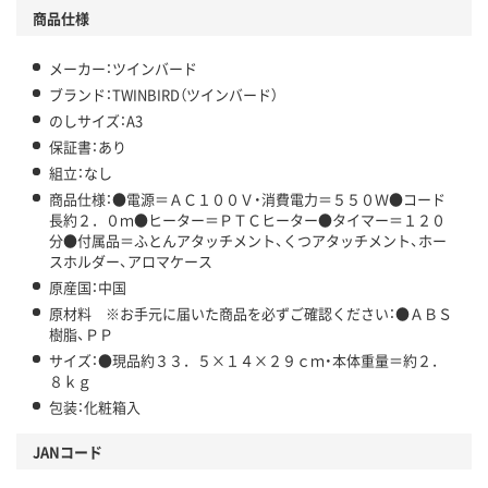
商品仕様
メーカー：ツインバード
ブランド：TWINBIRD（ツインバード）
のしサイズ：A3
保証書：あり
組立：なし
商品仕様：●電源＝ＡＣ１００Ｖ・消費電力＝５５０Ｗ●コード
長約２．０ｍ●ヒーター＝ＰＴＣヒーター●タイマー＝１２０
分●付属品＝ふとんアタッチメント、くつアタッチメント、ホー
スホルダー、アロマケース
原産国：中国
原材料 ※お手元に届いた商品を必ずご確認ください：●ＡＢＳ
樹脂、ＰＰ
サイズ：●現品約３３．５×１４×２９ｃｍ・本体重量＝約２．
８ｋｇ
包装：化粧箱入
JANコード