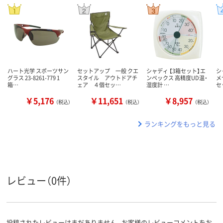
ハート光学 スポーツサン
セットアップ 一般 クエ
シャディ 【3箱セット】エ
シ
グラス 23-8261-779 1
スタイル アウトドアチ
ンペックス 高精度UD温・
メ
箱…
ェア ４個セッ…
湿度計 …
セ
￥5,176
￥11,651
￥8,957
（税込）
（税込）
（税込）
ランキングをもっと見る
レビュー（0件）
投稿されたレビューはまだありません。お客様のレビューコメントをお