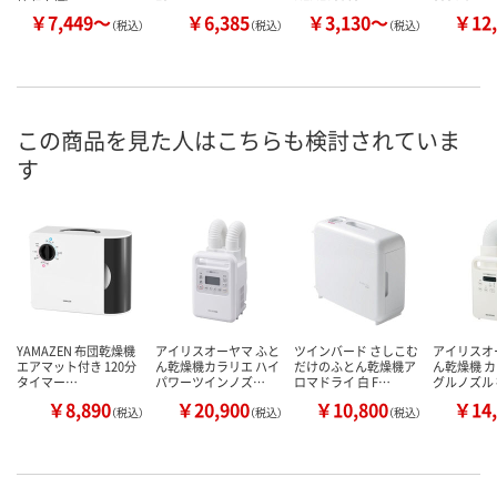
￥7,449～
￥6,385
￥3,130～
￥12,
（税込）
（税込）
（税込）
この商品を見た人はこちらも検討されていま
す
YAMAZEN 布団乾燥機
アイリスオーヤマ ふと
ツインバード さしこむ
アイリスオ
エアマット付き 120分
ん乾燥機カラリエ ハイ
だけのふとん乾燥機ア
ん乾燥機 カ
タイマー…
パワーツインノズ…
ロマドライ 白 F…
グルノズル
￥8,890
￥20,900
￥10,800
￥14,
（税込）
（税込）
（税込）