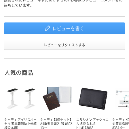
待ちしています。
レビューを書く
レビューをリクエストする
人気の商品
シャディ アイリスオー
シャディ 【3個セット】
エルシオン アッシュエ
シャディ KO
ヤマ 家具転倒防止伸縮
A4重要書類入 25-0602-
ル 名刺入れ S-
対策電話録音
棒（2本組）
13…
HLM173068
8334-0…