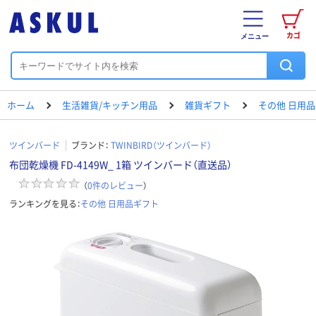
カゴ
メニュー
ホーム
生活雑貨/キッチン用品
雑貨ギフト
その他 日用
ツインバード
ブランド：
TWINBIRD（ツインバード）
布団乾燥機 FD-4149W_ 1箱 ツインバード（直送品）
（
0
件のレビュー
）
ランキングを見る：
その他 日用品ギフト