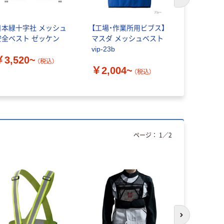
次のスライド
日本緑十字社 メッシュ
【工場・作業所用ビブス】
アスクル
安全ベスト ゼッケン
マスダ メッシュベスト
ラミネー
vip-23b
A4サイズ 
￥3,520~
ロン）
（税込）
￥2,004~
（税込）
￥458~
ページ：
1
／
2
次のスライド