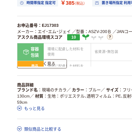
￥385
時間帯指定 指定可
置き場所指定 利用
（税込）
お申込番号：EJ17303
メーカー：エイ・エム・ジェイ
／型番：ASZV-200Ｂ
／JANコー
アスクル商品環境スコア
10
容器
環境に配慮した材料を
省資源・無包装
使用
包装
詳しく見る
商品
環境に配慮した材料を
省資源・省エネ・節水
本体
使用
独自の回収スキームが
アスクルで資源循環し
商品詳細
仕組
ある
ている
ブランド名
現場のチカラ
／
カラー
ブルー
／
サイズ
フリ
130cm
／
材質
生地：ポリエステル、透明フィルム：PE、反
この商品の環境配慮ポイントです。詳しくはページ下部の商品
59cm
ア詳細／加点項目
」で確認できます。
もっと見る
類似商品と比較する