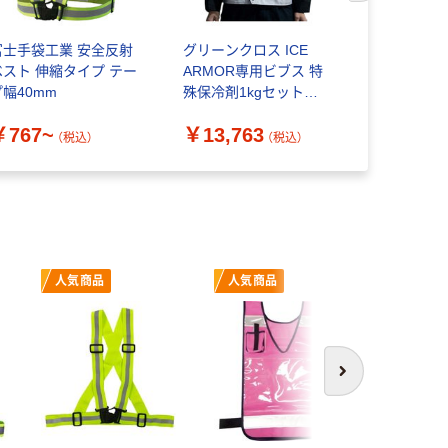
富士手袋工業 安全反射
グリーンクロス ICE
小野商事 
スト 伸縮タイプ テー
ARMOR専用ビブス 特
ョート丈 5
プ幅40mm
殊保冷剤1kgセット
ープ
1179038026 1セット
￥767~
￥13,763
￥840~
（直送品）
（税込）
（税込）
人気商品
人気商品
人気商
次へ