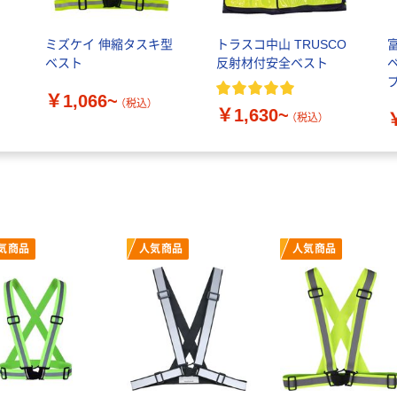
ー
ミズケイ 伸縮タスキ型
トラスコ中山 TRUSCO
ベスト
反射材付安全ベスト
ベ
￥1,066~
（税込）
￥1,630~
（税込）
気商品
人気商品
人気商品