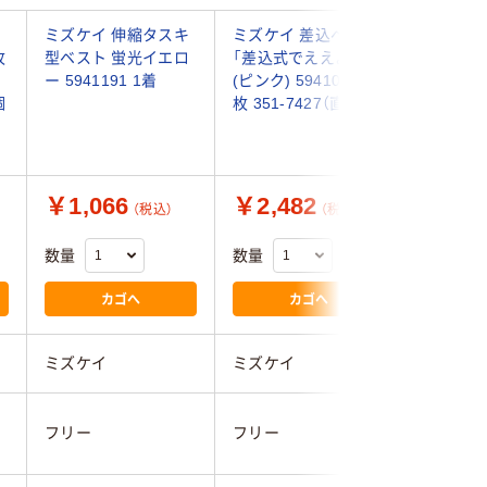
ッ
ミズケイ 伸縮タスキ
ミズケイ 差込ベスト
【安全ベス
枚
型ベスト 蛍光イエロ
「差込式でええよん」
事 安全ベ
ー 5941191 1着
(ピンク) 5941009 1
紺銀 No7
個
枚 351-7427（直送品）
￥1,066
￥2,482
￥1,0
（税込）
（税込）
数量
数量
数量
カゴへ
カゴへ
ミズケイ
ミズケイ
小野商事
フリー
フリー
フリー