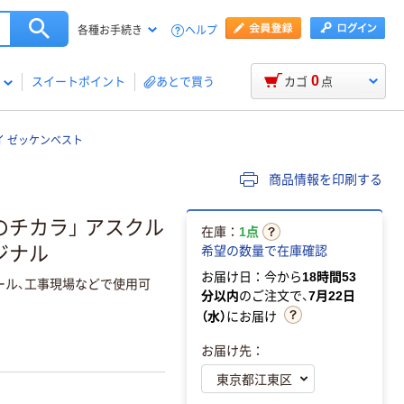
ヘルプ
各種お手続き
0
スイートポイント
あとで買う
カゴ
点
イ ゼッケンベスト
商品情報を印刷する
のチカラ」 アスクル
在庫：
1点
ジナル
希望の数量で在庫確認
お届け日：今から
18時間53
ール、工事現場などで使用可
分以内
のご注文で、
7月22日
（水）
にお届け
お届け先：