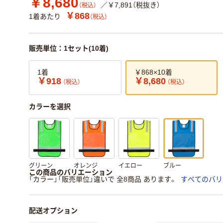
￥8,680
／￥7,891（税抜き）
（税込）
￥868
1着あたり
（税込）
販売単位：1セット(10着)
1着
￥868×10着
￥918
￥8,680
（税込）
（税込）
カラーを選択
グリーン
オレンジ
イエロー
ブルー
この商品のバリエーション
「カラー」「販売単位」違いで 全8商品 あります。
すべてのバリ
配送オプション