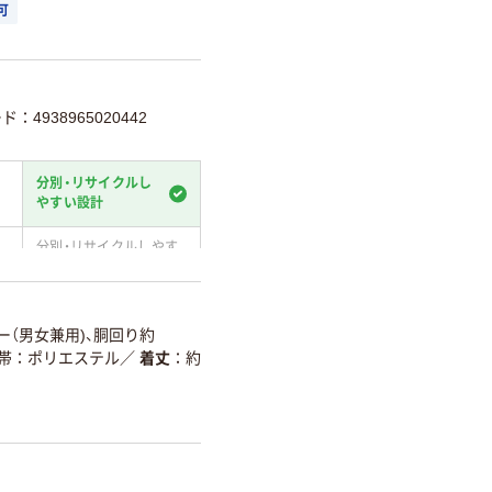
可
ド：4938965020442
分別・リサイクルし
やすい設計
分別・リサイクルしやす
い設計
温室効果ガスなどの削減
ー（男女兼用)、胴回り約
射帯：ポリエステル
／
着丈
約
詳細「
アスクル商品環境スコ