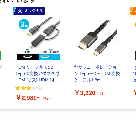
オリジナル
プ
HDMIケーブル USB
ヤザワコーポレーショ
T
Type-C変換アダプタ付
ン TypeーCーHDMI変換
1
HDMI[オス]-HDMI[オス]
ケーブル1.8m
ュ
エ
＋USB-C変換 アスクル
YTYPECHDMI18 1個
C
￥3,220
限定
（税込）
￥2,980~
（税込）