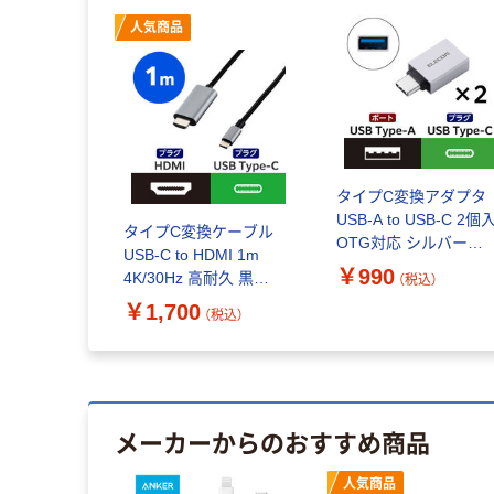
人気商品
タイプC変換アダプタ
USB-A to USB-C 2個
タイプC変換ケーブル
OTG対応 シルバー
USB-C to HDMI 1m
MPA-AFCMECADSV 
￥990
4K/30Hz 高耐久 黒
（税込）
レコム 1個
ECCAC-CHDMI10B エ
￥1,700
（税込）
レコム 1個
メーカーからのおすすめ商品
人気商品