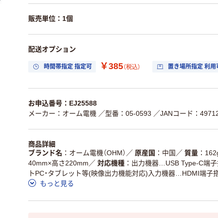
販売単位：1個
配送オプション
￥385
時間帯指定 指定可
置き場所指定 利用
（税込）
お申込番号：EJ25588
メーカー：オーム電機
／型番：05-0593
／JANコード：49712
商品詳細
ブランド名
オーム電機（OHM）
／
原産国
中国
／
質量
162
40mm×高さ220mm
／
対応機種
出力機器…USB Type-C
トPC・タブレット等(映像出力機能対応)入力機器…HDMI端
もっと見る