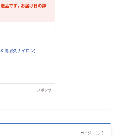
送品です。お届け日の詳
ル (4K 高耐久ナイロン)
スポンサー
ページ：
1
／
3