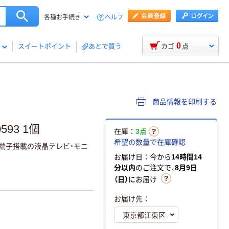
ヘルプ
各種お手続き
0
スイートポイント
あとで買う
カゴ
点
商品情報を印刷する
593 1個
在庫：
3点
希望の数量で在庫確認
MI端子搭載の液晶テレビ・モニ
お届け日：今から
14時間14
分以内
のご注文で、
8月9日
（日）
にお届け
お届け先：