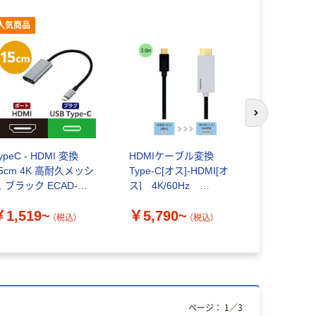
人気商品
次のスライド
ypeC - HDMI 変換
HDMIケーブル変換
タイプC変
5cm 4K 高耐久メッシ
Type-C[オス]-HDMI[オ
USB-C to
 ブラック ECAD-
ス] 4K/60Hz
製・拡張 1m
HDMI エレコム
Vodaview
コム
￥1,519~
￥5,790~
￥2,110
（税込）
（税込）
ページ：
1
／
3