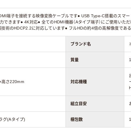
端子とHDMI端子を接続する映像変換ケーブルです● USB Type-C搭載の
力できます● 4K対応● 全てのHDMI機器（Aタイプ端子）にご使用い
技術のHDCP2.2に対応しています● フルHDの約4倍の高解像度である
ブランド名
質量
×高さ220mm
対応機種
組立目安
プラグ(Aタイプ)
梱包数