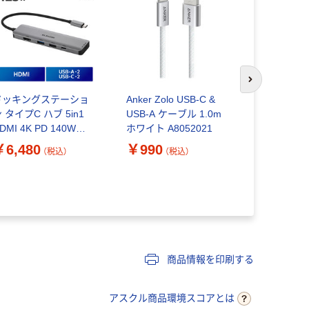
次のスライド
ドッキングステーショ
Anker Zolo USB-C &
Anker USB
 タイプC ハブ 5in1
USB-A ケーブル 1.0m
ケーブル 
DMI 4K PD 140W
ホワイト A8052021
ン) 1.8m
ST-050BP1SV エレコ
A81C6021
￥6,480
￥990
￥990
（税込）
（税込）
（
 1個
商品情報を印刷する
アスクル商品環境スコアとは