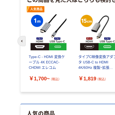
人気商品
前のスライドへ
Type-C - HDMI 変換ケ
タイプC映像変換アダ
ーブル 4K ECCAC-
タ USB-C to HDMI
CHDMI エレコム
4K/60Hz 複製・拡張
ECAD-CHDMIQGM4 
￥1,700~
￥1,819
レコム 1個
（税込）
（税込）
人気の商品