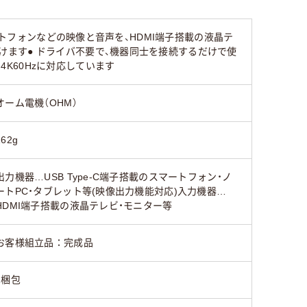
スマートフォンなどの映像と音声を、HDMI端子搭載の液晶テ
ただけます● ドライバ不要で、機器同士を接続するだけで使
4K60Hzに対応しています
オーム電機（OHM）
162g
出力機器…USB Type-C端子搭載のスマートフォン・ノ
ートPC・タブレット等(映像出力機能対応)入力機器…
HDMI端子搭載の液晶テレビ・モニター等
お客様組立品：完成品
1梱包