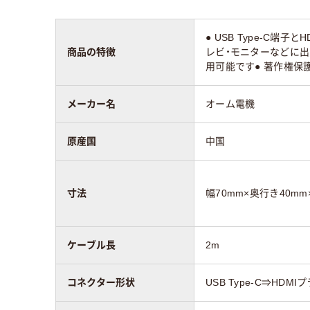
● USB Type-C
商品の特徴
レビ・モニターなどに出
用可能です● 著作権保護
メーカー名
オーム電機
原産国
中国
寸法
幅70mm×奥行き40mm
ケーブル長
2m
コネクター形状
USB Type-C⇒HDMI