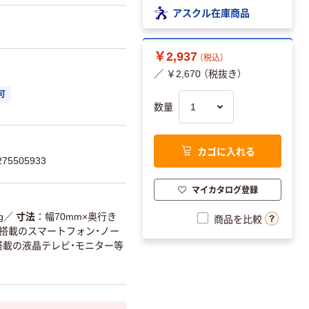
アスクル在庫商品
￥2,937
（税込）
／ ￥2,670 （税抜き）
可
数量
カゴに入れる
75505933
マイカタログ登録
g
／
寸法
幅70mm×奥行き
商品を比較
端子搭載のスマートフォン・ノー
子搭載の液晶テレビ・モニター等