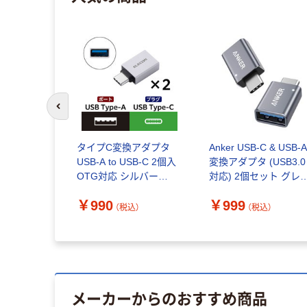
前のスライドへ
タイプC変換アダプタ
Anker USB-C & USB-
USB-A to USB-C 2個入
変換アダプタ (USB3.0
OTG対応 シルバー
対応) 2個セット グレ
MPA-AFCMECADSV エ
B87310A1
￥990
￥999
レコム 1個
（税込）
（税込）
メーカーからのおすすめ商品