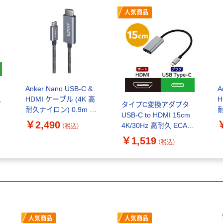
人気商品
Anker Nano USB-C &
A
入
HDMI ケーブル (4K 高
H
タイプC変換アダプタ
耐久ナイロン) 0.9m ブ
USB-C to HDMI 15cm
エ
ラック A87E0011
0
￥2,490
4K/30Hz 高耐久 ECAD-
（税込）
A
CHDMI015B エレコム 1
￥1,519
（税込）
個
人気商品
人気商品