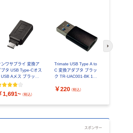
次のスライド
サンワサプライ 変換ア
Trimate USB Type A to
USB-C to
プタ USB Type-Cオス
C 変換アダプタ ブラッ
ーブル 5m 4
⇔USB Aメス ブラック
ク TR-UAC001-BK 1個
CAC-CHDM
SB3.0 AD-USB CAF
67-4921-47（直送品）
レコム 1個
￥220
￥4,980
（税込）
￥1,691~
（税込）
スポンサー