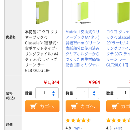
本商品：
コクヨ クリ
Matakul 交換式クリ
コクヨ クリ
ヤーブック＜
アーブック（A4タテ)
ック＜Glasse
商品名
Glassele＞（替紙式・
背幅35mm グリーン
（グラッセル）
背ポケットタイプ・
表紙部分に使用済み
リングファイル
リングファイル） A4
クリアホルダーから
タテ 30穴 ラ
タテ 30穴 ライトグ
つくった再生材65％
リーン ラー
リーン ラー
配合 1冊 オリジナル
GL720LG 1冊
GLB720LG 1冊
￥1,344
￥964
数量
数量
数量
価格
(税込)
カゴへ
カゴへ
カ
評価
4.8
4.5
（
9件
）
（
6件
）