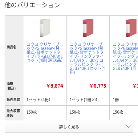
他のバリエーション
コクヨ クリヤーブ
コクヨ クリヤーブ
コクヨ クリ
商品名
ック<Glassele>(替
ック<Glassele>（替
ック<Glassel
紙式・背ポケットタ
紙式・背ポケットタ
紙式・背ポケ
イプ) ラ-GLB740W 1
イプ・リングファイ
イプ・リング
セット(4冊)（直送品）
ル） A4タテ 30穴 コ
ル） A4タテ 3
ーラルピンク ラ-
ーラルピンク
GLB740P 1セット(4
GLB740P 1冊
冊)
価格
￥8,874
￥6,775
￥1
(税込)
1セット（4冊）
1セット(1冊×4)
1冊
販売単位
最大収容
150枚
150枚
150枚
枚数
詳しく見る
オフホワイト
ピンク
ピンク
カラー