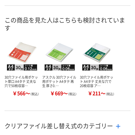
お申込番
X915108
X915107
XU19509
号
わずか
1点
4点
在庫
この商品を見た人はこちらも検討されていま
す
8月19日（水）まで
8月8日（土）
8月8日（土）
お届け日
数量
数量
数量
カゴへ
カゴへ
カ
30穴ファイル用ポケッ
アスクル 30穴ファイル
30穴ファイル用ポケッ
ト厚口 A4タテ 丈夫な
用ポケット A4タテ 再
ト A4タテ 丈夫な穴で
穴で50枚収容…
生 厚さ0.…
20枚収容 ア…
￥566～
￥669～
￥211～
（税込）
（税込）
（税込）
クリアファイル差し替え式のカテゴリー