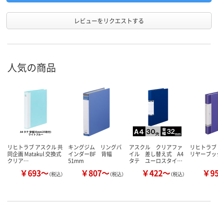
レビューをリクエストする
人気の商品
リヒトラブ アスクル 共
キングジム リングバ
アスクル クリアファ
リヒトラブ
同企画 Matakul 交換式
インダーBF 背幅
イル 差し替え式 A4
リヤーブック
クリア…
51mm
タテ ユーロスタイ…
￥693～
￥807～
￥422～
￥9
（税込）
（税込）
（税込）