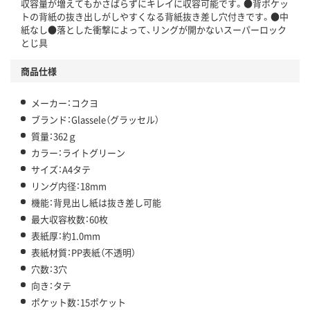
収容量が増えてもかさばらずにキレイに収容可能です。●背ポケッ
トの背紙の抜き出しがしやすくなる背紙抜き差し穴付きです。●中
紙なし●落とした衝撃によって、リングが開かないスーパーロック
とじ具
商品仕様
メーカー：コクヨ
ブランド：Glassele（グラッセル）
質量：362ｇ
カラー：ライトグリーン
サイズ：A4タテ
リング内径：18mm
機能：背見出し紙は抜き差し可能
最大収容枚数：60枚
表紙厚：約1.0mm
表紙材質：PP表紙（不透明）
穴数：3穴
向き：タテ
ポケット数：15ポケット