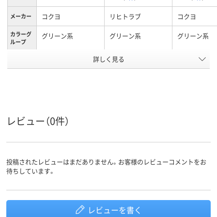
コクヨ
リヒトラブ
コクヨ
メーカー
カラーグ
グリーン系
グリーン系
グリーン系
ループ
詳しく見る
3穴、30穴、3穴、30穴
30穴
3穴
穴数
A4タテ
A4タテ
A4タテ
サイズ
15ポケット
15ポケット
ポケット
数
レビュー（0件）
タテ
タテ
タテ
向き
台紙の有
無し
無し
無し
無
投稿されたレビューはまだありません。お客様のレビューコメントをお
最大収容
60枚
待ちしています。
枚数
アスクル
商品環境
80
90
スコア
レビューを書く