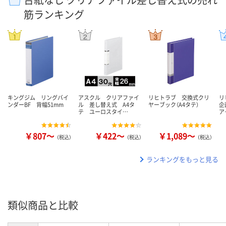
筋ランキング
キングジム リングバイ
アスクル クリアファイ
リヒトラブ 交換式クリ
リ
ンダーBF 背幅51mm
ル 差し替え式 A4タ
ヤーブック（A4タテ）
企
テ ユーロスタイ…
ア
￥807～
￥422～
￥1,089～
（税込）
（税込）
（税込）
ランキングをもっと見る
類似商品と比較