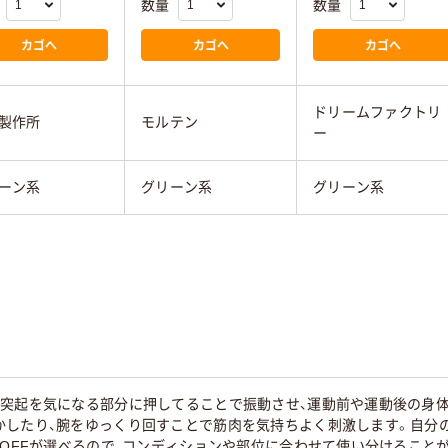
数量
数量
カゴへ
カゴへ
カゴへ
ドリームファクトリ
製作所
モルテン
ー
ーン系
グリーン系
グリーン系
の突起を気になる部分に押してることで振動させ、運動前や運動後の身
かしたり、腕をゆっくり回すことで筋肉を気持ちよく刺激します。自分
・OFFが選べるので、コンディションや部位に合わせて使い分けること