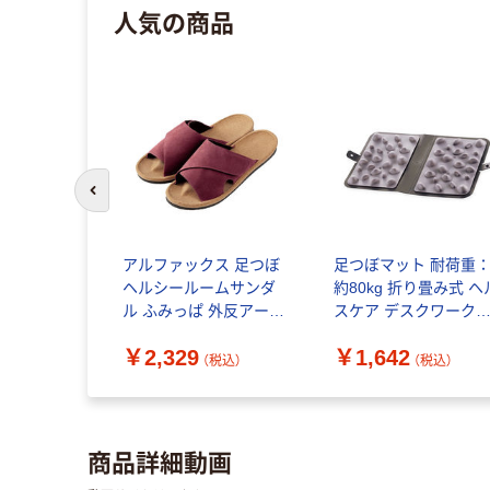
人気の商品
前のスライドへ
アルファックス 足つぼ
足つぼマット 耐荷重
ヘルシールームサンダ
約80kg 折り畳み式 ヘ
ル ふみっぱ 外反アーチ
スケア デスクワーク
M ボルドー AP-510284
HCK-FABMGY エレコ
￥2,329
￥1,642
1個（直送品）
ヘルスケア 1個（直送品
（税込）
（税込）
商品詳細動画