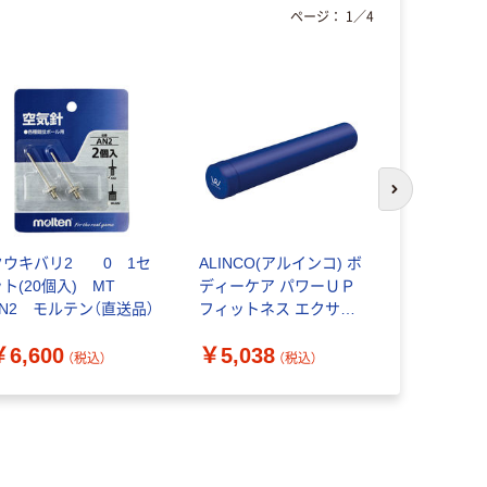
ページ：
1
／
4
次のスライド
クウキバリ2 0 1セ
ALINCO(アルインコ) ボ
サンラッキ
ト(20個入) MT
ディーケア パワーＵＰ
ング用 ラダー
AN2 モルテン（直送品）
フィットネス エクササ
1個
イズポール ネイビー
￥6,600
￥5,038
￥4,400
WBF200N 1個（直送品）
（税込）
（税込）