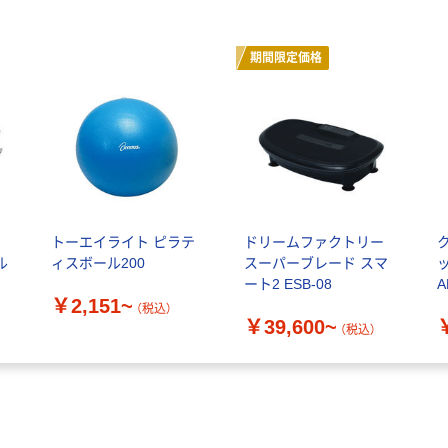
期間限定価格
：
トーエイライト ピラテ
ドリームファクトリー
ル
ィスボール200
スーパーブレード スマ
ッ
ート2 ESB-08
￥2,151~
ム
（税込）
￥39,600~
）
（税込）