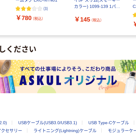
ームタグ EKC-NTN01
イ5P スリム(スモーキー
)
カラー) 1099-139 1パッ
C
(
3
)
ク
￥780
￥145
（税込）
（税込）
しください
.0)
USBケーブル(USB3.0/USB3.1)
USB Type-Cケーブル
アクセサリー
ライトニング(Lightning)ケーブル
モジュラーケ