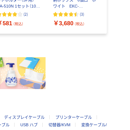
ードホルダー（3P用）
納ボックス 6個口 ホ
ルホルダー 
A-510N 1セット（10個
ワイト EKC-
A8891011
入り）
BOX001WH
(
2
)
(
3
)
￥1,690
￥581
￥3,680
（税込）
（税込）
ディスプレイケーブル
プリンターケーブル
ーブル
USB ハブ
切替器/KVM
変換ケーブル/