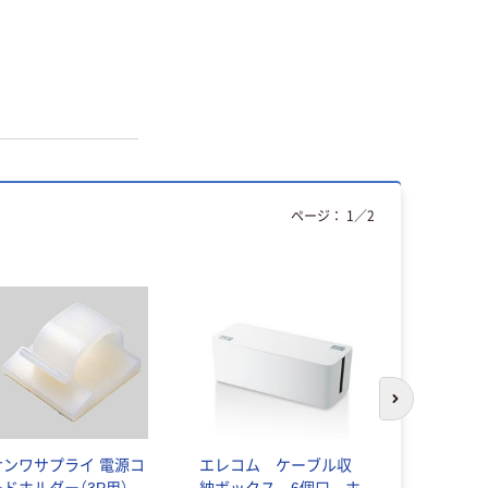
ページ：
1
／
2
次のスライド
サンワサプライ 電源コ
エレコム ケーブル収
Anker Ma