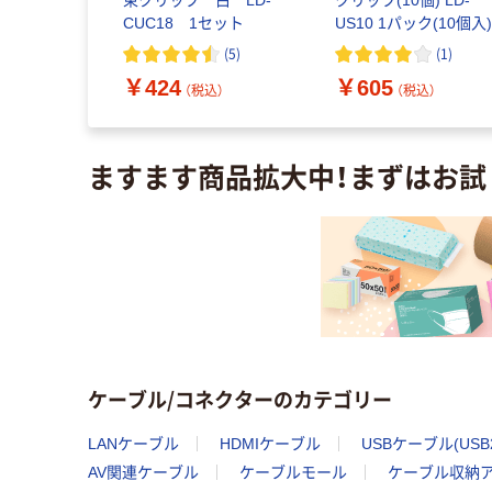
15BK 1個
束クリップ 白 LD-
クリップ(10個) LD-
ライ
CUC18 1セット
US10 1パック(10個入
(
5
)
(
1
)
（税込）
￥424
￥605
（税込）
（税込）
ますます商品拡大中！まずはお試
ケーブル/コネクターのカテゴリー
LANケーブル
HDMIケーブル
USBケーブル(USB2
AV関連ケーブル
ケーブルモール
ケーブル収納