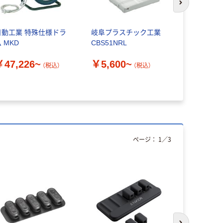
次のスライド
日動工業 特殊仕様ドラ
岐阜プラスチック工業
オリロー 
 MKD
CBS51NRL
プ 自在フ
￥47,226~
￥5,600~
￥56,32
（税込）
（税込）
ページ：
1
／
3