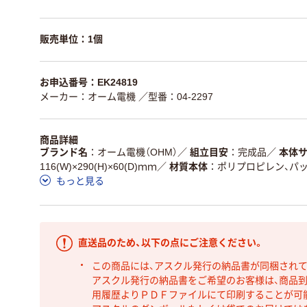
販売単位：1個
お申込番号：EK24819
メーカー：オーム電機
／型番：04-2297
商品詳細
ブランド名
オーム電機（OHM）
／
組立目安
完成品
／
本体
116(W)×290(H)×60(D)ｍｍ
／
材質本体
ポリプロピレン、パッ
もっと見る
直送品のため、以下の点にご注意ください。
この商品には、アスクル発行の納品書が同梱され
アスクル発行の納品書をご希望のお客様は、商品到
用履歴よりＰＤＦファイルにて印刷することが可