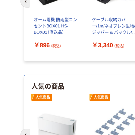
前のスライドへ
ントローラ
オーム電機 防雨型コン
ケーブル収納カバ
ンストレー
セントBOX01 HS-
ー/1m/ネオプレン生地
BOX01（直送品）
ジッパー & バックル/
径3cm/LANケーブル、A
￥896
￥3,340
ケーブル配線保護カバ
税込）
（税込）
（税込）
ー WKSTNCMZP
人気の商品
人気商品
人気商品