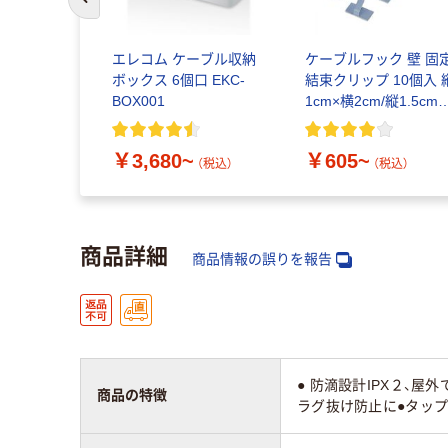
前のスライドへ
エレコム ケーブル収納
ケーブルフック 壁 固
ボックス 6個口 EKC-
結束クリップ 10個入 
BOX001
1cm×横2cm/縦1.5cm×
横2.5cm エレコム
￥3,680~
￥605~
（税込）
（税込）
商品詳細
商品情報の誤りを報告
● 防滴設計IPX２、
商品の特徴
ラグ抜け防止に●タッ