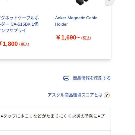
次のスライド
マグネットケーブルホ
Anker Magnetic Cable
コモライフ
ダー CA-515BK 1個
Holder
ルダー 390
サンワサプライ
(3個組)（直
￥1,690~
（税込）
￥1,800
￥638
（税込）
（
商品情報を印刷する
アスクル商品環境スコアとは
止に●タップにホコリなどがたまりにくく火災の予防に●プ