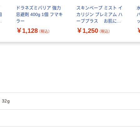
ブ
ドラネズミバリア 強力
スキンベープ ミスト イ
目
忌避剤 400g 1個 フマキ
カリジン プレミアム ハ
バ
類
ラー
ーブプラス お肌にや
さしい虫よけ 100ml ト
￥1,128
￥1,250
（税込）
（税込）
コジラミ 1個 フマキラ
ー
32g