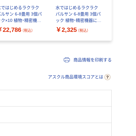
水ではじめるラクラク
水ではじめるラクラク
バルサンプ
ルサン 6-8畳用 3個パ
バルサン 6-8畳用 3個パ
モーク霧タイ
ック×10 植物・精密機器
ック 植物・精密機器にカ
畳用 レッ
にカバー不要 殺虫剤 火
バー不要 殺虫剤 火災警
キブリ、イ
￥22,786
￥2,325
￥1,564
（税込）
（税込）
災警報器カバー付 ゴキ
報器カバー付 ゴキブリ
トコジラミ
ブリ ノミ ハエ 蚊成虫
ノミ ハエ 蚊成虫【第2類
ニ類の駆除
【第2類医薬品】
医薬品】
品】
商品情報を印刷する
アスクル商品環境スコアとは