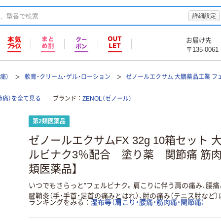
詳細設定
お届け先
〒135-0061
痛）
軟膏・クリーム・ゲル・ローション
ゼノールエクサム 大鵬薬品工業 フ
節痛）を全て見る
ブランド
ZENOL（ゼノール）
第2類医薬品
ゼノールエクサムFX 32g 10箱セット
ルビナク3％配合 塗り薬 関節痛 筋肉
類医薬品】
いつでもさらっと”フェルビナク。肩こりに伴う肩の痛み、腰痛、
腱鞘炎（手・手首・足首の痛みとはれ）、肘の痛み（テニス肘など）
ランキングをみる
湿布等（肩こり・腰痛・筋肉痛・関節痛）