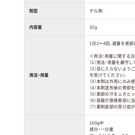
剤型
ゲル剤
内容量
32g
1日2〜4回、適量を患
＜用法・用量に関する
（1）用法・用量を厳守
（2）目に入らないよう
用法・用量
を受けてください。
（3）本剤は外用にのみ
（4）本剤塗布後の患部
（5）患部の汗をふきと
（6）容器が直接患部に
（7）薬剤底部の受け皿
100g中
成分・・・分量