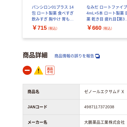
パンシロン01プラス 14
なみだ ロートファイ
包 ロート製薬 食べすぎ
4mL×5本 ロート製薬 
飲みすぎ 胸やけ 胃もた
薬 乾き目 疲れ目【第3
れ【第2類医薬品】
医薬品】
￥715
￥660
（税込）
（税込）
商品詳細
商品情報の誤りを報告
商品名
ゼノールエクサムＦＸ 
JANコード
4987117372038
メーカー名
大鵬薬品工業株式会社