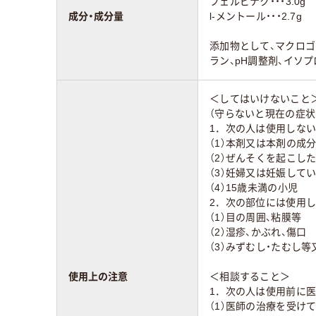
フェルビナク・・・3.0g
成分・成分量
l-メントール・・・2.7g
添加物として、マクロゴ
ラン、pH調整剤、イソ
＜してはいけないこと
（守らないと現在の症状
1．次の人は使用しな
（1）本剤又は本剤の成
（2）ぜんそくを起こし
（3）妊婦又は妊娠して
（4）15歳未満の小児
2．次の部位には使用
（1）目の周囲、粘膜等
（2）湿疹、かぶれ、傷口
（3）みずむし・たむし
使用上の注意
＜相談すること＞
1．次の人は使用前に
（1）医師の治療を受け