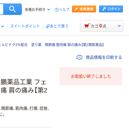
ヘルプ
各種お手続き
0
スイートポイント
あとで買う
カゴ
点
ェルビナク3％配合 塗り薬 関節痛 筋肉痛 肩の痛み【第2類医薬品】
商品情報を印刷する
お取扱い終了しました
 大鵬薬品工業 フェ
痛 肩の痛み【第2
関節痛、筋肉痛、打撲、捻挫、
に。