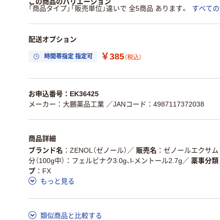
この商品のバリエーション
「商品タイプ」「販売単位」違いで 全5商品 あります。
すべての
配送オプション
￥385
時間帯指定 指定可
（税込）
お申込番号：EK36425
メーカー：大鵬薬品工業
／JANコード：4987117372038
商品詳細
ブランド名
ZENOL（ゼノール）
／
販売名
ゼノールエクサム
分（100g中）：フェルビナク3.0g、l-メントール2.7g
／
薬事分類
プ
FX
もっと見る
類似商品と比較する