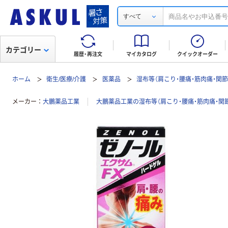
すべて
カテゴリー
履歴・再注文
マイカタログ
クイックオーダー
ホーム
衛生/医療/介護
医薬品
湿布等（肩こり・腰痛・筋肉痛・関節
メーカー
大鵬薬品工業
大鵬薬品工業の湿布等（肩こり・腰痛・筋肉痛・関