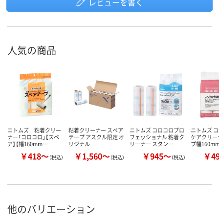
レビューを書く
人気の商品
ニトムズ 粘着クリー
粘着クリーナー スペア
ニトムズ コロコロプロ
ニトムズ コ
ナー「コロコロ」【スペ
テープ アスクル限定 オ
フェッショナル 粘着ク
ケアクリー
ア】【幅160mm…
リジナル
リーナー スタン…
プ幅160mm
￥418～
￥1,560～
￥945～
￥4
（税込）
（税込）
（税込）
他のバリエーション