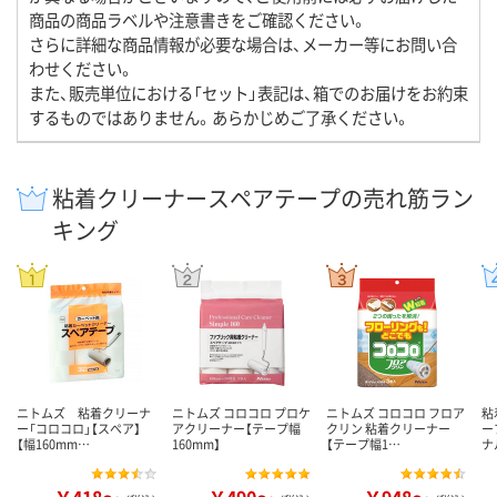
商品の商品ラベルや注意書きをご確認ください。
さらに詳細な商品情報が必要な場合は、メーカー等にお問い合
わせください。
また、販売単位における「セット」表記は、箱でのお届けをお約束
するものではありません。あらかじめご了承ください。
粘着クリーナースペアテープの売れ筋ラン
キング
ニトムズ 粘着クリーナ
ニトムズ コロコロ プロケ
ニトムズ コロコロ フロア
粘
ー「コロコロ」【スペア】
アクリーナー【テープ幅
クリン 粘着クリーナー
ー
【幅160mm…
160mm】
【テープ幅1…
ナ