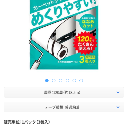
周巻：120周（約18.5m）
テープ種類：普通粘着
販売単位：1パック（3巻入）