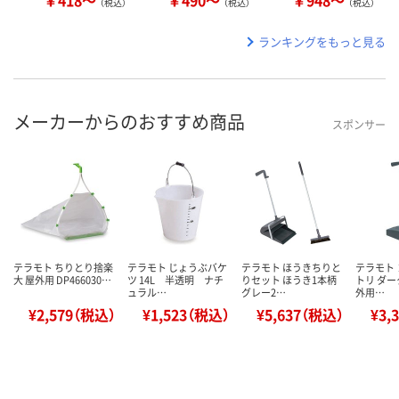
￥418～
￥490～
￥948～
（税込）
（税込）
（税込）
ランキングをもっと見る
メーカーからのおすすめ商品
スポンサー
テラモト ちりとり捨楽
テラモト じょうぶバケ
テラモト ほうきちりと
テラモト
大 屋外用 DP466030…
ツ 14L 半透明 ナチ
りセット ほうき1本柄
トリ ダー
ュラル…
グレー2…
外用…
¥2,579（税込）
¥1,523（税込）
¥5,637（税込）
¥3,