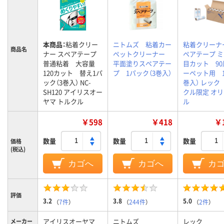
本商品：
粘着クリー
ニトムズ 粘着カー
粘着クリーナ
商品名
ナー スペアテープ
ペットクリーナー
ペアテープ 
普通粘着 大容量
平面塗りスペアテー
目カット 90
120カット 替え1パ
プ 1パック（3巻入）
ーペット用 1
ック（3巻入） NC-
巻入） レック
SH120 アイリスオー
クル限定 オ
ヤマ トルクル
ル
￥598
￥418
￥1
数量
数量
数量
価格
(税込)
カゴへ
カゴへ
カ
評価
3.2
3.8
5.0
（
7件
）
（
244件
）
（
2件
）
アイリスオーヤマ
ニトムズ
レック
メーカー