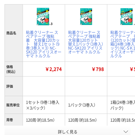
粘着クリーナー ス
粘着クリーナー ス
粘着クリーナ
商品名
ペアテープ 強粘
ペアテープ 強粘着
ペアテープ 
着 大容量120カッ
大容量120カット
（120カット）
ト 替え1セット（9
替え1パック（3巻入）
箱(24巻:3巻
巻:3巻入×3） NC-
NC-SK120 アイリス
ック) NC-SＫ1
SK120 アイリスオー
オーヤマ トルクル
イリスオーヤ
ヤマ トルクル
ルクル
価格
￥2,274
￥798
￥5
(税込)
評価
1セット（9巻：3巻入
1箱(24巻:3巻
1パック（3巻入）
販売単位
×3パック）
パック)
120周（約18.5m）
120周（約18.5m）
120周（約18.5
周巻
テープ種
詳しく見る
強粘着
強粘着
強粘着