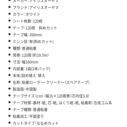
メーカー：アイリスオーヤマ
ブランド：アイリスオーヤマ
カラー：ホワイト
シート枚数：120枚
テープ：120周 斜めカット
テープ幅：160mm
ミシン目：有(斜めカット)
種類：普通粘着
周巻：120周（約18.5m）
寸法：幅160mm
内容量：1袋(3本パック)
本体/詰め替え：替え
名称：粘着ローラー・クリーナー（スペアテープ）
製造国：中国製
テープサイズ（cm）：幅16×120周巻（芯内径3.8）
テープ材質：基材：紙, 芯：紙, はくり紙：紙, 粘着剤：合成ゴム系
テープ種類：普通粘着
粘着加工：平面塗り
カットタイプ：ななめカット