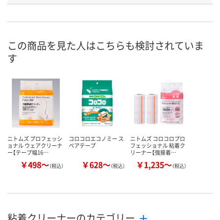
類
お申込番
EK46906
EK46898
EU99453
号
この商品を見た人はこちらも検討されていま
あり
あり
6点
在庫
す
8月8日（土）
8月8日（土）
8月8日（土）
お届け日
数量
数量
数量
カゴへ
カゴへ
カ
ニトムズ プロフェッシ
コロコロエコノミー ス
ニトムズ コロコロプロ
ョナル ウェアクリーナ
ペアテープ
フェッショナル 粘着ク
ー【テープ幅16…
リーナー【強接着…
￥498～
￥628～
￥1,235～
（税込）
（税込）
（税込）
粘着クリーナーのカテゴリー