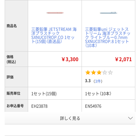
商品名
三菱鉛筆 JETSTREAM 海
三菱鉛筆uni ジェットス
洋プラスチック
トリーム 海洋プラスチッ
SXNUC07ROP.CO 1セッ
ク ライトブルー0.7mm
ト(15個)（直送品）
SXNUC07ROP.8 1セット
（10本）
価格
￥3,300
￥2,071
(税込)
評価
3.3
（
3件
）
1セット(15個)
1セット（10本）
販売単位
EH23878
EN54976
お申込番号
詳しく見る
直送品
入荷待ち
在庫
ご注文後、お届けについて
お届け日
ご連絡いたします