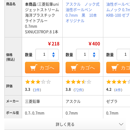
本商品：
三菱鉛筆uni
アスクル ノック式
油性ボールペ
商品名
ジェットストリーム
油性ボールペン
ムノック 0.7
海洋プラスチック
0.7mm 黒 10本
KRB-100 ゼ
ライトブルー
オリジナル
0.7mm
SXNUC07ROP.8 1本
￥218
￥400
数量
数量
数量
価格
(税込)
カゴへ
カゴへ
カ
評価
3.3
3.8
4.2
（
3件
）
（
72件
）
（
4件
）
三菱鉛筆
アスクル
ゼブラ
メーカー
0.7、0.7mm
0.7mm
0.7mm
ボール径
詳しく見る
ライトブルー
黒
黒
軸色