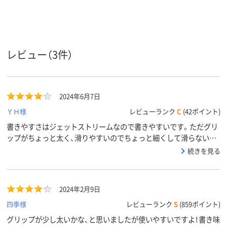
黒
黒
黒
インク色
カラーグ
ブルー系
ブラック系
ブラック系
ループ
レビュー（3件）
アスクル
商品環境
130
45
95
スコア
2024年6月7日
ＹＨ様
レビューランク
C
(42ポイント)
書きやすさはジェットストリームなので書きやすいです。ただグリ
ップがちょっと太く、滑りやすいのでちょっと細くして滑らないよ
うにグリップ部分に凹凸があると持ちやすいように思います。
続きを見る
2024年2月9日
四季様
レビューランク
S
(859ポイント)
グリップが少し太いかな、と思いましたが使いやすいですよ！書き味