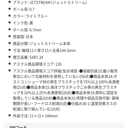
ブランド：JETSTREAM（ジェットストリーム）
ボール径：0.7
カラー：ライトブルー
インク色：黒
ボール径：0.7mm
原産国：日本
商品分類：ジェットストリーム本体
寸法：軸径11×厚さ15×全長144.3mm
替芯品番：SXR7.24
アスクル商品環境スコア：130
アスクル商品環境スコア詳細/加点項目：●容器包装10:最小販売
単位において包装材料を使用していない(50点)●商品本体14:ポ
ストコンシューマ材の再生プラスチックを75％以上100％未満使
用(25点)●商品本体15:海洋プラスチックごみ等の再生プラスチ
ックを10％以上25％未満使用(20点)●商品本体19:原料に認証を
取得している商品(20点)●商品本体25:修理や部品交換可能・賞味
期限が長い・フードロス削減(5点)●仕組み30-1:温室効果ガスの
削減に取り組んでいる(10点)
外装寸法：11×15×144mm
JANコード