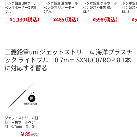
トンボ鉛筆 3色ボール
トンボ鉛筆 油性ボール
トンボ鉛筆 ゲルボール
トンボ鉛
ペンリポーター3 透明
ペン替芯 リポーター
ペン替芯KNE黒 BN-
ペン替芯K
ブルー …
2/3/4…
KNE…
KNU…
¥1,130（税込）
¥485（税込）
¥598（税込）
¥
三菱鉛筆uni ジェットストリーム 海洋プラスチ
ック ライトブルー0.7mm SXNUC07ROP.8 1本
に対応する替芯
ジェットストリーム替
芯 単色ボールペン
用 0.7mm 黒 S…
￥85
（税込）