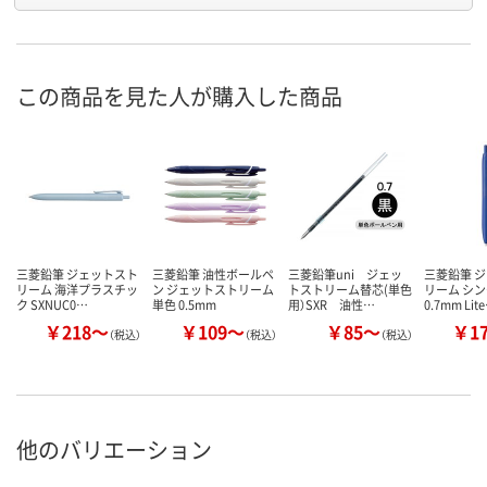
この商品を見た人が購入した商品
三菱鉛筆 ジェットスト
三菱鉛筆 油性ボールペ
三菱鉛筆uni ジェッ
三菱鉛筆 
リーム 海洋プラスチッ
ン ジェットストリーム
トストリーム替芯(単色
リーム シ
ク SXNUC0…
単色 0.5mm
用）SXR 油性…
0.7mm Lit
￥218～
￥109～
￥85～
￥1
（税込）
（税込）
（税込）
他のバリエーション