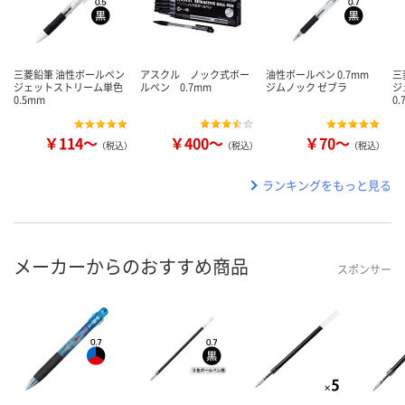
三菱鉛筆 油性ボールペン
アスクル ノック式ボー
油性ボールペン 0.7mm
三
ジェットストリーム単色
ルペン 0.7mm
ジムノック ゼブラ
ジ
0.5mm
0
￥114～
￥400～
￥70～
（税込）
（税込）
（税込）
ランキングをもっと見る
メーカーからのおすすめ商品
スポンサー