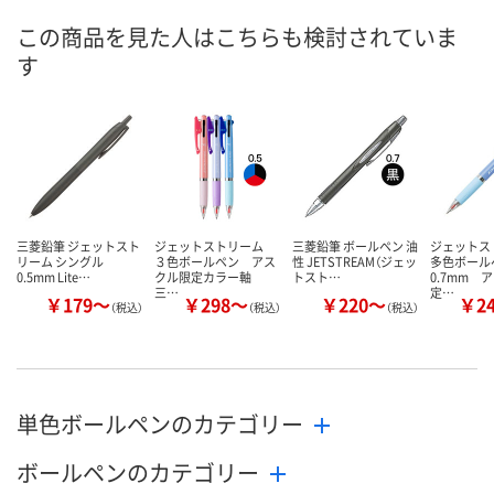
この商品を見た人はこちらも検討されていま
数量
す
お取り扱い終了しました
カゴへ
三菱鉛筆 ジェットスト
ジェットストリーム
三菱鉛筆 ボールペン 油
ジェット
リーム シングル
３色ボールペン アス
性 JETSTREAM（ジェッ
多色ボー
0.5mm Lite…
クル限定カラー軸
トスト…
0.7mm 
三…
定…
￥179～
￥298～
￥220～
￥2
（税込）
（税込）
（税込）
単色ボールペンのカテゴリー
ボールペンのカテゴリー