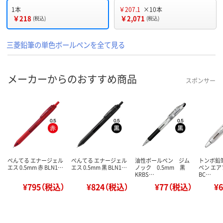
1本
￥207.1
×10本
￥218
￥2,071
(税込)
(税込)
三菱鉛筆の単色ボールペンを全て見る
メーカーからのおすすめ商品
スポンサー
ぺんてる エナージェル
ぺんてる エナージェル
油性ボールペン ジム
トンボ鉛
エス 0.5mm 赤 BLN1…
エス 0.5mm 黒 BLN1…
ノック 0.5mm 黒
ペン エア
KRBS…
BC…
¥795（税込）
¥824（税込）
¥77（税込）
¥