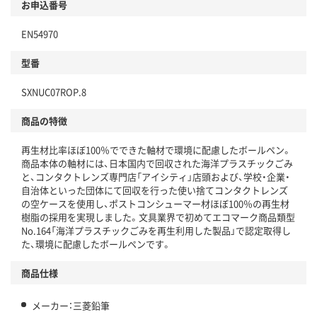
お申込番号
本体
省資源・省エネ・節水
EN54970
分別・リサイクルしやすい設計
型番
独自の回収スキームがある
SXNUC07ROP.8
仕組
アスクルで資源循環している
商品の特徴
温室効果ガスなどの削減
再生材比率ほぼ100％でできた軸材で環境に配慮したボールペン。
この商品の環境配慮ポイントです。下記商品詳細「
商品本体の軸材には、日本国内で回収された海洋プラスチックごみ
アスクル商品環境スコア詳細／加点項目
」で確認できます。
と、コンタクトレンズ専門店「アイシティ」店頭および、学校・企業・
自治体といった団体にて回収を行った使い捨てコンタクトレンズ
の空ケースを使用し、ポストコンシューマー材ほぼ100％の再生材
樹脂の採用を実現しました。文具業界で初めてエコマーク商品類型
No.164「海洋プラスチックごみを再生利用した製品」で認定取得し
た、環境に配慮したボールペンです。
商品仕様
メーカー：三菱鉛筆