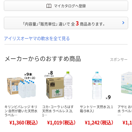
マイカタログへ登録
3
「内容量」「販売単位」 違いで 全
商品あります。
アイリスオーヤマの軟水を全て見る
メーカーからのおすすめ商品
スポンサー
キリンビバレッジ キリ
コカ・コーラ いろはす
サントリー 天然水 2L 1
アサヒ お
ン 自然が磨いた天然水
天然水 ラベルレス 2L
箱（9本入）
水 ラベル
ラベル…
1…
…
¥1,360（税込）
¥1,019（税込）
¥1,242（税込）
¥1,