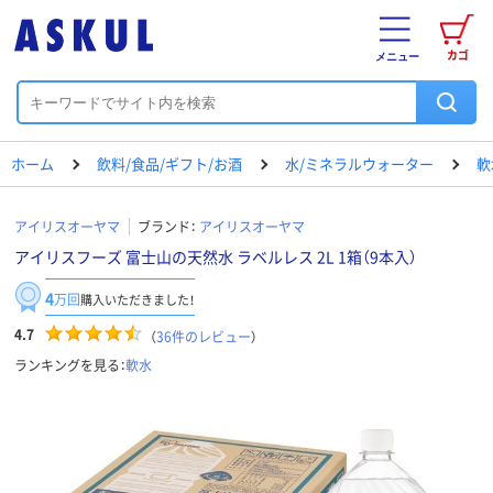
カゴ
メニュー
ホーム
飲料/食品/ギフト/お酒
水/ミネラルウォーター
軟
アイリスオーヤマ
ブランド：
アイリスオーヤマ
アイリスフーズ 富士山の天然水 ラベルレス 2L 1箱（9本入）
4
万回
購入いただきました！
4.7
（
36
件のレビュー
）
ランキングを見る：
軟水