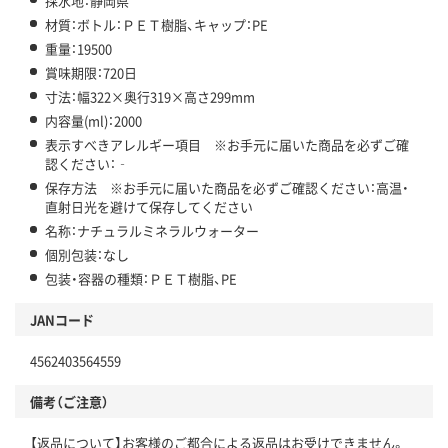
採水地：静岡県
材質：ボトル：ＰＥＴ樹脂、キャップ：PE
重量：19500
賞味期限：720日
寸法：幅322×奥行319×高さ299mm
内容量(ml)：2000
表示すべきアレルギー項目 ※お手元に届いた商品を必ずご確
認ください：‐
保存方法 ※お手元に届いた商品を必ずご確認ください：高温・
直射日光を避けて保存してください
名称：ナチュラルミネラルウォーター
個別包装：なし
包装・容器の種類：ＰＥＴ樹脂、PE
JANコード
4562403564559
備考（ご注意）
【返品について】お客様のご都合による返品はお受けできません。