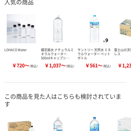
人気の商品
LOHACO Water
嬬恋銘水 ナチュラルミ
サントリー 天然水 ミネ
富士山の天
ネラルウォーター
ラルウォーター ペット
レス
500mlキャップシ…
ボトル
￥720～
￥1,037～
￥561～
￥1,2
（税込）
（税込）
（税込）
この商品を見た人はこちらも検討されていま
す