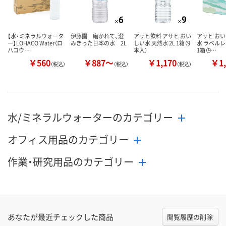
【水・ミネラルウォータ
伊藤園 磨かれて、澄
アサヒ飲料 アサヒ おい
アサヒ おい
ー】LOHACO Water（ロ
みきった日本の水 2L
しい水 天然水 2L 1箱（9
水 ラベルレ
ハコウ…
本入）
1箱（9…
￥560
￥887～
￥1,170
￥1,
（税込）
（税込）
（税込）
水/ミネラルウォーターのカテゴリー
オフィス用品のカテゴリー
作業・研究用品のカテゴリー
あなたが最近チェックした商品
閲覧履歴の削除