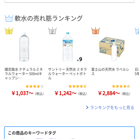
軟水の売れ筋ランキング
嬬恋銘水 ナチュラルミネ
サントリー 天然水 ミネラ
富士山の天然水 ラベルレ
日
ラルウォーター 500mlキ
ルウォーター ペットボト
ス
5
ャップシ…
ル
￥1,037～
￥1,242～
￥2,884～
（税込）
（税込）
（税込）
ランキングをもっと見る
この商品のキーワードタグ