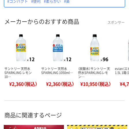
#コンパクト
#便利
#柔らかい
#楽
メーカーからのおすすめ商品
スポンサー
サントリー 天然水
サントリー 天然水
（炭酸水）サントリー 天
evian
SPARKLING レモン
SPARKLING 1050ml…
然水SPARKLINGレモ
1.5L 1箱
10…
ン…
¥2,360（税込）
¥2,360（税込）
¥10,950（税込）
¥4,
商品に関連するページ