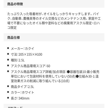
商品の特徴
温室効果ガスなどの削減
たっぷり入った吸着材が、オイルをしっかりキャッチします。バイ
この商品の環境配慮ポイントです。下記商品詳細「
ク、自動車、農機具等のオイル交換などのメンテナンス用。家庭や工
アスクル商品環境スコア詳細／加点項目
」で確認できます。
場で不要になったオイル類や塗料などの廃棄用アスクル限定・ロハ
コ限定
商品仕様
メーカー：カクイ
寸法：205×155×H100
種別：2.5L
アスクル商品環境スコア：60
アスクル商品環境スコア詳細/加点項目：●容器包装10:最小販売
単位において包装材料を使用していない(50点)●仕組み30-1:温
室効果ガスの削減に取り組んでいる(10点)
商品タイプ：2.5L
カラー：ホワイト
長さ：340mm
JANコード