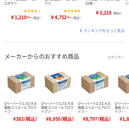
ロダクツ
クツ
（25枚…
ン
￥2,210
（税込）
￥1,210～
￥4,752～
（税込）
（税込）
ランキングをもっと見る
メーカーからのおすすめ商品
スポンサー
【ペーパーウエス】 大王
【ペーパーウエス】 大王
【ペーパーウエス】 大王
【ペーパー
製紙 エリエールプロワ
製紙 エリエールプロワ
製紙 エリエールプロワ
製紙 エ
イプ …
イプソ…
イプ …
イプ …
¥383（税込）
¥6,950（税込）
¥8,797（税込）
¥1,