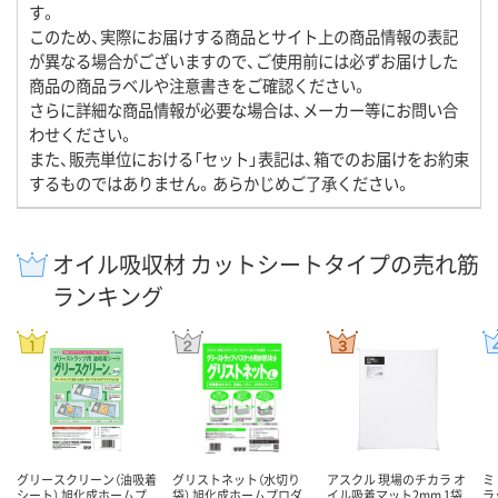
す。
このため、実際にお届けする商品とサイト上の商品情報の表記
が異なる場合がございますので、ご使用前には必ずお届けした
商品の商品ラベルや注意書きをご確認ください。
さらに詳細な商品情報が必要な場合は、メーカー等にお問い合
わせください。
また、販売単位における「セット」表記は、箱でのお届けをお約束
するものではありません。あらかじめご了承ください。
オイル吸収材 カットシートタイプの売れ筋
ランキング
グリースクリーン（油吸着
グリストネット（水切り
アスクル 現場のチカラ オ
ミ
シート） 旭化成ホームプ
袋） 旭化成ホームプロダ
イル吸着マット2mm 1袋
ラ