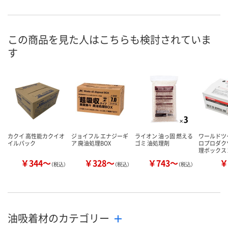
お申込番
XJ54580
XJ54579
EP16533
号
この商品を見た人はこちらも検討されていま
あり
あり
あり
在庫
す
8月11日（火）
8月11日（火）
8月11日（火）
お届け日
数量
数量
数量
カゴへ
カゴへ
カ
カクイ 高性能カクイオ
ジョイフル エナジーギ
ライオン 油っ固 燃える
ワールドツ
イルパック
ア 廃油処理BOX
ゴミ 油処理剤
ロプロダク
理ボックス 
￥344～
￥328～
￥743～
￥
（税込）
（税込）
（税込）
油吸着材のカテゴリー