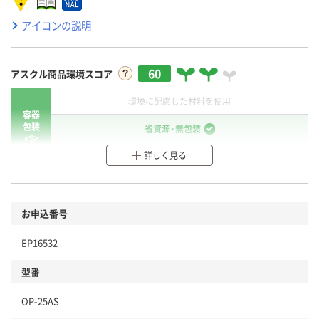
アイコンの説明
60
アスクル商品環境スコア
環境に配慮した材料を使用
容器
包装
省資源・無包装
詳しく見る
分別・リサイクルしやすい設計
環境に配慮した材料を使用
商品
お申込番号
本体
省資源・省エネ・節水
EP16532
分別・リサイクルしやすい設計
型番
独自の回収スキームがある
仕組
OP-25AS
アスクルで資源循環している