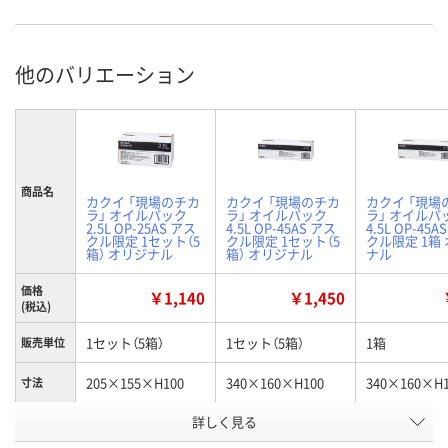
他のバリエーション
商品名
カクイ 「現場のチカ
カクイ 「現場のチカ
カクイ 「現場
ラ」 オイルパック
ラ」 オイルパック
ラ」 オイルパ
2.5L OP-25AS アス
4.5L OP-45AS アス
4.5L OP-45A
クル限定 1セット（5
クル限定 1セット（5
クル限定 1箱
箱） オリジナル
箱） オリジナル
ナル
価格
￥1,140
￥1,450
(税込)
1セット（5箱）
1セット（5箱）
1箱
販売単位
205×155×H100
340×160×H100
340×160×H1
寸法
商品タイ
詳しく見る
2.5L
4.5L
4.5L
プ