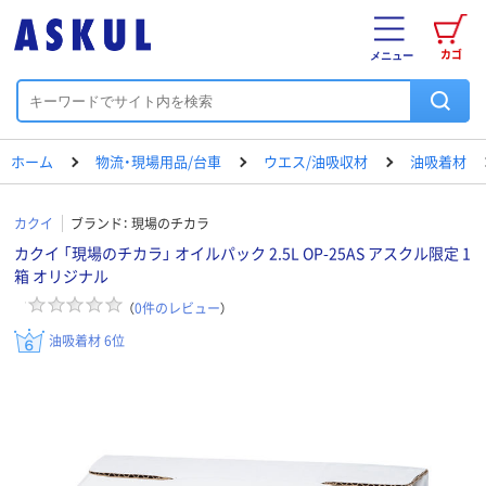
カゴ
メニュー
ホーム
物流・現場用品/台車
ウエス/油吸収材
油吸着材
カクイ
ブランド：
現場のチカラ
カクイ 「現場のチカラ」 オイルパック 2.5L OP-25AS アスクル限定 1
箱 オリジナル
（
0
件のレビュー
）
油吸着材 6位