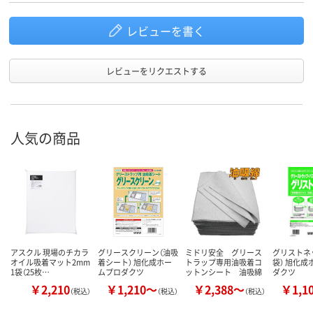
レビューを書く
レビューをリクエストする
人気の商品
アスクル 現場のチカラ
グリースクリーン（油吸
ミドリ安全 グリース
グリストネ
オイル吸着マット2mm
着シート） 旭化成ホー
トラップ専用油吸着コ
袋） 旭化成
1袋（25枚…
ムプロダクツ
ットンシート 油吸綿
ダクツ
￥2,210
￥1,210～
￥2,388～
￥1,1
（税込）
（税込）
（税込）