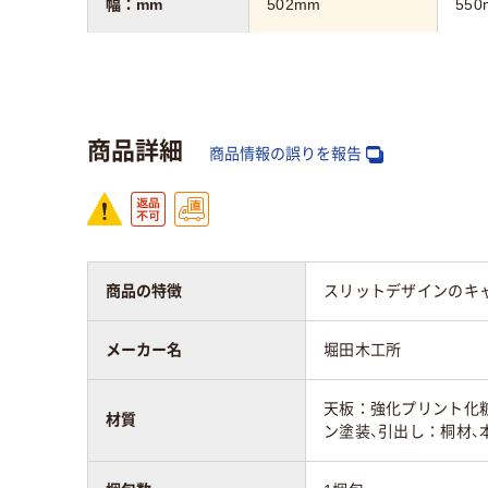
幅：mm
502mm
550
高さ：mm
945mm
240
カラーグループ
ダーク木目系
クリ
商品詳細
商品情報の誤りを報告
質量
20kg
約2.
商品の特徴
スリットデザインのキ
メーカー名
堀田木工所
天板：強化プリント化
材質
ン塗装、引出し：桐材、