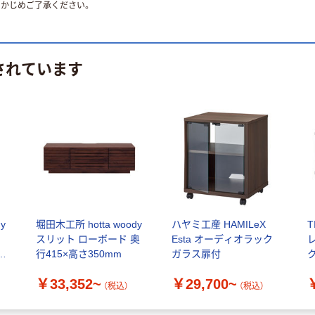
かじめご了承ください。
されています
y
堀田木工所 hotta woody
ハヤミ工産 HAMILeX
T
ト
スリット ローボード 奥
Esta オーディオラック
高
行415×高さ350mm
ガラス扉付
奥
￥33,352~
￥29,700~
T
（税込）
（税込）