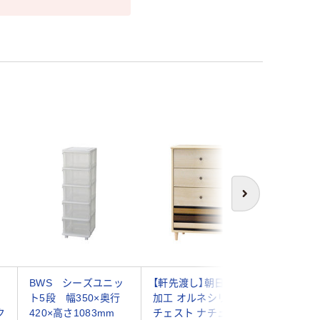
次へ
BWS シーズユニッ
【軒先渡し】朝日木材
サンカ R
ト5段 幅350×奥行
加工 オルネシリーズ
ームス）
ク
420×高さ1083mm
チェスト ナチュラル
ェード34