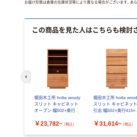
お届け形態は倉庫の在庫状況等により異なる場合がございます。あら
この商品を見た人はこちらも検討
前のスライドへ
堀田木工所 hotta woody
堀田木工所 hotta wood
スリット キャビネット
スリット キャビネッ
オープン 幅502×奥行
引出 幅502×奥行415×
415×高さ945mm
さ945mm
￥23,782~
￥31,614~
（税込）
（税込）