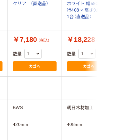
クリア （直送品）
ホワイト 幅590 × 奥
スト 幅3
行408 × 高さ915mm
420×高
1台（直送品）
ブラウン 
S345B
￥7,180
￥18,228
￥7,8
（税込）
（税込）
数量
数量
数量
カゴへ
カゴへ
BWS
朝日木材加工
SANKA
420mm
408mm
420mm