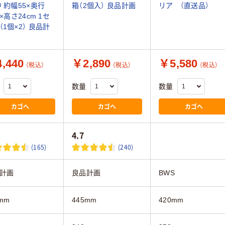
中 約幅55×奥行
箱（2個入） 良品計画
リア （直送品）
5×高さ24cm 1セ
（1個×2） 良品計
,440
￥2,890
￥5,580
（税込）
（税込）
（税込）
数量
数量
カゴへ
カゴへ
カゴへ
4.7
(165)
(240)
計画
良品計画
BWS
mm
445mm
420mm