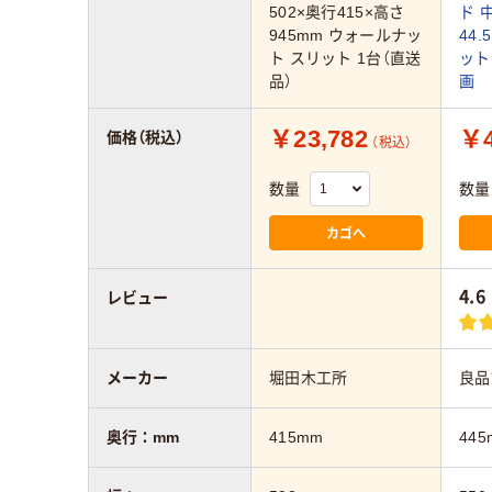
502×奥行415×高さ
ド 
945mm ウォールナッ
44.
ト スリット 1台（直送
ット
品）
画
￥23,782
￥4
価格（税込）
（税込）
数量
数量
カゴへ
4.6
レビュー
メーカー
堀田木工所
良品
奥行：mm
415mm
445