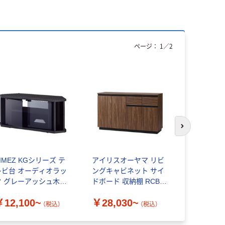
ページ：
1
／
2
次のスライド
IMEZ KGシリーズ テ
アイリスオーヤマ リビ
キムラ チー
レビ台 オーディオラッ
ングキャビネット サイ
ボード
ク グレーアッシュ木目
ドボード 収納棚 RCB-
￥68,99
行292×高さ345.5mm
1190R
￥12,100~
￥28,030~
V-KG
（税込）
（税込）