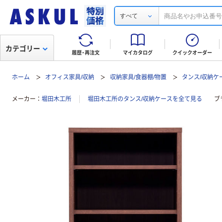
すべて
カテゴリー
履歴・再注文
マイカタログ
クイックオーダー
ホーム
オフィス家具/収納
収納家具/食器棚/物置
タンス/収納ケ
メーカー
堀田木工所
堀田木工所のタンス/収納ケースを全て見る
ブ