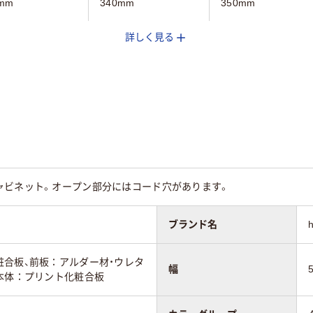
mm
340mm
350mm
詳しく見る
mm
180mm
683mm
ア(透明)系
クリア(透明)系
ホワイト系
6kg
約1.5kg
2.6kg
ャビネット。オープン部分にはコード穴があります。
ブランド名
粧合板、前板：アルダー材・ウレタ
幅
本体：プリント化粧合板