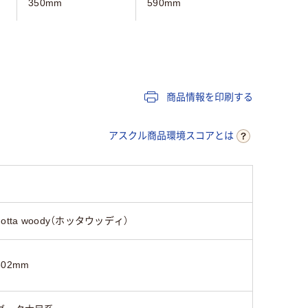
350mm
590mm
340mm
1083mm
915mm
1070mm
ホワイト系
ベージュ系
ブラウン
商品情報を印刷する
4.2kg
32kg
約4.43kg
アスクル商品環境スコアとは
hotta woody（ホッタウッディ）
502mm