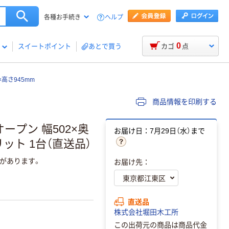
ヘルプ
各種お手続き
0
スイートポイント
あとで買う
カゴ
点
×高さ945mm
商品情報を印刷する
 オープン 幅502×奥
お届け日：7月29日（水）まで
リット 1台（直送品）
があります。
お届け先：
直送品
株式会社堀田木工所
この出荷元の商品は商品代金