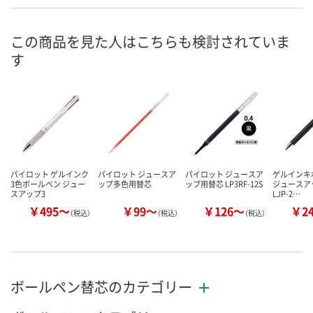
7点
あり
あり
在庫
8月7日（金）
8月7日（金）
8月7日（金）
お届け日
この商品を見た人はこちらも検討されていま
す
数量
数量
数量
カゴへ
カゴへ
カ
パイロット ゲルインク
パイロット ジュースア
パイロット ジュースア
ゲルインキ
3色ボールペン ジュー
ップ多色用替芯
ップ用替芯 LP3RF-12S
ジュースアッ
スアップ3
LJP-2…
￥495～
￥99～
￥126～
￥2
（税込）
（税込）
（税込）
ボールペン替芯のカテゴリー