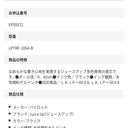
お申込番号
EP55572
型番
LPTRF-10S4-B
商品の特徴
なめらかな書き心地を実現するジュースアップ多色専用の替芯で
す。●ボール径／0．4ｍｍ●インク色／ブラック●インク種類／水
性顔料ゲルインキ●対応商品／ＬＫＪＰー60Ｓ4、ＬＫＪＰー50Ｓ4
商品仕様
メーカー：パイロット
ブランド：Juice Up（ジュースアップ）
カラー：ブラック
インク種類：水性顔料ゲルインキ