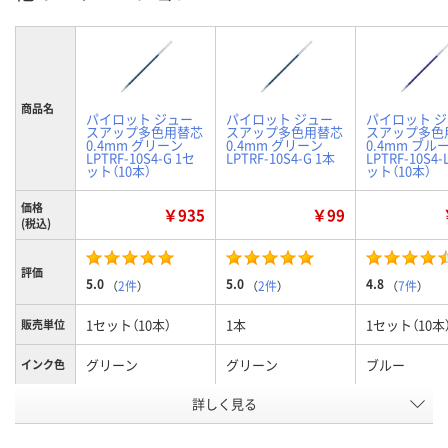
商品名
パイロット ジュー
パイロット ジュー
パイロット 
スアップ多色用替芯
スアップ多色用替芯
スアップ多色
0.4mm グリーン
0.4mm グリーン
0.4mm ブル
LPTRF-10S4-G 1セ
LPTRF-10S4-G 1本
LPTRF-10S4-
ット（10本）
ット（10本）
価格
￥935
￥99
(税込)
評価
5.0
5.0
4.8
（
2件
）
（
2件
）
（
7件
）
1セット（10本）
1本
1セット（10本
販売単位
グリーン
グリーン
ブルー
インク色
お申込番
詳しく見る
EP55583
EP55553
EP55608
号