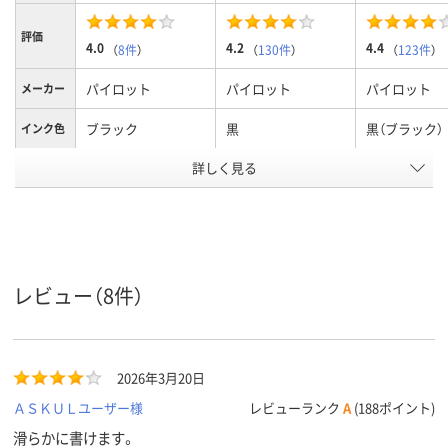
評価
4.0
4.2
4.4
（
8件
）
（
130件
）
（
123件
）
パイロット
パイロット
パイロット
メーカー
ブラック
黒
黒（ブラック）
インク色
詳しく見る
0.4mm
0.5mm
0.38mm0.3
ボール径
4mm
3.6mm
3.6mm
軸径
水性顔料ゲルインキ
ゲル
フリクション
インク種
類
（ゲルインク）
レビュー（8件）
アスクル
商品環境
45
40
スコア
2026年3月20日
ＡＳＫＵＬユーザー様
レビューランク
A
(188ポイント)
滑らかに書けます。