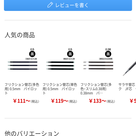
レビューを書く
人気の商品
フリクション替芯(多色
フリクション替芯(単色
フリクション替芯(多
サラサ替芯
用) 0.5mm パイロッ
用) 0.5mm パイロッ
色・スリム0.38用)
ク JF芯
ト
ト
0.38mm パ…
￥111～
￥119～
￥133～
￥
（税込）
（税込）
（税込）
他のバリエーション