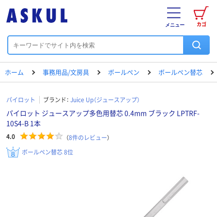
カゴ
メニュー
ホーム
事務用品/文房具
ボールペン
ボールペン替芯
パイロット
ブランド：
Juice Up（ジュースアップ）
パイロット ジュースアップ多色用替芯 0.4mm ブラック LPTRF-
10S4-B 1本
4.0
（
8
件のレビュー
）
ボールペン替芯 8位