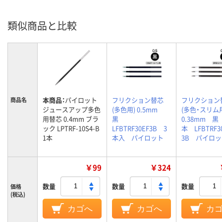
類似商品と比較
本商品：
パイロット
フリクション替芯
フリクション
商品名
ジュースアップ多色
(多色用) 0.5mm
(多色・スリ
用替芯 0.4mm ブラ
黒
0.38mm 黒
ック LPTRF-10S4-B
LFBTRF30EF3B 3
本 LFBTRF3
1本
本入 パイロット
3B パイロ
￥99
￥324
数量
数量
数量
価格
(税込)
カゴへ
カゴへ
カ