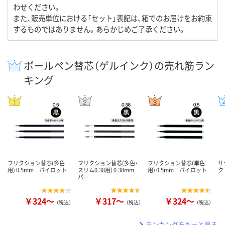
わせください。
また、販売単位における「セット」表記は、箱でのお届けをお約束
するものではありません。あらかじめご了承ください。
ボールペン替芯（ゲルインク）の売れ筋ラン
キング
フリクション替芯(多色
フリクション替芯(多色・
フリクション替芯(単色
サ
用) 0.5mm パイロット
スリム0.38用) 0.38mm
用) 0.5mm パイロット
ク
パ…
￥324～
￥317～
￥324～
（税込）
（税込）
（税込）
ランキングをもっと見る