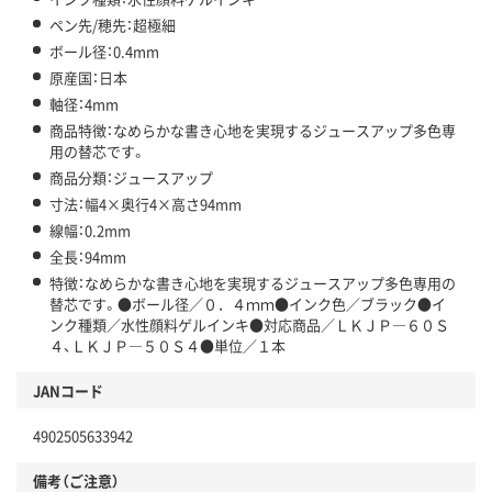
ペン先/穂先：超極細
ボール径：0.4mm
原産国：日本
軸径：4mm
商品特徴：なめらかな書き心地を実現するジュースアップ多色専
用の替芯です。
商品分類：ジュースアップ
寸法：幅4×奥行4×高さ94mm
線幅：0.2mm
全長：94mm
特徴：なめらかな書き心地を実現するジュースアップ多色専用の
替芯です。●ボール径／０．４ｍｍ●インク色／ブラック●イ
ンク種類／水性顔料ゲルインキ●対応商品／ＬＫＪＰ―６０Ｓ
４、ＬＫＪＰ―５０Ｓ４●単位／１本
JANコード
4902505633942
備考（ご注意）