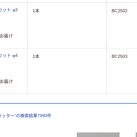
ット φ3
1本
BC2502
お届け
ット φ4
1本
BC2503
お届け
カッター
”の検索結果
7990
件