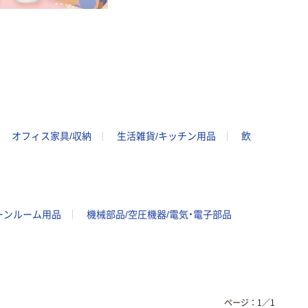
オフィス家具/収納
生活雑貨/キッチン用品
飲
ーンルーム用品
機械部品/空圧機器/電気・電子部品
ページ：
1
／
1