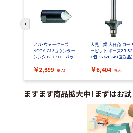
前のスライドへ
GAー
ノガ・ウォーターズ
大見工業 大日商 コー
k(COS110)不
NOGA C12カウンター
ービット ボーズ2R B2
 超硬
シンク BC1211 1パック
1個 357-4568（直送品
0-335C-
(1本) 112-4234
￥2,699
￥6,404
（直送品）
（税込）
（税込）
（税込）
ますます商品拡大中！まずはお試