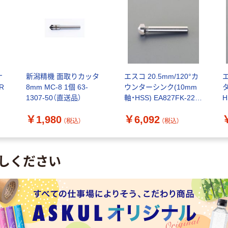
ナ
新潟精機 面取りカッタ
エスコ 20.5mm/120°カ
エ
R
8mm MC-8 1個 63-
ウンターシンク(10mm
）
1307-50（直送品）
軸・HSS) EA827FK-220
H
1本（直送品）
￥1,980
￥6,092
（税込）
（税込）
しください