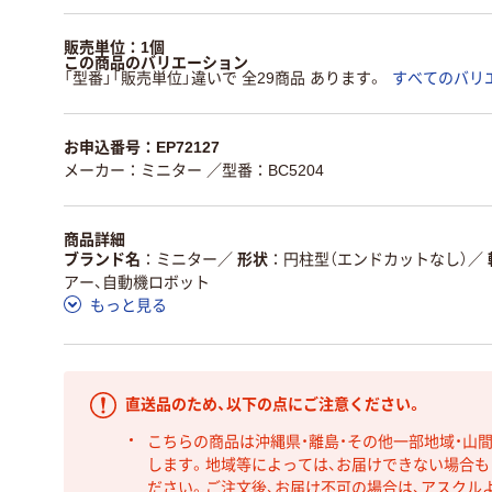
販売単位：1個
この商品のバリエーション
「型番」「販売単位」違いで 全29商品 あります。
すべてのバリ
お申込番号：EP72127
メーカー：ミニター
／型番：BC5204
商品詳細
ブランド名
ミニター
／
形状
円柱型（エンドカットなし）
／
アー、自動機ロボット
もっと見る
直送品のため、以下の点にご注意ください。
こちらの商品は沖縄県・離島・その他一部地域・山
します。地域等によっては、お届けできない場合
ださい。ご注文後、お届け不可の場合は、アスクル