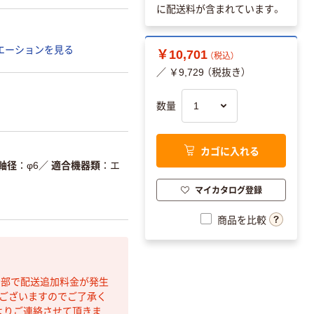
に配送料が含まれています。
エーションを見る
￥10,701
（税込）
／ ￥9,729 （税抜き）
数量
カゴに入れる
軸径
φ6
／
適合機器類
エ
マイカタログ登録
商品を比較
間部で配送追加料金が発生
もございますのでご了承く
よりご連絡させて頂きま