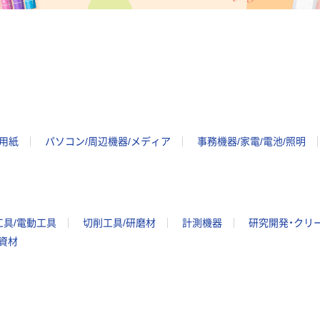
ー用紙
パソコン/周辺機器/メディア
事務機器/家電/電池/照明
工具/電動工具
切削工具/研磨材
計測機器
研究開発・クリ
/資材